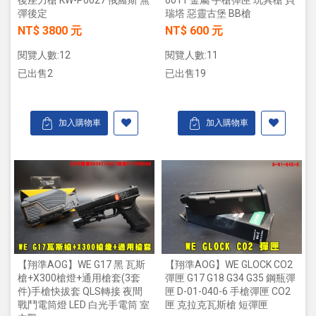
後座力槍 KW-P0027 俄羅斯 無
0011 金屬 手槍彈匣 玩具槍 貝
彈後定
瑞塔 惡靈古堡 BB槍
NT$ 3800 元
NT$ 600 元
閱覽人數:12
閱覽人數:11
已出售2
已出售19
加入購物車
加入購物車
【翔準AOG】WE G17 黑 瓦斯
【翔準AOG】WE GLOCK CO2
槍+X300槍燈+通用槍套(3套
彈匣 G17 G18 G34 G35 鋼瓶彈
件)手槍快拔套 QLS轉接 夜間
匣 D-01-040-6 手槍彈匣 CO2
戰鬥電筒燈 LED 白光手電筒 室
匣 克拉克瓦斯槍 短彈匣