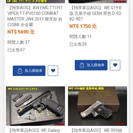
【翔準AOG】AW EMG TTI PIT
【翔準軍品AOG】 WE G19 B
VIPER TT-PV0100 COMBAT
版 瓦斯手槍 GEN4 黑色 D-02-
MASTER JW4 2011 獠牙款 斜
82-907
口GBB 全金屬
NT$ 1750 元
NT$ 5690 元
閱覽人數:11
閱覽人數:37
已出售39
已出售47
加入購物車
加入購物車
【翔準軍品AOG】WE Galaxy
【翔準軍品AOG】 WE 950袖