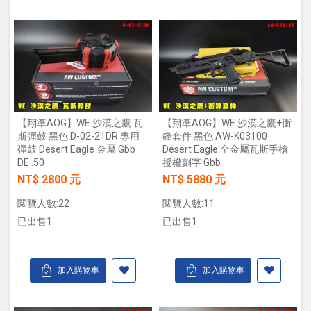
【翔準AOG】WE 沙漠之鷹 瓦
【翔準AOG】WE 沙漠之鷹+衝
斯彈鼓 黑色 D-02-21DR 專用
鋒套件 黑色 AW-K03100
彈鼓 Desert Eagle 金屬 Gbb
Desert Eagle 全金屬瓦斯手槍
DE .50
授權刻字 Gbb
NT$ 2800 元
NT$ 5880 元
閱覽人數:22
閱覽人數:11
已出售1
已出售1
加入購物車
加入購物車