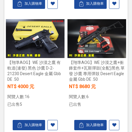
加入購物車
加入購物車
【翔準AOG】WE 沙漠之鷹 有
【翔準AOG】WE 沙漠之鷹+衝
軌道(連發) 黑色 沙鷹 D-2-
鋒套件+瓦斯彈鼓(全配)黑色 單
21230 Desert Eagle 金屬 Gbb
發 沙鷹 專用彈鼓 Desert Eagle
DE .50
金屬 Gbb DE .50
NT$ 4000 元
NT$ 8680 元
閱覽人數:16
閱覽人數:6
已出售5
已出售
加入購物車
加入購物車