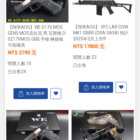
【翔準AOG】 VFC LAR OSW
【翔準AOG】WE G17V MOS
MK1 GBBR (DSA SA58) 預計
GEN5 MOS克拉克 黑 瓦斯槍 D-
2025年2月上市!!!
0217VMOS GBB 手槍 轉接板
可裝瞄具
NT$ 17800 元
NT$ 2790 元
閱覽人數:23
閱覽人數:10
已出售
已出售24
加入購物車
加入購物車