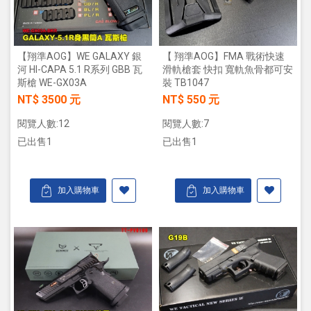
【翔準AOG】WE GALAXY 銀
【 翔準AOG】FMA 戰術快速
河 HI-CAPA 5.1 R系列 GBB 瓦
滑軌槍套 快扣 寬軌魚骨都可安
斯槍 WE-GX03A
裝 TB1047
NT$ 3500 元
NT$ 550 元
閱覽人數:12
閱覽人數:7
已出售1
已出售1
加入購物車
加入購物車