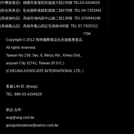
(中壢新屋店) 桃園市新屋區民族路六段239號 TEL03-4204629
安心購買
(彰化和美店) 彰化縣和美鎮彰新路二段479號 TEL:04-7353481
100％付款保護。 簡單
退貨政策
(高雄湖內店) 高雄市湖內區中山路二段138號 TEL:076994196
(高雄鳳山店) 高雄市鳳山區紅毛港路486號 TEL:07-7925312
翔準網路部門:TEL 03-4202763 03-4202706
Copyright © 2012 翔準國際軍品生存遊戲專賣店.
All rights reserved.
Taiwan No.239, Sec. 6, Minzu Rd., Xinwu Dist.,
aoyuan City 32741, Taiwan (R.O.C.)
全球配送
(CHEUNG ASSOCIATE INTERNATIONAL LTD. )
我們將運送至全球
超過200個國家/地區。
客服:LIN ID :@aog1
TEL: 886-03-4204629
新品 合作:
aog@aog.com.tw
超值優惠
gungunbowbow@yahoo.com.tw
我們提供最優惠的優惠價格