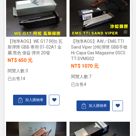
【翔準AOG】WE G17 阿扣 瓦
【翔準AOG】AW／EMG TTI
斯彈匣 GBB 專用 01-02A1 金
Sand Viper 沙蛇彈匣 GBB手槍
屬 黑色 偉益 彈夾 20發
Hi-Capa Gas Magazine 05C5
TT-SVMG02
NT$ 650 元
NT$ 1070 元
閱覽人數:3
閱覽人數:7
已出售14
已出售4
加入購物車
加入購物車