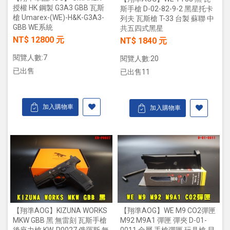
授權 HK 鋼製 G3A3 GBB 瓦斯
斯手槍 D-02-82-9-2 黑星托卡
槍 Umarex-(WE)-H&K-G3A3-
列夫 瓦斯槍 T-33 台製 蘇聯 中
GBB WE系統
共五四式黑星
NT$ 12800 元
NT$ 1840 元
閱覽人數:7
閱覽人數:20
已出售
已出售11
加入購物車
加入購物車
【翔準AOG】KIZUNA WORKS
【翔準AOG】WE M9 CO2彈匣
MKW GBB 黑 無雷刻 瓦斯手槍
M92 M9A1 彈匣 彈夾 D-01-