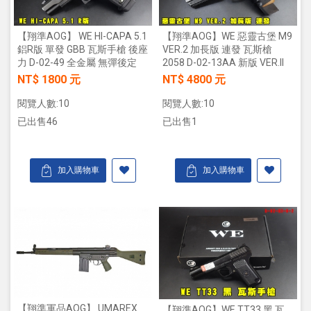
【翔準AOG】 WE HI-CAPA 5.1
【翔準AOG】WE 惡靈古堡 M9
鋁R版 單發 GBB 瓦斯手槍 後座
VER.2 加長版 連發 瓦斯槍
力 D-02-49 全金屬 無彈後定
2058 D-02-13AA 新版 VER.II
NT$ 1800 元
NT$ 4800 元
閱覽人數:10
閱覽人數:10
已出售46
已出售1
加入購物車
加入購物車
【翔準軍品AOG】 UMAREX
【翔準AOG】WE TT33 黑 瓦