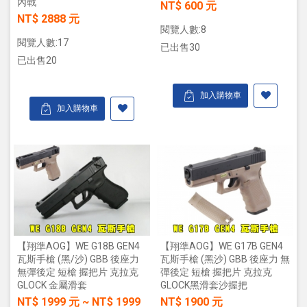
內戰
NT$ 600 元
NT$ 2888 元
閱覽人數:8
閱覽人數:17
已出售30
已出售20
加入購物車
加入購物車
【翔準AOG】WE G18B GEN4
【翔準AOG】WE G17B GEN4
瓦斯手槍 (黑/沙) GBB 後座力
瓦斯手槍 (黑沙) GBB 後座力 無
無彈後定 短槍 握把片 克拉克
彈後定 短槍 握把片 克拉克
GLOCK 金屬滑套
GLOCK黑滑套沙握把
NT$
1999
元
~
NT$
1999
NT$ 1900 元