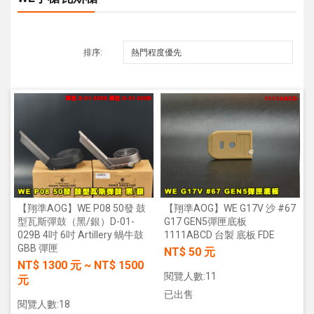
排序:
【翔準AOG】WE G17V 沙 #67
【翔準AOG】WE P08 50發 鼓
G17 GEN5彈匣底板
型瓦斯彈鼓（黑/銀）D-01-
1111ABCD 台製 底板 FDE
029B 4吋 6吋 Artillery 蝸牛鼓
GBB 彈匣
NT$ 50 元
NT$
1300
元
~
NT$
1500
閱覽人數:11
元
已出售
閱覽人數:18