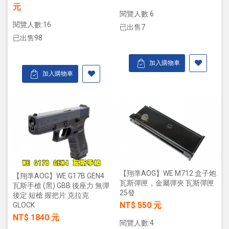
元
閱覽人數:6
閱覽人數:16
已出售7
已出售98
加入購物車
加入購物車
【翔準AOG】WE M712 盒子炮
【翔準AOG】WE G17B GEN4
瓦斯彈匣，金屬彈夾 瓦斯彈匣
瓦斯手槍 (黑) GBB 後座力 無彈
25發
後定 短槍 握把片 克拉克
NT$ 550 元
GLOCK
NT$ 1840 元
閱覽人數:4