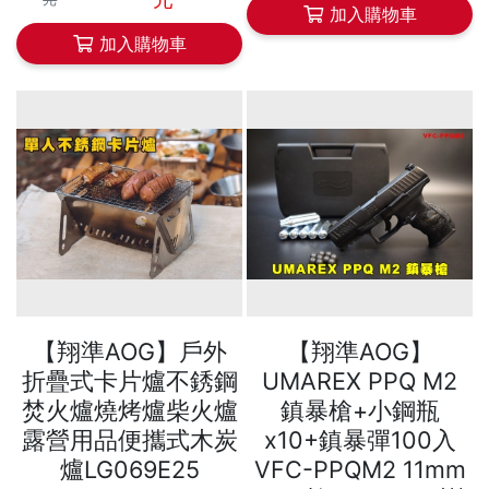
加入購物車
加入購物車
【翔準AOG】戶外
【翔準AOG】
折疊式卡片爐不銹鋼
UMAREX PPQ M2
焚火爐燒烤爐柴火爐
鎮暴槍+小鋼瓶
露營用品便攜式木炭
x10+鎮暴彈100入
爐LG069E25
VFC-PPQM2 11mm