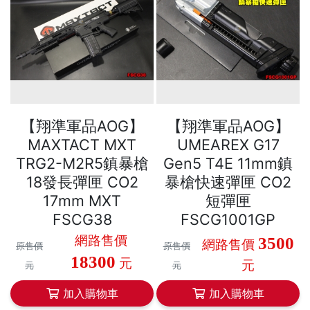
【翔準軍品AOG】
【翔準軍品AOG】
MAXTACT MXT
UMEAREX G17
TRG2-M2R5鎮暴槍
Gen5 T4E 11mm鎮
18發長彈匣 CO2
暴槍快速彈匣 CO2
17mm MXT
短彈匣
FSCG38
FSCG1001GP
網路售價
3500
網路售價
原售價
原售價
18300
元
元
元
元
加入購物車
加入購物車