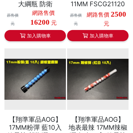
大綱瓶 防衛
11MM FSCG21120
網路售價
2500
網路售價
原售價
原售價
16200
元
元
元
元
加入購物車
加入購物車
【翔準軍品AOG】
【翔準軍品AOG】
17MM粉彈 藍10入
地表最辣 17MM辣椒