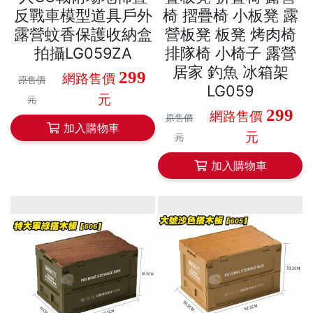
反戰車模型道具戶外
椅 摺疊椅 小板凳 露
露營蚊香保護收納盒
營板凳 板凳 烤肉椅
拍攝LG059ZA
排隊椅 小椅子 露營
居家 釣魚 冰箱架
299
網路售價
原售價
LG059
元
元
299
網路售價
原售價
加入購物車
元
元
加入購物車