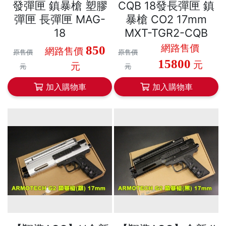
發彈匣 鎮暴槍 塑膠
CQB 18發長彈匣 鎮
彈匣 長彈匣 MAG-
暴槍 CO2 17mm
18
MXT-TGR2-CQB
網路售價
850
網路售價
原售價
原售價
15800
元
元
元
元
加入購物車
加入購物車