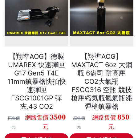
【翔準AOG】德製
【翔準AOG】
UMAREX 快速彈匣
MAXTACT 6oz 大鋼
G17 Gen5 T4E
瓶 6盎司 耐高壓
11mm鎮暴槍快拍快
CO2大氣瓶
速彈匣
FSCG316 空瓶 競技
FSCG1001GP 彈
槍壓縮氣瓶氮氣瓶漆
夾.43 CO2
彈槍鎮暴槍
3500
850
網路售價
網路售價
原售價
原售價
元
元
元
元