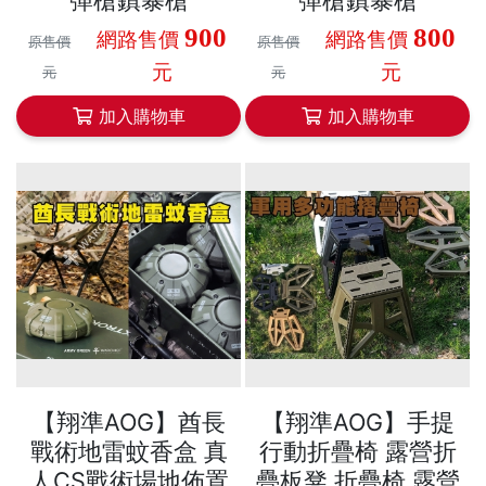
彈槍鎮暴槍
彈槍鎮暴槍
900
800
網路售價
網路售價
原售價
原售價
元
元
元
元
加入購物車
加入購物車
【翔準AOG】酋長
【翔準AOG】手提
戰術地雷蚊香盒 真
行動折疊椅 露營折
人CS戰術場地佈置
疊板凳 折疊椅 露營