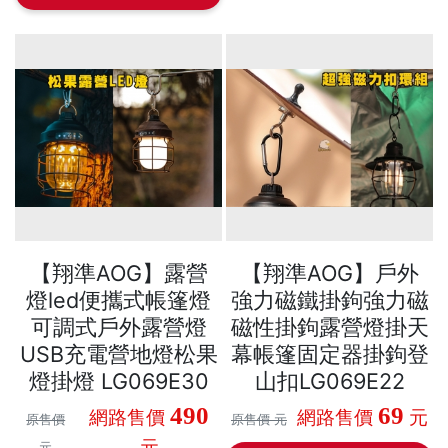
【翔準AOG】露營
【翔準AOG】戶外
燈led便攜式帳篷燈
強力磁鐵掛鉤強力磁
可調式戶外露營燈
磁性掛鉤露營燈掛天
USB充電營地燈松果
幕帳篷固定器掛鉤登
燈掛燈 LG069E30
山扣LG069E22
490
69
網路售價
網路售價
元
原售價
原售價 元
元
元