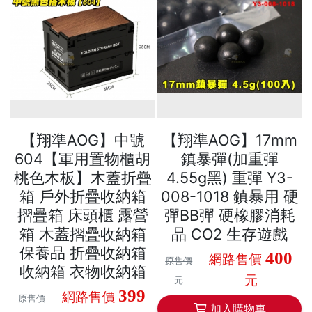
【翔準AOG】中號
【翔準AOG】17mm
604【軍用置物櫃胡
鎮暴彈(加重彈
桃色木板】木蓋折疊
4.55g黑) 重彈 Y3-
箱 戶外折疊收納箱
008-1018 鎮暴用 硬
摺疊箱 床頭櫃 露營
彈BB彈 硬橡膠消耗
箱 木蓋摺疊收納箱
品 CO2 生存遊戲
保養品 折疊收納箱
400
網路售價
原售價
收納箱 衣物收納箱
元
元
399
網路售價
原售價
加入購物車