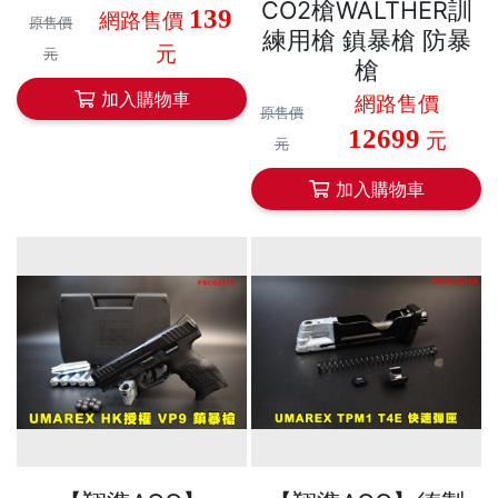
CO2槍WALTHER訓
139
網路售價
原售價
練用槍 鎮暴槍 防暴
元
元
槍
加入購物車
網路售價
原售價
12699
元
元
加入購物車