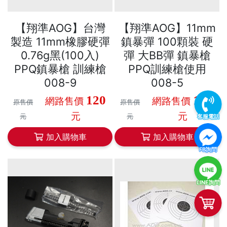
【翔準AOG】台灣
【翔準AOG】11mm
製造 11mm橡膠硬彈
鎮暴彈 100顆裝 硬
0.76g黑(100入)
彈 大BB彈 鎮暴槍
PPQ鎮暴槍 訓練槍
PPQ訓練槍使用
008-9
008-5
120
180
網路售價
網路售價
原售價
原售價
元
元
元
元
客服電話
加入購物車
加入購物車
FB詢問
LINE詢問