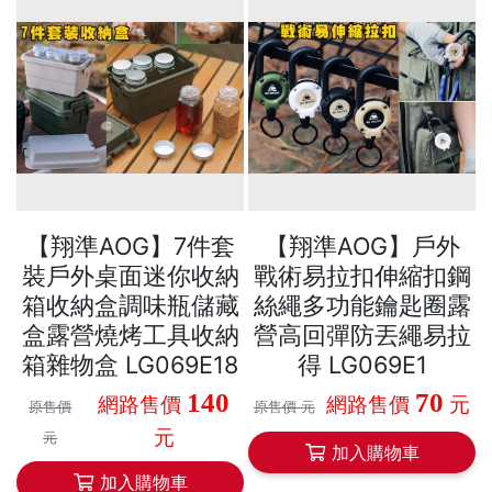
【翔準AOG】7件套
【翔準AOG】戶外
裝戶外桌面迷你收納
戰術易拉扣伸縮扣鋼
箱收納盒調味瓶儲藏
絲繩多功能鑰匙圈露
盒露營燒烤工具收納
營高回彈防丟繩易拉
箱雜物盒 LG069E18
得 LG069E1
140
70
網路售價
網路售價
元
原售價
原售價 元
元
元
加入購物車
加入購物車