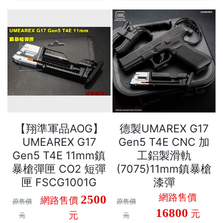
【翔準軍品AOG】
德製UMAREX G17
UMEAREX G17
Gen5 T4E CNC 加
Gen5 T4E 11mm鎮
工鋁製滑軌
暴槍彈匣 CO2 短彈
(7075)11mm鎮暴槍
匣 FSCG1001G
漆彈
網路售價
2500
網路售價
原售價
原售價
16800
元
元
元
元