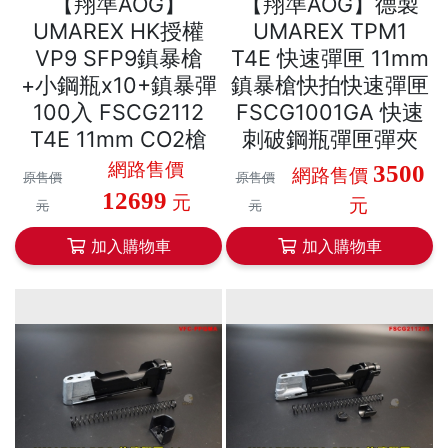
【翔準AOG】
【翔準AOG】德製
UMAREX HK授權
UMAREX TPM1
VP9 SFP9鎮暴槍
T4E 快速彈匣 11mm
+小鋼瓶x10+鎮暴彈
鎮暴槍快拍快速彈匣
100入 FSCG2112
FSCG1001GA 快速
T4E 11mm CO2槍
刺破鋼瓶彈匣彈夾
網路售價
3500
網路售價
原售價
原售價
12699
元
元
元
元
加入購物車
加入購物車