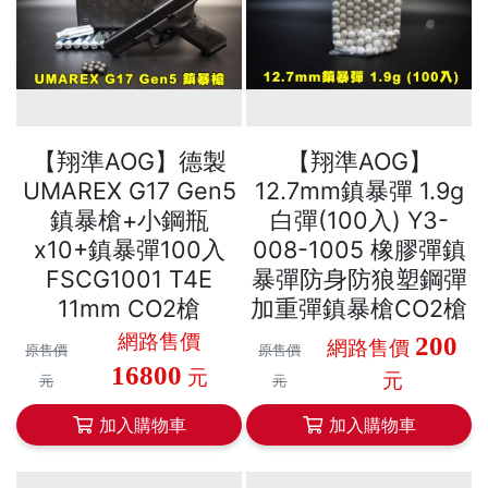
【翔準AOG】德製
【翔準AOG】
UMAREX G17 Gen5
12.7mm鎮暴彈 1.9g
鎮暴槍+小鋼瓶
白彈(100入) Y3-
x10+鎮暴彈100入
008-1005 橡膠彈鎮
FSCG1001 T4E
暴彈防身防狼塑鋼彈
11mm CO2槍
加重彈鎮暴槍CO2槍
網路售價
200
網路售價
原售價
原售價
16800
元
元
元
元
加入購物車
加入購物車