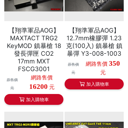
【翔準軍品AOG】
【翔準軍品AOG】
MAXTACT TRG2
12.7mm橡膠彈 1.23
KeyMOD 鎮暴槍 18
克(100入) 鎮暴槍 鎮
發長彈匣 CO2
暴彈 Y3-008-1003
17mm MXT
350
網路售價
原售價
FSCG3001
元
元
網路售價
原售價
加入購物車
16200
元
元
加入購物車