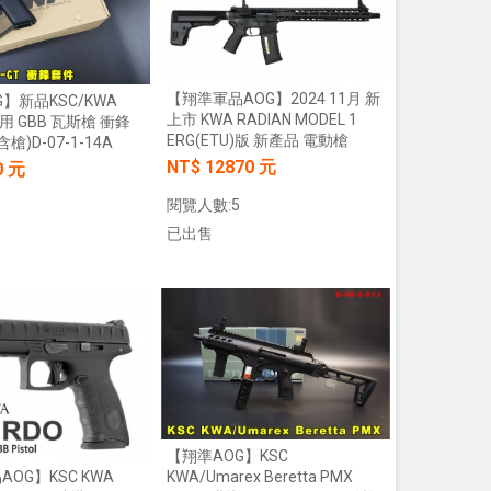
【翔準軍品AOG】2024 11月 新
】新品KSC/KWA
上市 KWA RADIAN MODEL 1
專用 GBB 瓦斯槍 衝鋒
ERG(ETU)版 新產品 電動槍
槍)D-07-1-14A
NT$ 12870 元
0 元
閱覽人數:5
已出售
加入購物車
加入購物車
【翔準AOG】KSC
OG】KSC KWA
KWA/Umarex Beretta PMX