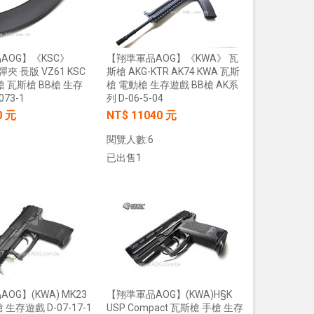
加入購物車
加入購物車
AOG】《KSC》
【翔準軍品AOG】《KWA》 瓦
彈夾 長版 VZ61 KSC
斯槍 AKG-KTR AK74 KWA 瓦斯
槍 瓦斯槍 BB槍 生存
槍 電動槍 生存遊戲 BB槍 AK系
073-1
列 D-06-5-04
0 元
NT$ 11040 元
閱覽人數:6
【翔準AOG】S&T UFC M4彈匣 AEG
【翔準AOG】MIT 橡膠12.7
無聲彈匣(盒裝)5入 130連 沙
暴彈 1.14g 100顆罐裝 台
已出售1
DAMAG36VTA M4/AR15系列 電動
密度實心橡膠訓練用途橡膠
槍匣
NT$150元
NT$ 元
NT$799元
NT$ 元
加入購物車
加入購物車
加入購物車
加入購物車
OG】(KWA) MK23
【翔準軍品AOG】(KWA)H§K
生存遊戲 D-07-17-1
USP Compact 瓦斯槍 手槍 生存