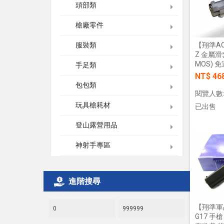
頭部類
槍廠零件
服裝類
【翔準AO
Z 金屬滑
MOS) 
手足類
NT$ 46
包包類
閱覽人數:
玩具槍耗材
已出售
登山露營用品
神射手專區
進階搜尋
【翔準軍品
G17 手槍