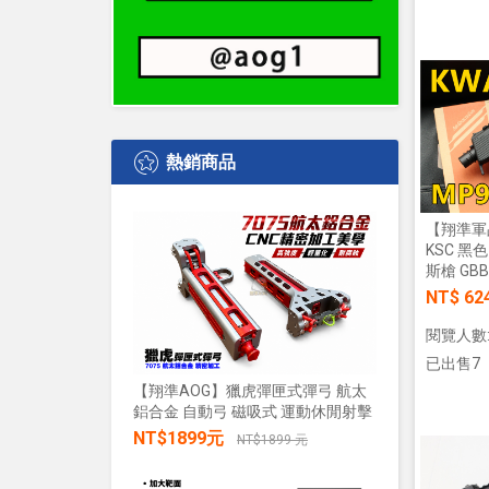
熱銷商品
【翔準軍
KSC 黑
斯槍 GBB
NT$ 62
閱覽人數:
已出售7
【翔準AOG】獵虎彈匣式彈弓 航太
鋁合金 自動弓 磁吸式 運動休閒射擊
【翔準AO
水+發光 
NT$1899元
NT$1899 元
發兒童戲
禮物小朋