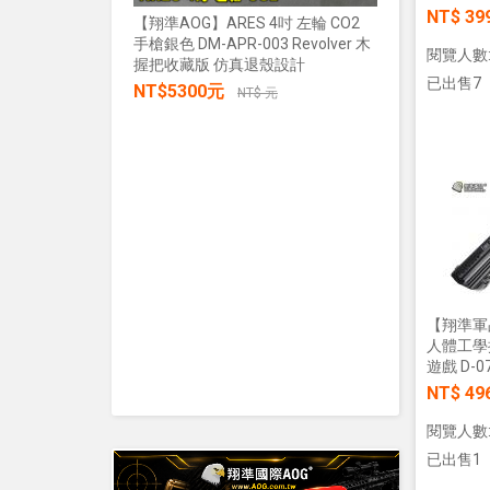
NT$ 39
【翔準AOG】ARES 4吋 左輪 CO2
手槍銀色 DM-APR-003 Revolver 木
【翔準AOG
閱覽人數:
握把收藏版 仿真退殼設計
張/100張
已出售7
NT$5300元
生存遊戲 
NT$ 元
IPSC 練
NT$30
加入購物車
【翔準軍品
人體工學
遊戲 D-07
NT$ 49
閱覽人數:
已出售1