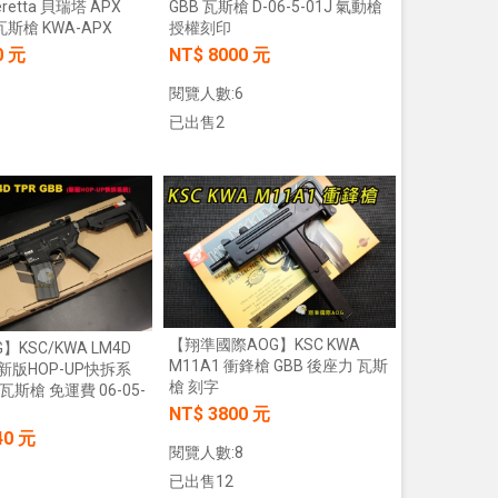
eretta 貝瑞塔 APX
GBB 瓦斯槍 D-06-5-01J 氣動槍
 瓦斯槍 KWA-APX
授權刻印
0 元
NT$ 8000 元
閱覽人數:6
已出售2
加入購物車
加入購物車
【翔準國際AOG】KSC KWA
】KSC/KWA LM4D
M11A1 衝鋒槍 GBB 後座力 瓦斯
 (新版HOP-UP快拆系
槍 刻字
瓦斯槍 免運費 06-05-
NT$ 3800 元
40 元
閱覽人數:8
已出售12