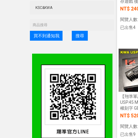
存遊戲 後
NT$ 24
閱覽人數:
已出售4
買不到通知我
搜尋
【翔準軍品
USP.45
權刻字 GB
NT$ 52
閱覽人數:
已出售9