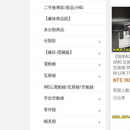
二手槍專區/新品小NG
【趣味商品區】
未分類商品
分類區
【瘋狂-隱藏版】
【翔準AOG
SMG 瓦斯
電動槍
瓦斯槍 SM
M-LOK 
瓦斯槍
NT$ 76
WELL電動槍/瓦斯槍/空氣槍
閱覽人數:
已出售
手拉空氣槍
零件類
瞄具類