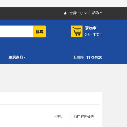
語系
會員中心
購物車
搜尋
0
件
- NT$元
主題商品
點閱率: 11734920
排序: