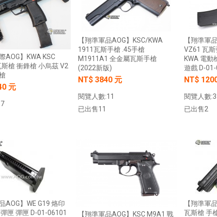
0元
NT$ 元
加入購物車
加入購物車
【翔準軍品AOG】KSC/KWA
【翔準軍品
1911瓦斯手槍 .45手槍
VZ61 瓦斯
AOG】KWA KSC
M1911A1 全金屬瓦斯手槍
KWA 電動
瓦斯槍 衝鋒槍 小烏茲 V2
(2022新版)
遊戲 D-01-
槍
NT$ 3840 元
NT$ 120
40 元
閱覽人數:11
閱覽人數:3
【翔準AOG】G&G CM16-BATTO
7
CQB 裝飾彈電動槍 M-LOK CGG-
】SKYWOODS RL750G
已出售11
已出售2
CM16BAT AEG
 B1AXG 750流明
 USB充電 IP66防水
NT$6200元
NT$ 元
0元
NT$ 元
加入購物車
加入購物車
加入購物車
加入購物車
AOG】WE G19 烙印
【翔準軍品A
匣 彈匣 D-01-06101
瓦斯槍 手槍 
【翔準軍品AOG】KSC M9A1 戰