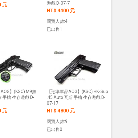
遊戲 D-07-7
0 元
NT$ 4400 元
【翔準AOG】S&T M4彈匣 300連
藍/橙/綠/紅 DAMAG38BK AR/M4金
閱覽人數:4
屬彈匣 電動槍彈匣
已出售1
NT$420元
NT$ 元
加入購物車
加入購物車
加入購物車
【翔準】WoSporT 摺疊導
03 MOLLE掛載 戰術背心
OG】(KSC) M9無
【翔準軍品AOG】(KSC) HK-Sup
前手機板載體 E0100
 手槍 生存遊戲 D-
.45 Auto 瓦斯 手槍 生存遊戲 D-
NT$350元
07-17
NT$ 元
0 元
NT$ 4800 元
加入購物車
閱覽人數:9
已出售0