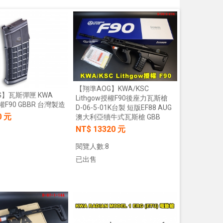
【翔準AOG】KWA/KSC
G】瓦斯彈匣 KWA
Lithgow授權F90後座力瓦斯槍
授權F90 GBBR 台灣製造
D-06-5-01K台製 短版EF88 AUG
0 元
澳大利亞犢牛式瓦斯槍 GBB
NT$ 13320 元
閱覽人數:8
已出售
加入購物車
加入購物車