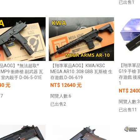
已出售1
加入購物車
加入購物車
【翔準軍品A
品AOG】*無法超取*
【翔準軍品AOG】KWA/KSC
G19 手槍 
色 MP9 衝鋒槍 副武器 瓦
MEGA AR10 .308 GBB 瓦斯槍 生
存遊戲 後座
 室內殺手 D-06-5-01E
存遊戲 D-06-619
1
40 元
NT$ 12640 元
NT$ 240
7
閱覽人數:6
閱覽人數:3
已出售2
已出售11
【翔準AOG】新品免運Umarex/VFC
G】冰鼠電動脈衝水槍 噴
加入購物車
加入購物車
HK33 GBBR 瓦斯長槍 D-VF2-LHK33
G50DD 發光款電動水槍 連
GBB 增強後作力HK53
水夏日玩具水戰神器水仗
友
NT$14800元
NT$ 元