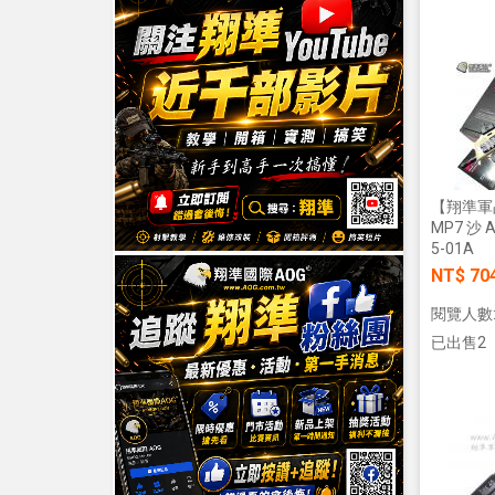
【翔準軍
MP7 沙 A
5-01A
NT$ 70
閱覽人數:
已出售2