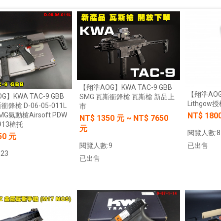
【翔準AOG】KWA TAC-9 GBB
【翔準AO
】KWA TAC-9 GBB
SMG 瓦斯衝鋒槍 瓦斯槍 新品上
Lithgow
衝鋒槍 D-06-05-011L
市
NT$ 180
G氣動槍Airsoft PDW
NT$
1350
元
~
NT$
7650
1913槍托
元
閱覽人數:8
50 元
閱覽人數:9
已出售
23
已出售
加入購物車
加入購物車