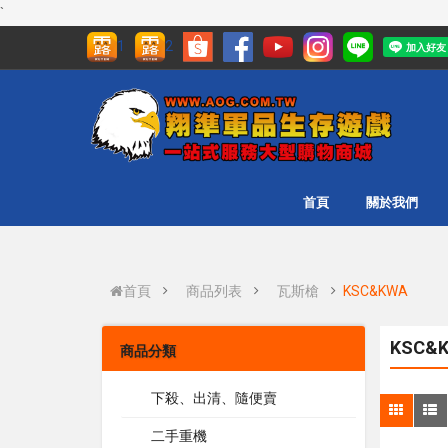
`
1
2
首頁
關於我們
首頁
商品列表
瓦斯槍
KSC&KWA
KSC&K
商品分類
下殺、出清、隨便賣
二手重機