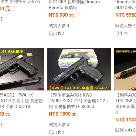
座力 無彈後定 D-07-6
RDO GBB 瓦斯彈匣 Umarex
Umarex B
Beretta 貝瑞塔
RDO GBB
00 元
NT$ 990 元
NT$ 558
5
閱覽人數:4
閱覽人數:4
已出售2
已出售
加入購物車
加入購物車
AOG】 KWA HK
【翔準軍品AOG】KWC
【翔準AOG
 MATCH 瓦斯手槍 真槍授
TAURUS(KC-416) 半金屬 CO2手
TPR GBB
B 手槍 D-07-18
槍 直壓板機式 D-03-300
統) 全金屬 
01
00 元
NT$ 1890 元
NT$ 110
11
閱覽人數:3
閱覽人數:8
已出售4