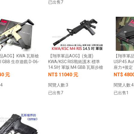
已出售7
加入購物車
加入購物車
品AOG】KWA 瓦斯槍
【翔準軍品AOG】(免運)
【翔準軍品
I GBB 生存遊戲 D-06-
KWA/KSC RIS戰術護木 標準
USP.45 
14.5吋 軍版 M4 GBB 瓦斯步槍
座力+後定
40 元
NT$ 11040 元
NT$ 480
4
閱覽人數:3
閱覽人數:4
已出售7
已出售1
加入購物車
加入購物車