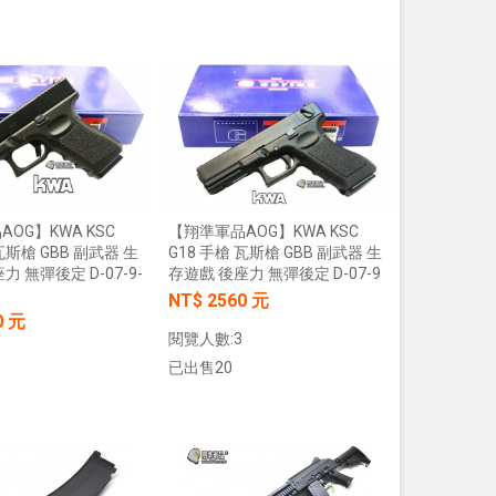
加入購物車
加入購物車
OG】KWA KSC
【翔準軍品AOG】KWA KSC
瓦斯槍 GBB 副武器 生
G18 手槍 瓦斯槍 GBB 副武器 生
力 無彈後定 D-07-9-
存遊戲 後座力 無彈後定 D-07-9
NT$ 2560 元
0 元
閱覽人數:3
已出售20
【翔準AOG】S&T M249 PARA 運動
【翔準AOG】MIT 橡膠17
加入購物車
版 AEG 黑 M4 彈匣款 電動機槍 伸縮
彈 3g 100顆罐裝 台灣製造
加入購物車
托傘兵輕量化機槍尼龍
心橡膠訓練用途橡膠防護彈
NT$5850元
NT$230元
NT$ 元
NT$ 元