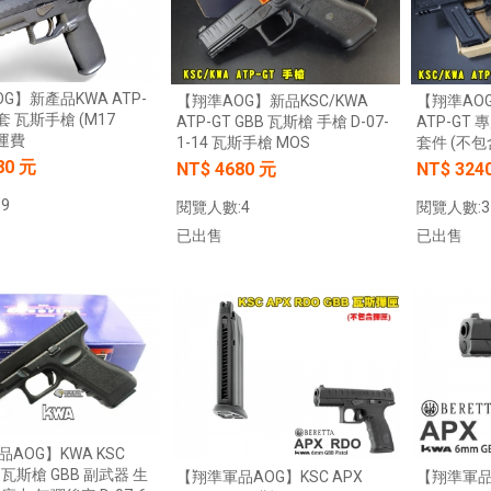
G】新產品KWA ATP-
【翔準AOG】新品KSC/KWA
【翔準AOG
套 瓦斯手槍 (M17
ATP-GT GBB 瓦斯槍 手槍 D-07-
ATP-GT 
免運費
1-14 瓦斯手槍 MOS
套件 (不包含
80 元
NT$ 4680 元
NT$ 324
9
閱覽人數:4
閱覽人數:3
已出售
已出售
加入購物車
加入購物車
AOG】KWA KSC
 瓦斯槍 GBB 副武器 生
【翔準軍品AOG】KSC APX
【翔準軍品A