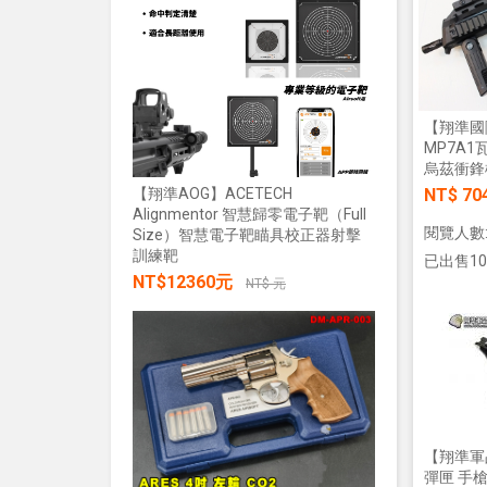
加入購物車
NT$28
【翔準國際
MP7A1
烏茲衝鋒
NT$ 70
【翔準AOG】ACETECH
Alignmentor 智慧歸零電子靶（Full
閱覽人數:
Size）智慧電子靶瞄具校正器射擊
【翔準AOG
訓練靶
綠雷射戰術燈
已出售10
NT$12360元
20mm魚骨
NT$ 元
NT$285
加入購物車
【翔準軍品
彈匣 手槍彈