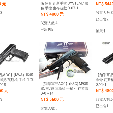
術 魚骨 瓦斯手槍 SYSTEM7 黑
9 元
NT$ 544
【翔準AOG】SNA Pink Venom GBB
色 手槍 生存遊戲 D-07-1
瓦斯手槍 粉紅毒液 特仕版 CNC 日本
】17x17 牛皮靶紙(20
3
閱覽人數:3
NT$ 4800 元
MARUI 系統 含裝飾彈 清脆滑套 送禮
) 射擊靶紙 加厚 厚版3mm
已出售2
情人節
專用靶紙 BB彈 射擊靶
閱覽人數:4
習靶紙
NT$12800元
NT$ 元
已出售5
補貨中
0元
NT$ 元
加入購物車
加入購物車
加入購物車
加入購物車
AOG】(KWA) HK45
【翔準軍品A
握把 瓦斯槍 手槍 生存
魚骨 瓦斯槍
【翔準軍品AOG】(KSC) M93R
-10
07-1-1
單/三/連 瓦斯槍 手槍 生存遊戲
60 元
NT$ 480
D-07-14
NT$ 5600 元
3
閱覽人數:6
已出售1
閱覽人數:3