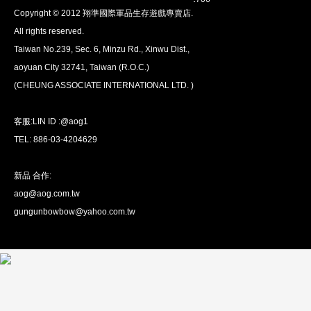
Copyright © 2012 翔準國際軍品生存遊戲專賣店.
安心購買
All rights reserved.
100％付款保護。 簡單
退貨政策
Taiwan No.239, Sec. 6, Minzu Rd., Xinwu Dist.,
aoyuan City 32741, Taiwan (R.O.C.)
(CHEUNG ASSOCIATE INTERNATIONAL LTD. )
客服:LIN ID :@aog1
TEL: 886-03-4204629
新品 合作:
aog@aog.com.tw
全球配送
gungunbowbow@yahoo.com.tw
我們將運送至全球
超過200個國家/地區。