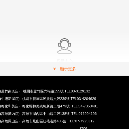
客服中心
有問題嗎？ 可以連絡我們。
顯示更多
常見問題解答請按這裡.
(蘆竹南崁店) 桃園市蘆竹區六福路155號 TEL03-3129132
(中壢新屋店) 桃園市新屋區民族路六段239號 TEL03-4204629
(彰化和美店) 彰化縣和美鎮彰新路二段479號 TEL:04-7353481
(高雄湖內店) 高雄市湖內區中山路二段138號 TEL:076994196
(高雄鳳山店) 高雄市鳳山區紅毛港路486號 TEL:07-7925312
翔準網路部門:TEL 03-4202763 03-4202706