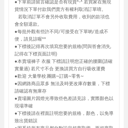
●下單前請留言確認是否有現貨
^-^
若買家在無現
貨情況下單付款我們賣方有權利取消訂單唷。
若取消訂單不會另外收取費用，收到的款項也
會全額退款。
●每批外觀有些許不同
/
可接受在下單喲
/
造成不
便，請見諒喔
^^
●下標後記得再次填寫您要的規格
(
問與答會消失
,
記得在下標頁面註明
)
●本賣場褲子 衣服 下標請註明您正確的腰圍
(
請確
實量過
)
若尺寸不合 更換請買方自行吸收運費
●歡迎 大量學校
.
團購
~
訂購
~
零售
~
●因網路商品眾多 無法及時更改庫存數量，下標
請確認有無庫存
●賣場圖片因燈光導致些色差請見諒，實際顏色以
現場準確
●下標後請在裡面註明您要的規格，顏色，以免導
致出貨錯誤