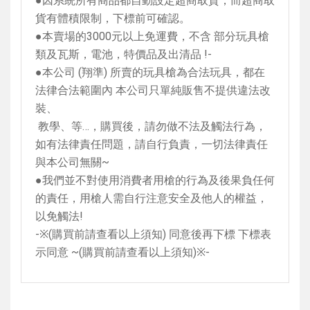
●因系統所有商品都自動設定超商取貨，而超商取
貨有體積限制，下標前可確認。
●本賣場的
3000
元以上免運費，不含 部分玩具槍
類及瓦斯，電池，特價品及出清品
!-
●本公司
(
翔準
)
所賣的玩具槍為合法玩具，都在
法律合法範圍內 本公司只單純販售不提供違法改
裝、
教學、等…，購買後，請勿做不法及觸法行為，
如有法律責任問題，請自行負責，一切法律責任
與本公司無關
~
●我們並不對使用消費者用槍的行為及後果負任何
的責任，用槍人需自行注意安全及他人的權益，
以免觸法
!
-
※
(
購買前請查看以上須知
)
同意後再下標 下標表
示同意
~(
購買前請查看以上須知
)
※
-