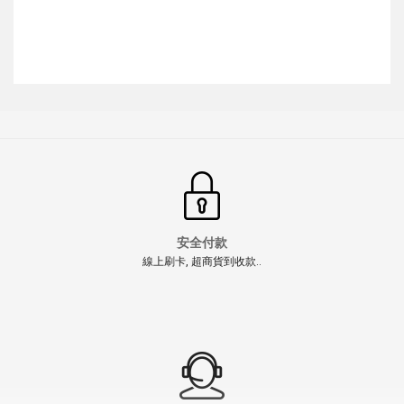
安全付款
線上刷卡, 超商貨到收款..
【翔準AOG】LIHYNG 利盈 生物分解環保 BB彈
0.20g~0.43g 1000發 6mm 白色台灣製BB彈、Airsoft
BB 高精度一公斤裝
NT$350元
NT$ 元