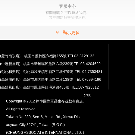
" >
加入購物車
加入購物車
客服中心
有問題嗎？ 可以連絡我們。
常見問題解答請按這裡.
顯示更多
(蘆竹南崁店) 桃園市蘆竹區六福路155號 TEL03-3129132
(中壢新屋店) 桃園市新屋區民族路六段239號 TEL03-4204629
安心購買
(彰化和美店) 彰化縣和美鎮彰新路二段479號 TEL:04-7353481
100％付款保護。 簡單
退貨政策
(高雄湖內店) 高雄市湖內區中山路二段138號 TEL:076994196
(高雄鳳山店) 高雄市鳳山區紅毛港路486號 TEL:07-7925312
翔準網路部門:TEL 03-4202763 03-4202706
Copyright © 2012 翔準國際軍品生存遊戲專賣店.
All rights reserved.
Taiwan No.239, Sec. 6, Minzu Rd., Xinwu Dist.,
aoyuan City 32741, Taiwan (R.O.C.)
全球配送
(CHEUNG ASSOCIATE INTERNATIONAL LTD. )
我們將運送至全球