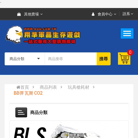
`
語系
其他賣場
會員中心
0
搜尋
首頁
商品列表
玩具槍耗材
BB彈 瓦斯 CO2
商品分類