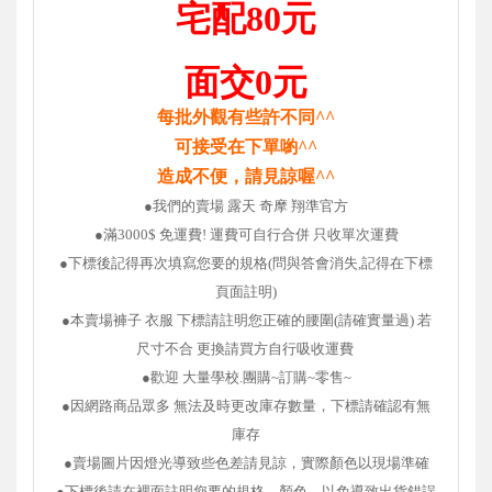
宅配80元
面交0元
每批外觀有些許不同^^
可接受在下單喲^^
造成不便，請見諒喔^^
●我們的賣場
露天 奇摩 翔準官方
●滿3000$ 免運費! 運費可自行合併 只收單次運費
●下標後記得再次填寫您要的規格(問與答會消失,記得在下標
頁面註明)
●本賣場褲子 衣服 下標請註明您正確的腰圍(請確實量過) 若
尺寸不合 更換請買方自行吸收運費
●歡迎 大量學校.團購~訂購~零售~
●因網路商品眾多 無法及時更改庫存數量，
下標請確認有無
庫存
●賣場圖片因燈光導致些色差請見諒，實際顏色以現場準確
●下標後請在裡面註明您要的規格，顏色，以免導致出貨錯誤