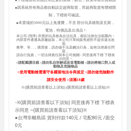
●因系統所有商品都自動設定超商取貨，而超商取貨有體積限
制，下標前可確認。
●
本賣場的3000元以上免運費，不含 部分玩具槍類及瓦斯，
電池，特價品及出清品 !
-
本
公司 (
翔準)
所賣的玩具槍為合法玩具，都在法律合法範圍內 ~
內部零件通通為原廠組裝，本公司只單純販售
絕對不提供違法
改
裝、
教學、等…，購買後，請勿做不法及觸法行為，如有法律責任問
題，
請自行負責，
一切法律責任與本公司無關~ 同意後再下標 下標表
示同意 ~
○請配戴護目鏡
○請勿私自拆解或改造電動槍
○請勿將槍口對人或
動物及危險物品
○使用電動槍需遵守各國當地法令與規定
○請勿做危險動作
請安全使用
○須滿18歲
※(購買前請查看以上須知) (購買前請查看以上須知)※
-
※
(
購買前請查看以下須知
)
同意後再下標 下標表
示同意
~(
購買前請查看以下須知
)
※
●台灣非離島區 貨到付款
140
元
/
宅配
80
元
/
面交
0
元