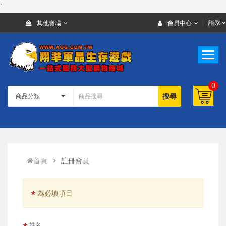
`
語系
其他賣場
會員中心
0
搜尋
首頁
註冊會員
*
為必填項目
姓名