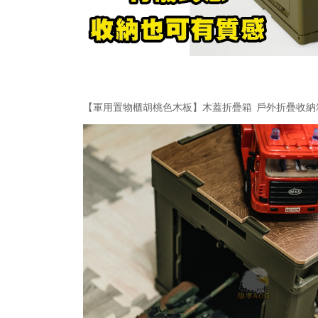
【軍用置物櫃胡桃色木板】木蓋折疊箱 戶外折疊收納箱 