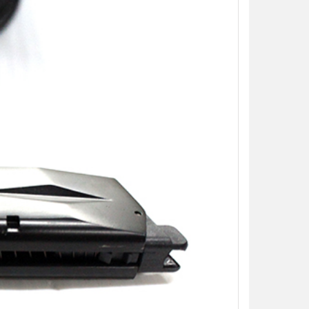
加入購物車
加入購物車
【翔準AOG】S&T UFC M4彈匣 AEG
【翔準AOG】MIT 橡膠12.7
無聲彈匣(盒裝)5入 130連 沙
暴彈 1.14g 100顆罐裝 台
DAMAG36VTA M4/AR15系列 電動
密度實心橡膠訓練用途橡膠
槍匣
NT$150元
NT$ 元
NT$799元
NT$ 元
加入購物車
加入購物車