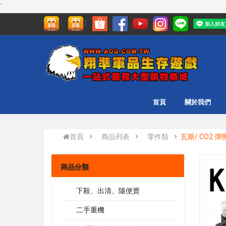
`
1
2
首頁
關於我們
首頁
商品列表
零件類
瓦斯/ CO2 彈
商品分類
下殺、出清、隨便賣
二手重機