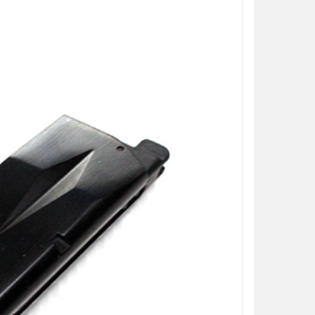
【翔準AOG】S&T M4彈匣 300連
藍/橙/綠/紅 DAMAG38BK AR/M4金
屬彈匣 電動槍彈匣
NT$420元
NT$ 元
加入購物車
【翔準】WoSporT 摺疊導
03 MOLLE掛載 戰術背心
前手機板載體 E0100
NT$350元
NT$ 元
加入購物車