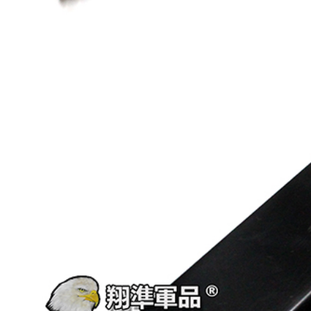
【翔準AOG】SNA Pink Venom GBB
瓦斯手槍 粉紅毒液 特仕版 CNC 日本
】17x17 牛皮靶紙(20
MARUI 系統 含裝飾彈 清脆滑套 送禮
) 射擊靶紙 加厚 厚版3mm
情人節
專用靶紙 BB彈 射擊靶
習靶紙
NT$12800元
NT$ 元
0元
NT$ 元
加入購物車
加入購物車