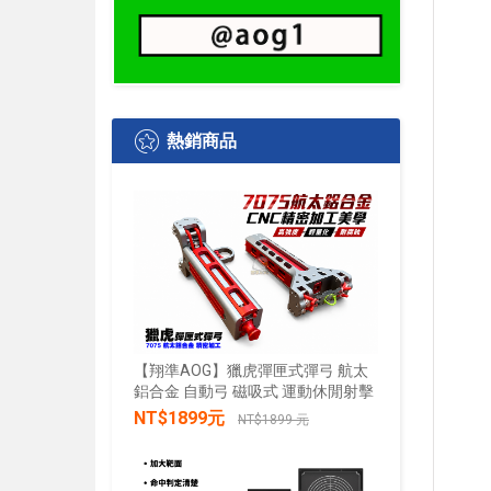
熱銷商品
【翔準AOG】獵虎彈匣式彈弓 航太
鋁合金 自動弓 磁吸式 運動休閒射擊
【翔準AO
水+發光 
NT$1899元
NT$1899 元
發兒童戲
禮物小朋
加入購物車
NT$28