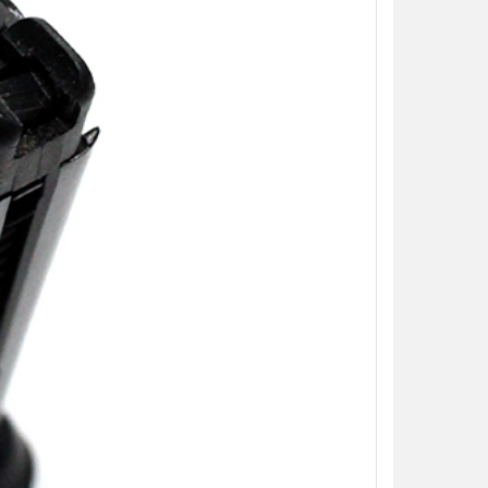
【翔準AOG】S&T M249 PARA 運動
【翔準AOG】MIT 橡膠17
版 AEG 黑 M4 彈匣款 電動機槍 伸縮
彈 3g 100顆罐裝 台灣製造
托傘兵輕量化機槍尼龍
心橡膠訓練用途橡膠防護彈
NT$5850元
NT$230元
NT$ 元
NT$ 元