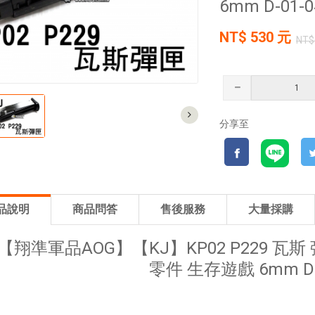
6mm D-01-0
NT$
530
元
NT$
分享至
品說明
商品問答
售後服務
大量採購
【翔準軍品AOG】【KJ】KP02 P229 瓦斯
零件 生存遊戲 6mm D-