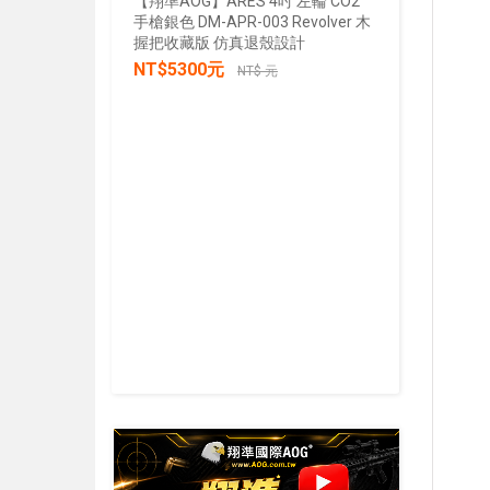
【翔準AOG】ARES 4吋 左輪 CO2
手槍銀色 DM-APR-003 Revolver 木
【翔準AOG
握把收藏版 仿真退殼設計
張/100張
NT$5300元
生存遊戲 
NT$ 元
IPSC 練
NT$30
加入購物車