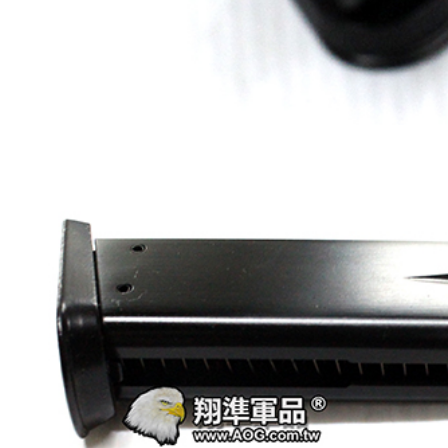
加入購物車
加入購物車
【翔準AOG】G&G CM16-BATTO
CQB 裝飾彈電動槍 M-LOK CGG-
】SKYWOODS RL750G
CM16BAT AEG
 B1AXG 750流明
 USB充電 IP66防水
NT$6200元
NT$ 元
0元
NT$ 元
加入購物車
加入購物車