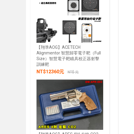
【翔準AOG】ACETECH
Alignmentor 智慧歸零電子靶（Full
Size）智慧電子靶瞄具校正器射擊
【翔準AOG
訓練靶
綠雷射戰術燈
NT$12360元
20mm魚骨
NT$ 元
NT$285
加入購物車