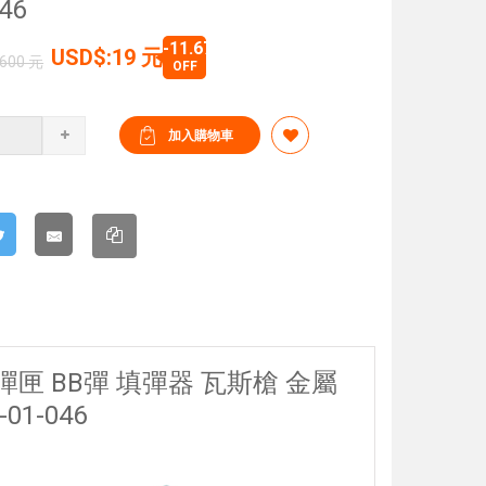
46
-11.67%
USD$:19 元
600 元
OFF
 彈匣 BB彈 填彈器 瓦斯槍 金屬
01-046