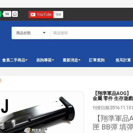
會員二手商品
咨詢專區
最新消息
訂單查詢
焦耳計算
匣
【翔準軍品AOG】【K
金屬 零件 生存遊戲 6
刊登日期:2016.11.13 0
【翔準軍品AO
匣 BB彈 填