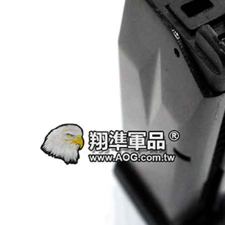
【翔準AOG】新品免運Umarex/VFC
G】冰鼠電動脈衝水槍 噴
HK33 GBBR 瓦斯長槍 D-VF2-LHK33
G50DD 發光款電動水槍 連
GBB 增強後作力HK53
水夏日玩具水戰神器水仗
友
NT$14800元
NT$ 元
0元
NT$ 元