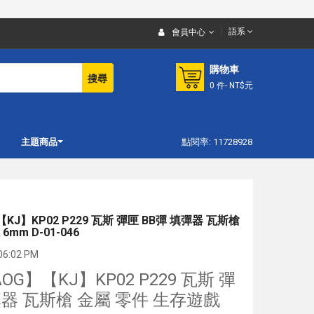
語系
會員中心
購物車
搜尋
0
件
- NT$元
主題商品
點閱率: 11728928
J】KP02 P229 瓦斯 彈匣 BB彈 填彈器 瓦斯槍
mm D-01-046
6:02 PM
G】【KJ】KP02 P229 瓦斯 彈
彈器 瓦斯槍 金屬 零件 生存遊戲