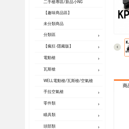
二手槍專區/新品小NG
【趣味商品區】
未分類商品
分類區
【瘋狂-隱藏版】
電動槍
瓦斯槍
WELL電動槍/瓦斯槍/空氣槍
商
手拉空氣槍
零件類
瞄具類
頭部類