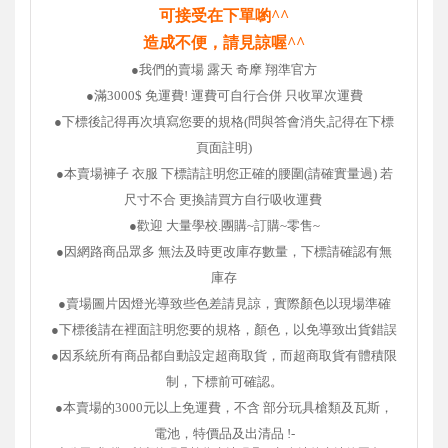
可接受在下單喲^^
造成不便，請見諒喔^^
●我們的賣場
露天 奇摩 翔準官方
●滿3000$ 免運費! 運費可自行合併 只收單次運費
●下標後記得再次填寫您要的規格(問與答會消失,記得在下標
頁面註明)
●本賣場褲子 衣服 下標請註明您正確的腰圍(請確實量過) 若
尺寸不合 更換請買方自行吸收運費
●歡迎 大量學校.團購~訂購~零售~
●因網路商品眾多 無法及時更改庫存數量，
下標請確認有無
庫存
●賣場圖片因燈光導致些色差請見諒，實際顏色以現場準確
●下標後請在裡面註明您要的規格，顏色，以免導致出貨錯誤
●因系統所有商品都自動設定超商取貨，而超商取貨有體積限
制，下標前可確認。
●
本賣場的3000元以上免運費，不含 部分玩具槍類及瓦斯，
電池，特價品及出清品 !
-