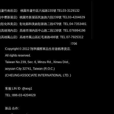
(蘆竹南崁店) 桃園市蘆竹區六福路155號 TEL03-3129132
(中壢新屋店) 桃園市新屋區民族路六段239號 TEL03-4204629
安心購買
(彰化和美店) 彰化縣和美鎮彰新路二段479號 TEL:04-7353481
100％付款保護。 簡單
退貨政策
(高雄湖內店) 高雄市湖內區中山路二段138號 TEL:076994196
(高雄鳳山店) 高雄市鳳山區紅毛港路486號 TEL:07-7925312
翔準網路部門:TEL 03-4202763 03-4202706
Copyright © 2012 翔準國際軍品生存遊戲專賣店.
All rights reserved.
Taiwan No.239, Sec. 6, Minzu Rd., Xinwu Dist.,
aoyuan City 32741, Taiwan (R.O.C.)
全球配送
(CHEUNG ASSOCIATE INTERNATIONAL LTD. )
我們將運送至全球
超過200個國家/地區。
客服:LIN ID :@aog1
TEL: 886-03-4204629
新品 合作: