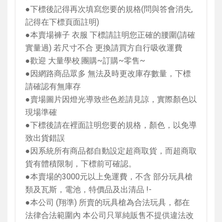
●下標後記得再次填寫您要的規格
(
問與答會消失
,
記得在下標頁面註明
)
●本賣場褲子 衣服 下標請註明您正確的腰圍
(
請確
實量過
)
若尺寸不合 更換請買方自行吸收運費
●歡迎 大量學校
.
團購
~
訂購
~
零售
~
●因網路商品眾多 無法及時更改庫存數量，下標
請確認有無庫存
●賣場圖片因燈光導致些色差請見諒，實際顏色以
現場準確
●下標後請在裡面註明您要的規格，顏色，以免導
致出貨錯誤
●因系統所有商品都自動設定超商取貨，而超商取
貨有體積限制，下標前可確認。
●本賣場的
3000
元以上免運費，不含 部分玩具槍
類及瓦斯，電池，特價品及出清品
!-
●本公司
(
翔準
)
所賣的玩具槍為合法玩具，都在
法律合法範圍內 本公司只單純販售不提供違法改