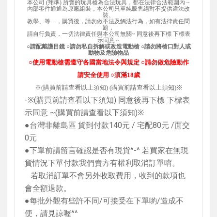
本
公司 (
翔準)
所賣的玩具槍為合法玩具，都在法律合法範圍內 ~
內部零件通通為原廠組裝，本公司只單純販售
絕對不提供違法
改
裝、
教學、等…，購買後，請勿做不法及觸法行為，如有法律責任問
題，
請自行負責，
一切法律責任與本公司無關~ 同意後再下標 下標表
示同意 ~
○請配戴護目鏡
○請勿私自拆解或改造電動槍
○請勿將槍口對人或
動物及危險物品
○使用電動槍需遵守各國當地法令與規定
○請勿做危險動作
請安全使用
○須滿18歲
※(購買前請查看以上須知) (購買前請查看以上須知)※
-
※
(
購買前請查看以下須知
)
同意後再下標 下標表
示同意
~(
購買前請查看以下須知
)
※
●台灣非離島區 貨到付款
140
元
/
宅配
80
元
/
面交
0
元
●下單前請留言確認是否有現貨
^-^
若買家在無現
貨情況下單付款我們賣方有權利取消訂單唷。
若取消訂單不會另外收取費用，收到的款項也
會全額退款。
●每批外觀有些許不同
/
可接受在下單喲
/
造成不
便，請見諒喔
^^