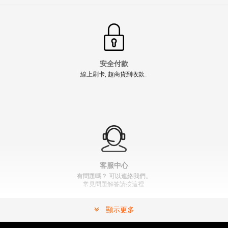
安全付款
線上刷卡, 超商貨到收款..
【翔準AOG】WE P08 50發 鼓型瓦斯彈鼓（黑/銀）D-
01-029B 4吋 6吋 Artillery 蝸牛鼓 GBB 彈匣
NT$1500元
NT$ 元
" >
加入購物車
加入購物車
客服中心
有問題嗎？ 可以連絡我們。
常見問題解答請按這裡.
顯示更多