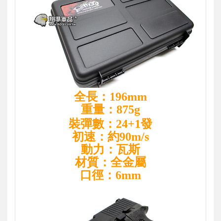
全長：196mm
重量：875g
裝彈數：24+1發
初速：約90m/s
動力：瓦斯
材質：全金屬
口徑：6mm