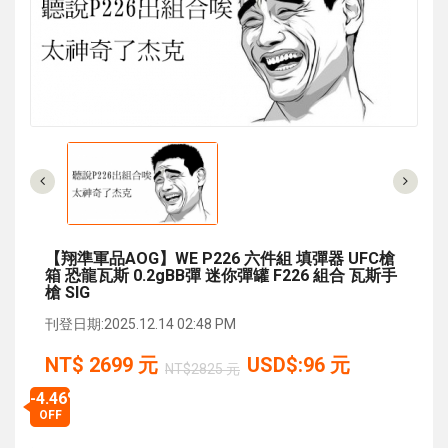
【翔準軍品AOG】WE P226 六件組 填彈器 UFC槍
箱 恐龍瓦斯 0.2gBB彈 迷你彈罐 F226 組合 瓦斯手
槍 SIG
刊登日期:2025.12.14 02:48 PM
NT$
2699
元
USD$:96 元
NT$2825 元
-4.46%
OFF