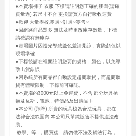
●本賣場褲子 衣服 下標請註明您正確的腰圍
(
請確
實量過
)
若尺寸不合 更換請買方自行吸收運費
●歡迎 大量學校
.
團購
~
訂購
~
零售
~
●因網路商品眾多 無法及時更改庫存數量，下標
請確認有無庫存
●賣場圖片因燈光導致些色差請見諒，實際顏色以
現場準確
●下標後請在裡面註明您要的規格，顏色，以免導
致出貨錯誤
●因系統所有商品都自動設定超商取貨，而超商取
貨有體積限制，下標前可確認。
●本賣場的
3000
元以上免運費，不含 部分玩具槍
類及瓦斯，電池，特價品及出清品
!-
●本公司
(
翔準
)
所賣的玩具槍為合法玩具，都在
法律合法範圍內 本公司只單純販售不提供違法改
裝、
教學、等…，購買後，請勿做不法及觸法行為，