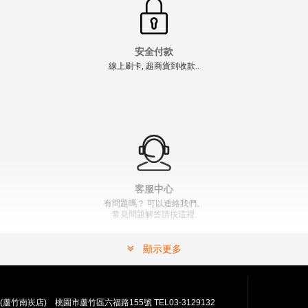
安全付款
線上刷卡, 超商貨到收款..
【翔準AOG】WE P08 50發 鼓型瓦斯彈鼓（黑/銀）D-
01-029B 4吋 6吋 Artillery 蝸牛鼓 GBB 彈匣
NT$1500元
NT$ 元
" >
加入購物車
加入購物車
客服中心
有問題嗎？ 可以連絡我們。
常見問題解答請按這裡.
顯示更多
(蘆竹南崁店) 桃園市蘆竹區六福路155號 TEL03-3129132