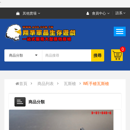
`
語系
其他賣場
會員中心
0
搜尋
首頁
商品列表
瓦斯槍
WE手槍瓦斯槍
商品分類