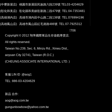
(中壢新屋店) 桃園市新屋區民族路六段239號 TEL03-4204629
安心購買
(彰化和美店) 彰化縣和美鎮彰新路二段479號 TEL:04-7353481
100％付款保護。 簡單
退貨政策
(高雄湖內店) 高雄市湖內區中山路二段138號 TEL:076994196
(高雄鳳山店) 高雄市鳳山區紅毛港路486號 TEL:07-7925312
翔準網路部門:TEL 03-4202763 03-4202706
Copyright © 2012 翔準國際軍品生存遊戲專賣店.
All rights reserved.
Taiwan No.239, Sec. 6, Minzu Rd., Xinwu Dist.,
aoyuan City 32741, Taiwan (R.O.C.)
全球配送
(CHEUNG ASSOCIATE INTERNATIONAL LTD. )
我們將運送至全球
超過200個國家/地區。
客服:LIN ID :@aog1
TEL: 886-03-4204629
新品 合作:
aog@aog.com.tw
超值優惠
gungunbowbow@yahoo.com.tw