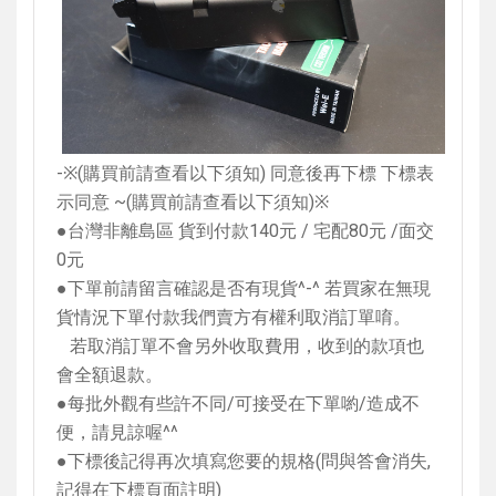
-
※
(
購買前請查看以下須知
)
同意後再下標 下標表
示同意
~(
購買前請查看以下須知
)
※
●台灣非離島區 貨到付款
140
元
/
宅配
80
元
/
面交
0
元
●下單前請留言確認是否有現貨
^-^
若買家在無現
貨情況下單付款我們賣方有權利取消訂單唷。
若取消訂單不會另外收取費用，收到的款項也
會全額退款。
●每批外觀有些許不同
/
可接受在下單喲
/
造成不
便，請見諒喔
^^
●下標後記得再次填寫您要的規格
(
問與答會消失
,
記得在下標頁面註明
)