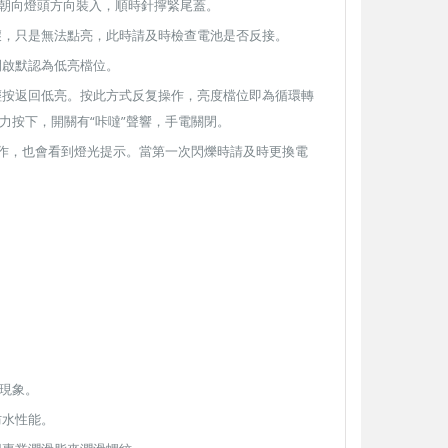
極朝向燈頭方向裝入，順時針擰緊尾蓋。
壞，只是無法點亮，此時請及時檢查電池是否反接。
開啟默認為低亮檔位。
輕按返回低亮。
按此方式反复操作，亮度檔位即為循環轉
力按下，開關有“咔噠”聲響，手電關閉。
作，也會看到燈光提示。
當第一次閃爍時請及時更換電
【翔準AOG】S&T M249 PARA 運動
【翔準AOG】MIT 橡膠17
版 AEG 黑 M4 彈匣款 電動機槍 伸縮
彈 3g 100顆罐裝 台灣製造
現象。
托傘兵輕量化機槍尼龍
心橡膠訓練用途橡膠防護彈
防水性能。
NT$5850元
NT$230元
NT$ 元
NT$ 元