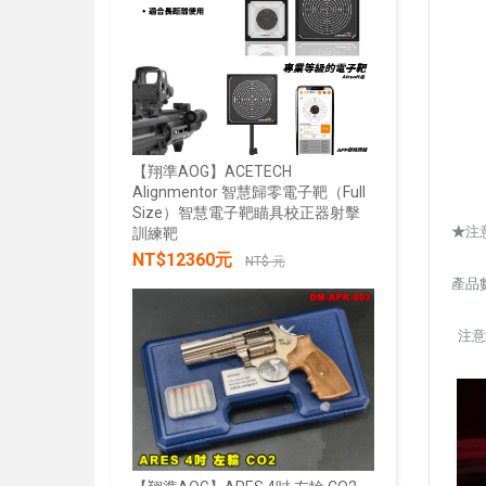
【翔準AOG】ACETECH
Alignmentor 智慧歸零電子靶（Full
Size）智慧電子靶瞄具校正器射擊
【翔準AOG
★
注
訓練靶
綠雷射戰術燈
NT$12360元
20mm魚骨
NT$ 元
產品
NT$285
加入購物車
注意