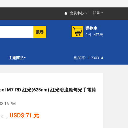
語系
會員中心
購物車
搜尋
0
件
- NT$元
主題商品
點閱率: 11730314
ool M7-RD 紅光(625nm) 紅光暗適應勻光手電筒
3:16 PM
USD$:71 元
T$ 元