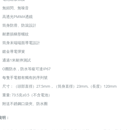
無頻閃、無噪音
高透光PMMA透鏡
筒身防滑、防滾設計
耐磨損梯形螺紋
筒身末端端面導電設計
鍍金導電彈簧
通過1米耐摔測試
O圈防水，防水等級可達IP67
每隻手電都有獨有的序列號
尺寸：（頭部直徑）27.5mm，（筒身直徑）23mm,（長度）120mm
重量: 73.5克±0.5（不含電池）
附送不銹鋼口袋夾、防水圈
說明：