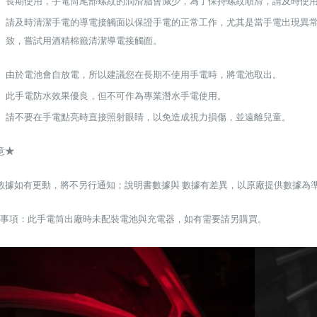
長期使用，手電筒尾部螺紋的潤滑脂會減少，為了保持螺紋順滑，請及時使
加入購物車
請及時清潔手電的導電接觸面以保證手電的正常工作，尤其是當手電出現異
加入購物車
致，
嘗試用酒精棉籤清潔導電接觸面。
由於電池會自放電，所以建議您在長期不使用手電時，將電池取出。
此手電防水效果優良，但不可作為專業潛水手電使用。
請不要在手電點亮時直接照射眼睛，以免造成視力損傷，並遠離兒童。
【翔準AOG】G&G CM16-BATTO
CQB 裝飾彈電動槍 M-LOK CGG-
】SKYWOODS RL750G
意
★
CM16BAT AEG
 B1AXG 750流明
 USB充電 IP66防水
NT$6200元
NT$ 元
數據如有更動，將不另行通知；說明書數據與
數據有差異，以原廠提供數據為
0元
NT$ 元
加入購物車
事項：此手電筒出廠時未配裝電池與充電器，如有需要請另購買。
加入購物車