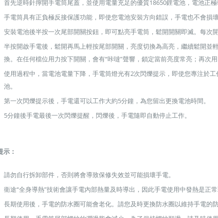
首先逆時針擰開手電筒尾蓋，並使用電量充足的優質18650鋰電池，電池正
手電筒具有正負極反接保護功能，即使您電池安裝方向錯誤，手電也不會損
安裝電池後半按一次尾部開關按鈕，即可點亮手電筒，鬆開開關即滅。
每次
半按開啟手電後，鬆開再馬上輕按尾部開關，亮度切換為高亮，繼續鬆開並
換。
在任何檔位用力按下開關，會有“咔噠”聲響，鎖定當前亮度常亮；再次用
使用過程中，當電池電量下降，手電筒燈光有2次閃爍提示，即使您專注於工
池。
第一次閃爍提示後，手電還可以工作大約5分鐘，為您留出更換電池時間。
5分鐘後手電最後一次閃爍提醒，閃爍後，手電隨即自動停止工作。
提示：
【翔準AOG】新品免運Umarex/VFC
G】冰鼠電動脈衝水槍 噴
請勿自行拆卸部件，否則將會導致保修失效並可能損壞手電。
HK33 GBBR 瓦斯長槍 D-VF2-LHK33
G50DD 發光款電動水槍 連
衛途“全身導熱”技術會讓手電內部熱量及時導出，因此手電使用中發熱是正常
GBB 增強後作力HK53
水夏日玩具水戰神器水仗
友
長期使用後，手電的防水圈可能會老化。
請您及時更換防水圈以維持手電的
NT$14800元
NT$ 元
0元
NT$ 元