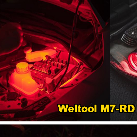
【翔準AOG】SNA Pink Venom GBB
瓦斯手槍 粉紅毒液 特仕版 CNC 日本
】17x17 牛皮靶紙(20
MARUI 系統 含裝飾彈 清脆滑套 送禮
) 射擊靶紙 加厚 厚版3mm
情人節
專用靶紙 BB彈 射擊靶
習靶紙
NT$12800元
NT$ 元
0元
NT$ 元
加入購物車
加入購物車