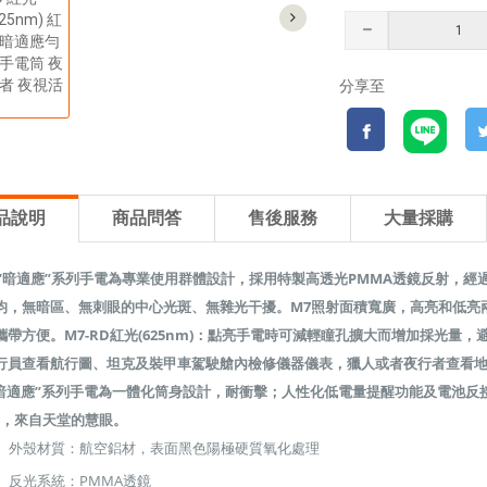
分享至
品說明
商品問答
售後服務
大量採購
“暗適應”系列手電為專業使用群體設計，採用特製高透光PMMA透鏡反射，
均，無暗區、無刺眼的中心光斑、無雜光干擾。M7照射面積寬廣，高亮和低亮
攜帶方便。
M7-RD紅光(625nm)
：點亮手電時可減輕瞳孔擴大而增加採光量，
行員查看航行圖、坦克及裝甲車駕駛艙內檢修儀器儀表，獵人或者夜行者查看
“暗適應”系列手電為一體化筒身設計，耐衝擊；人性化低電量提醒功能及電池反
”，來自天堂的慧眼。
外殼材質：航空鋁材，表面黑色陽極硬質氧化處理
反光系統：PMMA透鏡