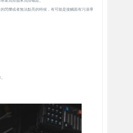
用專業潤滑脂來潤滑螺紋。
加入購物車
加入購物車
常的閃爍或者無法點亮的時候，有可能是接觸面有污漬導
【翔準AOG】S&T UFC M4彈匣 AEG
【翔準AOG】MIT 橡膠12.7
無聲彈匣(盒裝)5入 130連 沙
暴彈 1.14g 100顆罐裝 台
DAMAG36VTA M4/AR15系列 電動
密度實心橡膠訓練用途橡膠
槍匣
NT$150元
NT$ 元
準。
NT$799元
NT$ 元
加入購物車
加入購物車