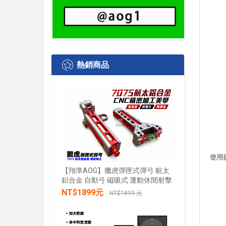
熱銷商品
使用
【翔準AOG】獵虎彈匣式彈弓 航太
鋁合金 自動弓 磁吸式 運動休閒射擊
【翔準AO
水+發光 
NT$1899元
NT$1899 元
發兒童戲
禮物小朋
加入購物車
NT$28