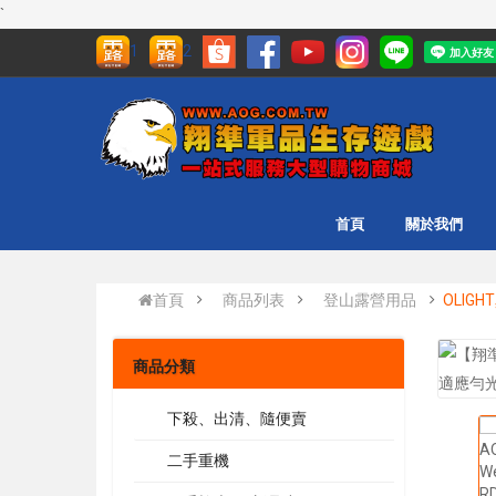
`
1
2
首頁
關於我們
首頁
商品列表
登山露營用品
OLIG
商品分類
下殺、出清、隨便賣
二手重機