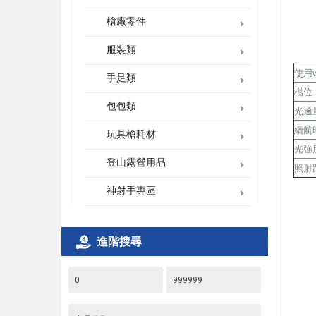
槍廠零件
服裝類
使用we
手足類
檔位
包包類
光通
續航
玩具槍耗材
光強
登山露營用品
照射
神射手專區
進階搜尋