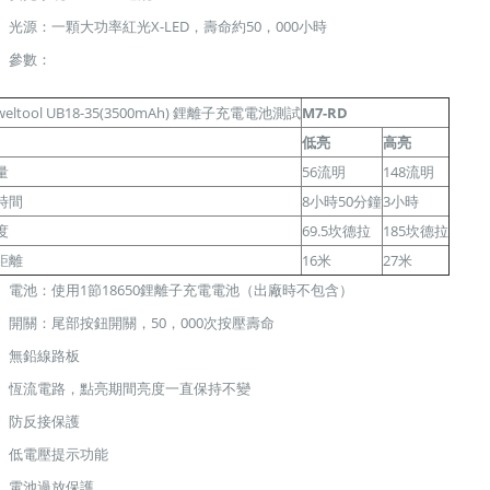
光源：一顆大功率紅光X-LED，壽命約50，000小時
參數：
ltool UB18-35(3500mAh)
鋰離子充電電池
測試
M7-RD
低亮
高亮
量
56流明
148流明
時間
8小時50分鐘
3小時
度
69.5坎德拉
185坎德拉
距離
16米
27米
電池：使用1節18650鋰離子充電電池（出廠時不包含）
開關：尾部按鈕開關，50，000次按壓壽命
無鉛線路板
恆流電路，點亮期間亮度一直保持不變
防反接保護
低電壓提示功能
電池過放保護