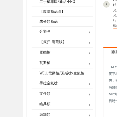
二手槍專區/新品小NG
【趣味商品區】
未分類商品
分類區
【瘋狂-隱藏版】
商
電動槍
瓦斯槍
M7
WELL電動槍/瓦斯槍/空氣槍
度平
夾，
手拉空氣槍
時飛
零件類
M7
目將
瞄具類
頭部類