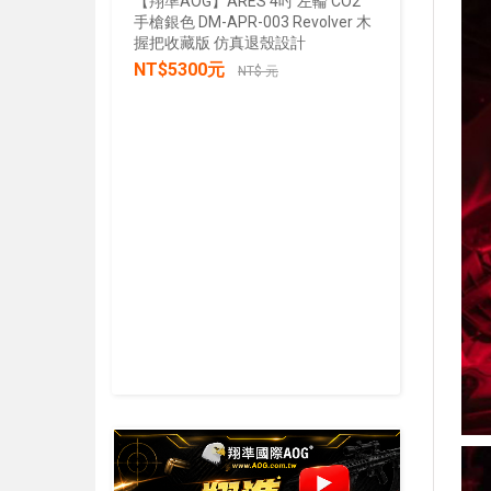
【翔準AOG】ARES 4吋 左輪 CO2
手槍銀色 DM-APR-003 Revolver 木
【翔準AOG
握把收藏版 仿真退殼設計
張/100張
NT$5300元
生存遊戲 
NT$ 元
IPSC 練
NT$30
加入購物車