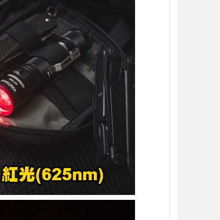
【翔準AOG】S&T M4彈匣 300連
藍/橙/綠/紅 DAMAG38BK AR/M4金
屬彈匣 電動槍彈匣
NT$420元
NT$ 元
加入購物車
【翔準】WoSporT 摺疊導
03 MOLLE掛載 戰術背心
前手機板載體 E0100
NT$350元
NT$ 元
加入購物車