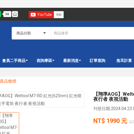
會員二手商品
咨詢專區
最新消息
訂單查詢
焦耳計算
HT真品槍燈
【翔準AOG】Welt
夜行者 夜視活動
刊登日期:2024.04.23 0
NT$
1990
元
N