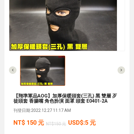
【翔準軍品AOG】加厚保暖頭套(三孔) 黑 雙層 歹
徒頭套 香腸嘴 角色扮演 面罩 頭套 E0401-2A
刊登日期:2022.12.27 11:17 AM
NT$
150
元
USD$:5 元
NT$150 元