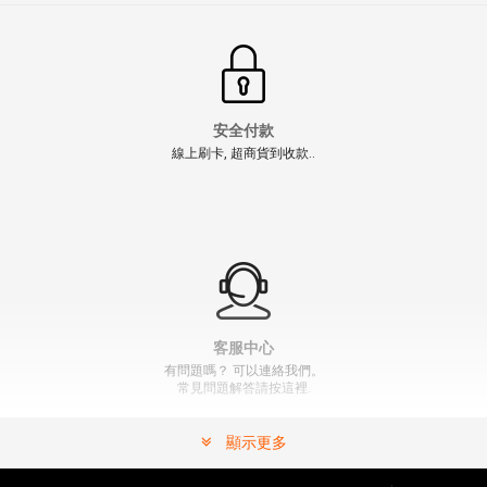
安全付款
線上刷卡, 超商貨到收款..
【翔準軍品AOG】高品質萊卡海盜頭巾、海盜帽 多地形
迷彩 黑蟒 頭盔內襯套戰術頭套 爬山 髮飾 透氣 衛生 運動
健身E0405-4
NT$90元
NT$ 元
" >
加入購物車
加入購物車
客服中心
有問題嗎？ 可以連絡我們。
常見問題解答請按這裡.
顯示更多