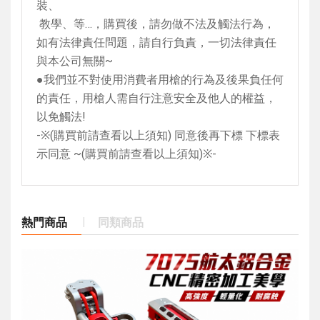
裝、
教學、等…，購買後，請勿做不法及觸法行為，
如有法律責任問題，請自行負責，一切法律責任
與本公司無關
~
●我們並不對使用消費者用槍的行為及後果負任何
的責任，用槍人需自行注意安全及他人的權益，
以免觸法
!
-
※
(
購買前請查看以上須知
)
同意後再下標 下標表
示同意
~(
購買前請查看以上須知
)
※
-
熱門商品
同類商品