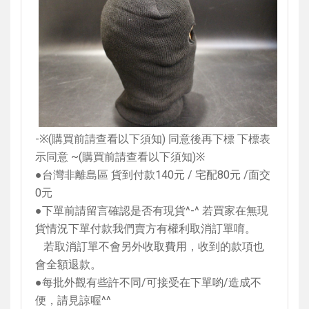
-
※
(
購買前請查看以下須知
)
同意後再下標 下標表
示同意
~(
購買前請查看以下須知
)
※
●台灣非離島區 貨到付款
140
元
/
宅配
80
元
/
面交
0
元
●下單前請留言確認是否有現貨
^-^
若買家在無現
貨情況下單付款我們賣方有權利取消訂單唷。
若取消訂單不會另外收取費用，收到的款項也
會全額退款。
●每批外觀有些許不同
/
可接受在下單喲
/
造成不
便，請見諒喔
^^