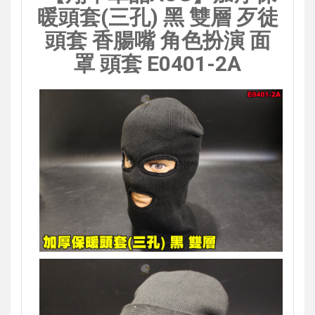
暖頭套(三孔) 黑 雙層 歹徒
頭套 香腸嘴 角色扮演 面
罩 頭套 E0401-2A