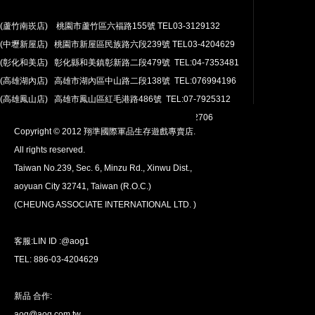
(蘆竹南崁店) 桃園市蘆竹區六福路155號 TEL03-3129132
(中壢新屋店) 桃園市新屋區民族路六段239號 TEL03-4204629
安心購買
(彰化和美店) 彰化縣和美鎮彰新路二段479號 TEL:04-7353481
100％付款保護。 簡單
退貨政策
(高雄湖內店) 高雄市湖內區中山路二段138號 TEL:076994196
(高雄鳳山店) 高雄市鳳山區紅毛港路486號 TEL:07-7925312
翔準網路部門:TEL 03-4202763 03-4202706
Copyright © 2012 翔準國際軍品生存遊戲專賣店.
All rights reserved.
Taiwan No.239, Sec. 6, Minzu Rd., Xinwu Dist.,
aoyuan City 32741, Taiwan (R.O.C.)
全球配送
(CHEUNG ASSOCIATE INTERNATIONAL LTD. )
我們將運送至全球
超過200個國家/地區。
客服:LIN ID :@aog1
TEL: 886-03-4204629
新品 合作:
aog@aog.com.tw