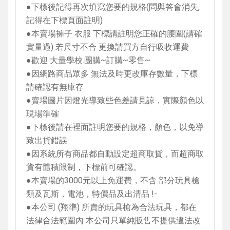
●下標後記得再次填寫您要的規格
(
問與答會消失
,
記得在下標頁面註明
)
●本賣場褲子 衣服 下標請註明您正確的腰圍
(
請確
實量過
)
若尺寸不合 更換請買方自行吸收運費
●歡迎 大量學校
.
團購
~
訂購
~
零售
~
●因網路商品眾多 無法及時更改庫存數量，下標
請確認有無庫存
●賣場圖片因燈光導致些色差請見諒，實際顏色以
現場準確
●下標後請在裡面註明您要的規格，顏色，以免導
致出貨錯誤
●因系統所有商品都自動設定超商取貨，而超商取
貨有體積限制，下標前可確認。
●本賣場的
3000
元以上免運費，不含 部分玩具槍
類及瓦斯，電池，特價品及出清品
!-
●本公司
(
翔準
)
所賣的玩具槍為合法玩具，都在
法律合法範圍內 本公司只單純販售不提供違法改