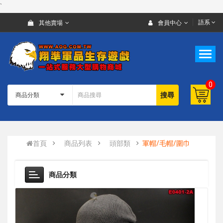
`
語系
其他賣場
會員中心
0
搜尋
首頁
商品列表
頭部類
軍帽/毛帽/圍巾
商品分類