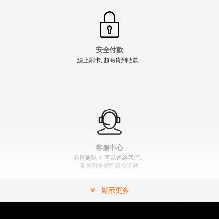
安全付款
線上刷卡, 超商貨到收款..
【翔準AOG】海神 紫色冰爪 節能飛鏢 CFX-005 冬天 冰
鑿系統 瓦斯槍飛鏢For TM MWS MARUI
NT$500元
NT$ 元
" >
加入購物車
加入購物車
客服中心
有問題嗎？ 可以連絡我們。
常見問題解答請按這裡.
顯示更多