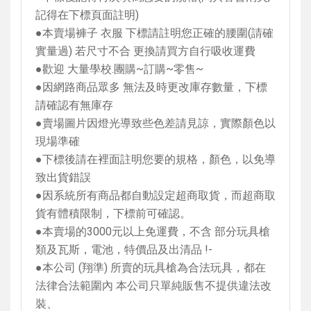
記得在下標頁面註明
)
●本賣場褲子 衣服 下標請註明您正確的腰圍
(
請確
實量過
)
若尺寸不合 更換請買方自行吸收運費
●歡迎 大量學校
.
團購
~
訂購
~
零售
~
●因網路商品眾多 無法及時更改庫存數量，下標
請確認有無庫存
●賣場圖片因燈光導致些色差請見諒，實際顏色以
現場準確
●下標後請在裡面註明您要的規格，顏色，以免導
致出貨錯誤
●因系統所有商品都自動設定超商取貨，而超商取
貨有體積限制，下標前可確認。
●本賣場的
3000
元以上免運費，不含 部分玩具槍
類及瓦斯，電池，特價品及出清品
!-
●本公司
(
翔準
)
所賣的玩具槍為合法玩具，都在
法律合法範圍內 本公司只單純販售不提供違法改
裝、