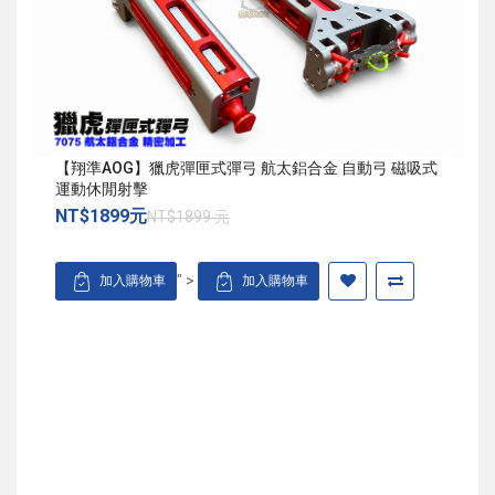
【翔準AOG】獵虎彈匣式彈弓 航太鋁合金 自動弓 磁吸式
運動休閒射擊
NT$1899元
NT$1899 元
" >
加入購物車
加入購物車