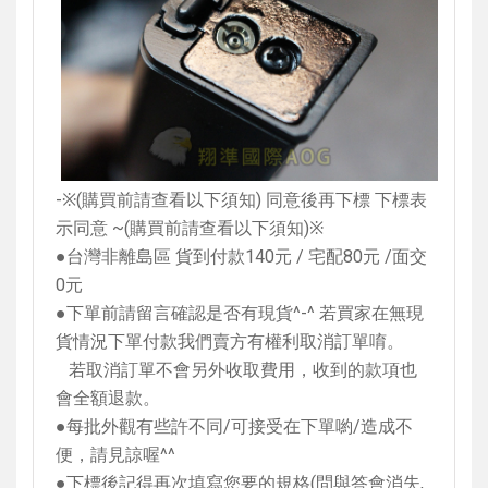
-
※
(
購買前請查看以下須知
)
同意後再下標 下標表
示同意
~(
購買前請查看以下須知
)
※
●台灣非離島區 貨到付款
140
元
/
宅配
80
元
/
面交
0
元
●下單前請留言確認是否有現貨
^-^
若買家在無現
貨情況下單付款我們賣方有權利取消訂單唷。
若取消訂單不會另外收取費用，收到的款項也
會全額退款。
●每批外觀有些許不同
/
可接受在下單喲
/
造成不
便，請見諒喔
^^
●下標後記得再次填寫您要的規格
(
問與答會消失
,