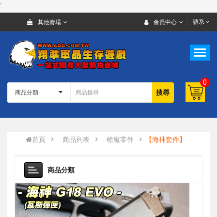
`
語系
其他賣場
會員中心
0
搜尋
首頁
商品列表
槍廠零件
【海神套件】
商品分類