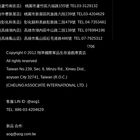
(蘆竹南崁店) 桃園市蘆竹區六福路155號 TEL03-3129132
(中壢新屋店) 桃園市新屋區民族路六段239號 TEL03-4204629
安心購買
(彰化和美店) 彰化縣和美鎮彰新路二段479號 TEL:04-7353481
100％付款保護。 簡單
退貨政策
(高雄湖內店) 高雄市湖內區中山路二段138號 TEL:076994196
(高雄鳳山店) 高雄市鳳山區紅毛港路486號 TEL:07-7925312
翔準網路部門:TEL 03-4202763 03-4202706
Copyright © 2012 翔準國際軍品生存遊戲專賣店.
All rights reserved.
Taiwan No.239, Sec. 6, Minzu Rd., Xinwu Dist.,
aoyuan City 32741, Taiwan (R.O.C.)
全球配送
(CHEUNG ASSOCIATE INTERNATIONAL LTD. )
我們將運送至全球
超過200個國家/地區。
客服:LIN ID :@aog1
TEL: 886-03-4204629
新品 合作:
aog@aog.com.tw