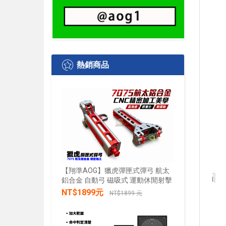
熱銷商品
【翔準AOG】獵虎彈匣式彈弓 航太
鋁合金 自動弓 磁吸式 運動休閒射擊
【翔準AO
水+發光 
NT$1899元
NT$1899 元
發兒童戲
禮物小朋
加入購物車
NT$28