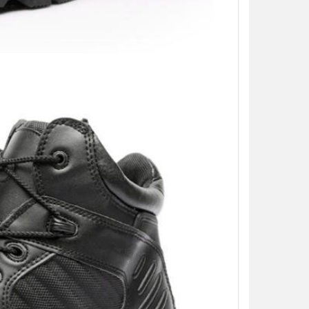
【翔準AOG】S&T M4彈匣 300連
藍/橙/綠/紅 DAMAG38BK AR/M4金
屬彈匣 電動槍彈匣
NT$420元
NT$ 元
加入購物車
【翔準】WoSporT 摺疊導
03 MOLLE掛載 戰術背心
前手機板載體 E0100
NT$350元
NT$ 元
加入購物車