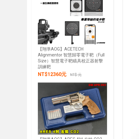
【翔準AOG】ACETECH
Alignmentor 智慧歸零電子靶（Full
Size）智慧電子靶瞄具校正器射擊
【翔準AOG
訓練靶
綠雷射戰術燈
NT$12360元
20mm魚骨
NT$ 元
NT$285
加入購物車