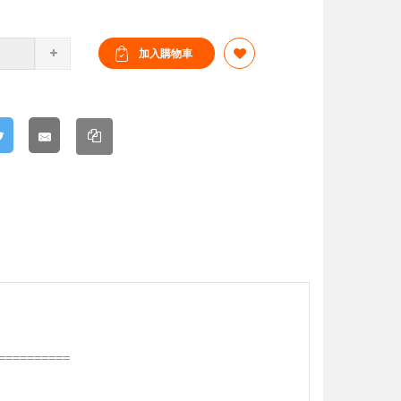
==========