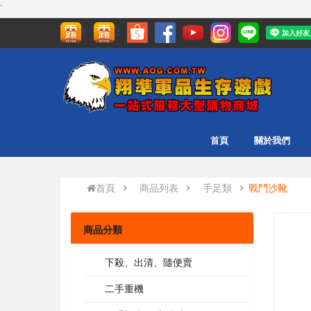
`
1
2
首頁
關於我們
首頁
商品列表
手足類
戰鬥沙靴
商品分類
下殺、出清、隨便賣
二手重機