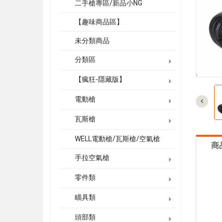
二手槍專區/新品小NG
【趣味商品區】
未分類商品
分類區
【瘋狂-隱藏版】
電動槍
瓦斯槍
WELL電動槍/瓦斯槍/空氣槍
商
手拉空氣槍
零件類
瞄具類
頭部類