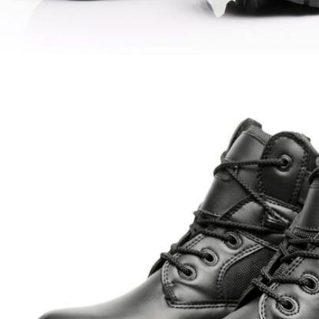
【翔準AOG】SNA Pink Venom GBB
瓦斯手槍 粉紅毒液 特仕版 CNC 日本
】17x17 牛皮靶紙(20
MARUI 系統 含裝飾彈 清脆滑套 送禮
) 射擊靶紙 加厚 厚版3mm
情人節
專用靶紙 BB彈 射擊靶
習靶紙
NT$12800元
NT$ 元
0元
NT$ 元
加入購物車
加入購物車