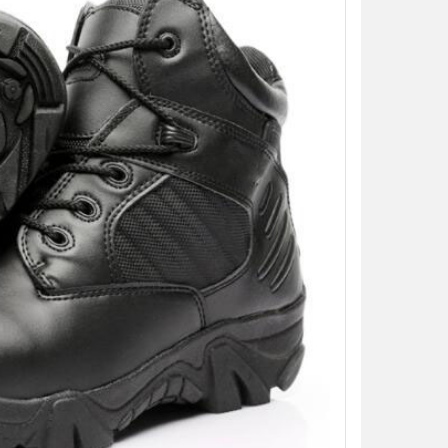
加入購物車
加入購物車
【翔準AOG】S&T UFC M4彈匣 AEG
【翔準AOG】MIT 橡膠12.7
無聲彈匣(盒裝)5入 130連 沙
暴彈 1.14g 100顆罐裝 台
DAMAG36VTA M4/AR15系列 電動
密度實心橡膠訓練用途橡膠
槍匣
NT$150元
NT$ 元
NT$799元
NT$ 元
加入購物車
加入購物車