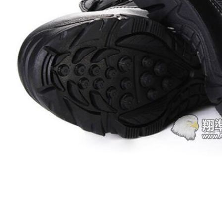
【翔準AOG】新品免運Umarex/VFC
G】冰鼠電動脈衝水槍 噴
HK33 GBBR 瓦斯長槍 D-VF2-LHK33
G50DD 發光款電動水槍 連
GBB 增強後作力HK53
水夏日玩具水戰神器水仗
友
NT$14800元
NT$ 元
0元
NT$ 元