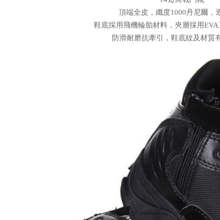
頂端全皮，纖度1000丹尼爾，
鞋底採用飛機輪胎材料，夾層採用EV
防滑耐磨抗牽引，鞋底紋及材質