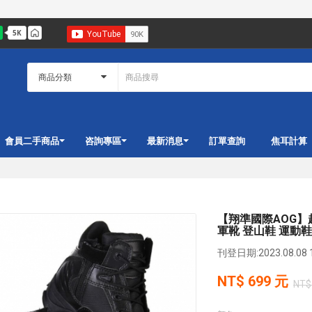
會員二手商品
咨詢專區
最新消息
訂單查詢
焦耳計算
【翔準國際AOG】超
軍靴 登山鞋 運動鞋 D
刊登日期:2023.08.08 
NT$
699
元
NT$