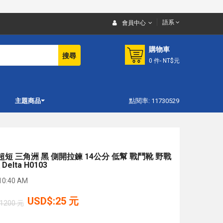
語系
會員中心
購物車
搜尋
0
件
- NT$元
主題商品
點閱率: 11730529
短 三角洲 黑 側開拉鍊 14公分 低幫 戰鬥靴 野戰
elta H0103
10:40 AM
USD$:25 元
1200 元