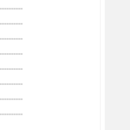
==========
==========
==========
==========
==========
==========
==========
==========