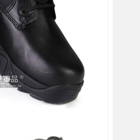
【翔準AOG】S&T M249 PARA 運動
【翔準AOG】MIT 橡膠17
版 AEG 黑 M4 彈匣款 電動機槍 伸縮
彈 3g 100顆罐裝 台灣製造
托傘兵輕量化機槍尼龍
心橡膠訓練用途橡膠防護彈
NT$5850元
NT$230元
NT$ 元
NT$ 元