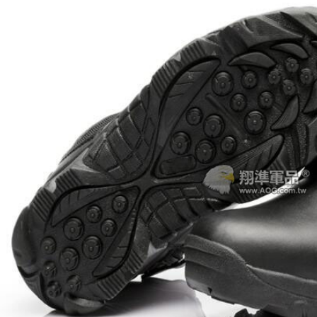
加入購物車
加入購物車
【翔準AOG】G&G CM16-BATTO
CQB 裝飾彈電動槍 M-LOK CGG-
】SKYWOODS RL750G
CM16BAT AEG
 B1AXG 750流明
 USB充電 IP66防水
NT$6200元
NT$ 元
0元
NT$ 元
加入購物車
加入購物車