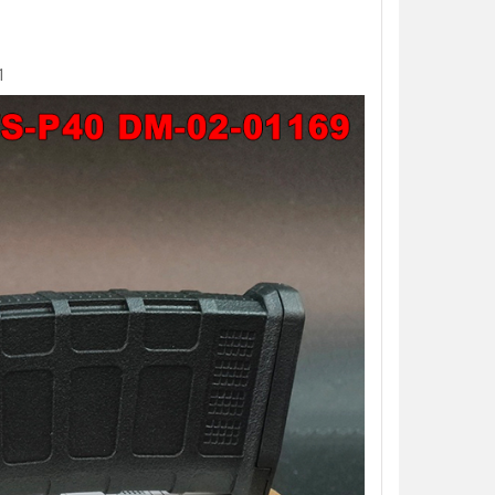
1
【翔準AOG】S&T M249 PARA 運動
【翔準AOG】MIT 橡膠17
版 AEG 黑 M4 彈匣款 電動機槍 伸縮
彈 3g 100顆罐裝 台灣製造
托傘兵輕量化機槍尼龍
心橡膠訓練用途橡膠防護彈
NT$5850元
NT$230元
NT$ 元
NT$ 元