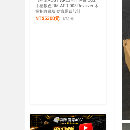
【翔準AOG】ARES 4吋 左輪 CO2
手槍銀色 DM-APR-003 Revolver 木
【翔準AOG
握把收藏版 仿真退殼設計
張/100張
NT$5300元
生存遊戲 
NT$ 元
IPSC 練
NT$30
加入購物車