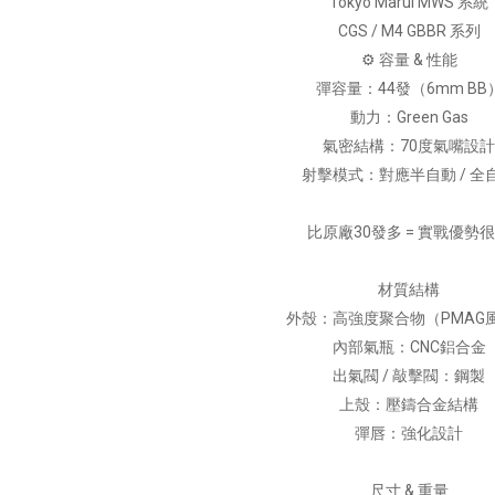
Tokyo Marui MWS 系統
CGS / M4 GBBR 系列
⚙️ 容量 & 性能
彈容量：44發（6mm BB
動力：Green Gas
氣密結構：70度氣嘴設
射擊模式：對應半自動 / 全
比原廠30發多 = 實戰優勢
材質結構
外殼：高強度聚合物（PMAG
內部氣瓶：CNC鋁合金
出氣閥 / 敲擊閥：鋼製
上殼：壓鑄合金結構
彈唇：強化設計
尺寸 & 重量