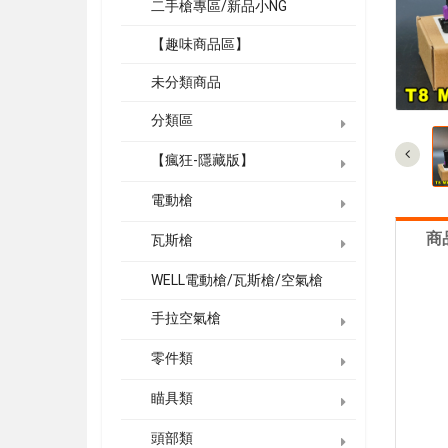
二手槍專區/新品小NG
【趣味商品區】
未分類商品
分類區
【瘋狂-隱藏版】
電動槍
商
瓦斯槍
WELL電動槍/瓦斯槍/空氣槍
手拉空氣槍
零件類
瞄具類
頭部類