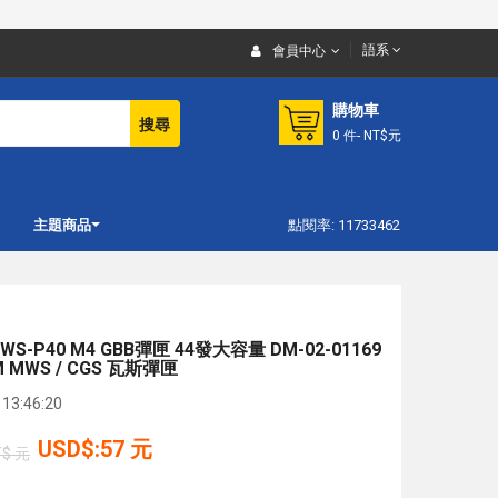
語系
會員中心
購物車
搜尋
0
件
- NT$元
主題商品
點閱率: 11733462
S-P40 M4 GBB彈匣 44發大容量 DM-02-01169
 MWS / CGS 瓦斯彈匣
13:46:20
USD$:57 元
T$ 元