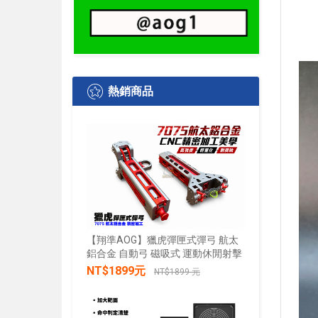
熱銷商品
【翔準AOG】獵虎彈匣式彈弓 航太
鋁合金 自動弓 磁吸式 運動休閒射擊
【翔準AO
水+發光 
NT$1899元
NT$1899 元
發兒童戲
禮物小朋
加入購物車
NT$28