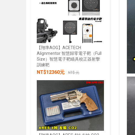
【翔準AOG】ACETECH
Alignmentor 智慧歸零電子靶（Full
Size）智慧電子靶瞄具校正器射擊
【翔準AOG
訓練靶
綠雷射戰術燈
NT$12360元
20mm魚骨
NT$ 元
NT$285
加入購物車