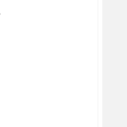
）
）
）