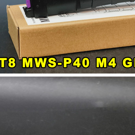
加入購物車
加入購物車
【翔準AOG】G&G CM16-BATTO
CQB 裝飾彈電動槍 M-LOK CGG-
】SKYWOODS RL750G
CM16BAT AEG
 B1AXG 750流明
 USB充電 IP66防水
NT$6200元
NT$ 元
0元
NT$ 元
加入購物車
加入購物車