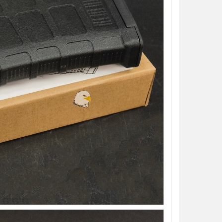
【翔準AOG】S&T M4彈匣 300連
藍/橙/綠/紅 DAMAG38BK AR/M4金
屬彈匣 電動槍彈匣
NT$420元
NT$ 元
加入購物車
【翔準】WoSporT 摺疊導
03 MOLLE掛載 戰術背心
前手機板載體 E0100
NT$350元
NT$ 元
加入購物車