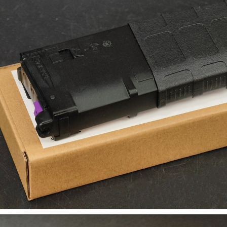
【翔準AOG】SNA Pink Venom GBB
瓦斯手槍 粉紅毒液 特仕版 CNC 日本
】17x17 牛皮靶紙(20
MARUI 系統 含裝飾彈 清脆滑套 送禮
) 射擊靶紙 加厚 厚版3mm
情人節
專用靶紙 BB彈 射擊靶
習靶紙
NT$12800元
NT$ 元
0元
NT$ 元
加入購物車
加入購物車