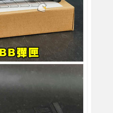
加入購物車
加入購物車
【翔準AOG】S&T UFC M4彈匣 AEG
【翔準AOG】MIT 橡膠12.7
無聲彈匣(盒裝)5入 130連 沙
暴彈 1.14g 100顆罐裝 台
DAMAG36VTA M4/AR15系列 電動
密度實心橡膠訓練用途橡膠
槍匣
NT$150元
NT$ 元
NT$799元
NT$ 元
加入購物車
加入購物車