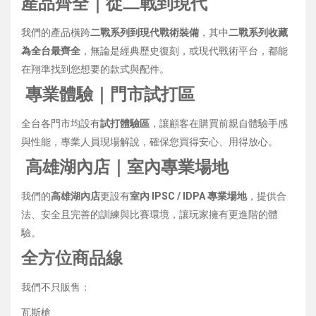
產品齊全｜從二戰到現代
我們的產品橫跨
二戰系列到現代戰術裝備
，其中
二戰系列收藏
為全台最齊全
，無論是經典歷史復刻，或現代戰術平台，都能
在翔準找到您想要的款式與配件。
專業體驗｜門市試打區
全台各門市均設有
試打體驗區
，讓顧客在購買前親自體驗手感
與性能，專業人員現場解說，確保您買得安心、用得放心。
高雄湖內店｜室內專業場地
我們的
高雄湖內店
更設有
室內 IPSC / IDPA 專業場地
，提供合
法、安全且完善的訓練與比賽環境，讓玩家擁有更進階的體
驗。
全方位商品線
我們不只販售：
瓦斯槍