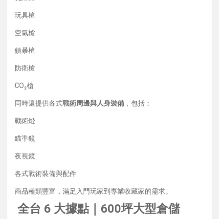
玩具槍
空氣槍
鎮暴槍
防衛槍
CO₂槍
同時還提供各式
戰術周邊與人身裝備
，包括：
戰術燈
瞄準鏡
夜視鏡
各式戰術裝備與配件
商品種類豐富，滿足入門玩家到專業收藏家的需求。
全台 6 大據點｜600坪大型倉儲