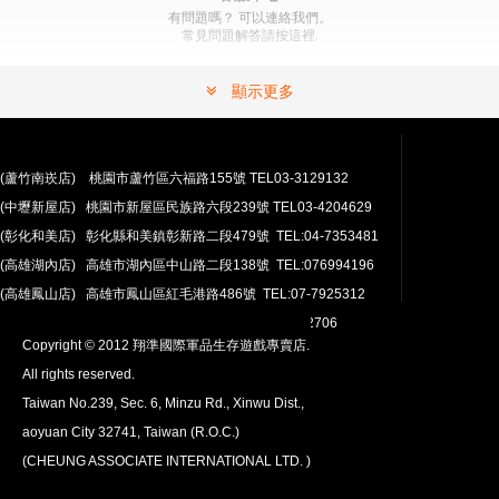
有問題嗎？ 可以連絡我們。
常見問題解答請按這裡.
顯示更多
(蘆竹南崁店) 桃園市蘆竹區六福路155號 TEL03-3129132
(中壢新屋店) 桃園市新屋區民族路六段239號 TEL03-4204629
安心購買
(彰化和美店) 彰化縣和美鎮彰新路二段479號 TEL:04-7353481
100％付款保護。 簡單
退貨政策
(高雄湖內店) 高雄市湖內區中山路二段138號 TEL:076994196
(高雄鳳山店) 高雄市鳳山區紅毛港路486號 TEL:07-7925312
翔準網路部門:TEL 03-4202763 03-4202706
Copyright © 2012 翔準國際軍品生存遊戲專賣店.
All rights reserved.
Taiwan No.239, Sec. 6, Minzu Rd., Xinwu Dist.,
aoyuan City 32741, Taiwan (R.O.C.)
全球配送
(CHEUNG ASSOCIATE INTERNATIONAL LTD. )
我們將運送至全球
超過200個國家/地區。