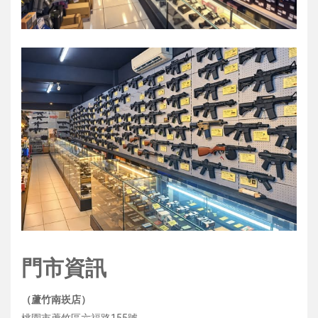
門市資訊
（蘆竹南崁店）