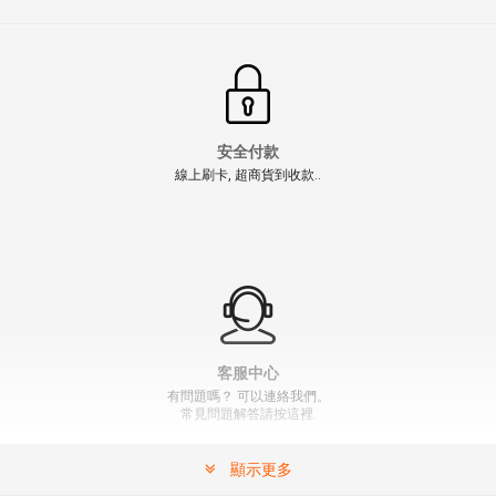
安全付款
線上刷卡, 超商貨到收款..
【翔準AOG】S&A 浪人腰帶 高品質 RONIN風格 戰術雙
層腰帶(黑/沙/國軍)SNA6AC-9不鬆垮眼鏡蛇扣腰帶鋁合
金皮帶多功能
NT$990元
NT$ 元
" >
加入購物車
加入購物車
客服中心
有問題嗎？ 可以連絡我們。
常見問題解答請按這裡.
顯示更多