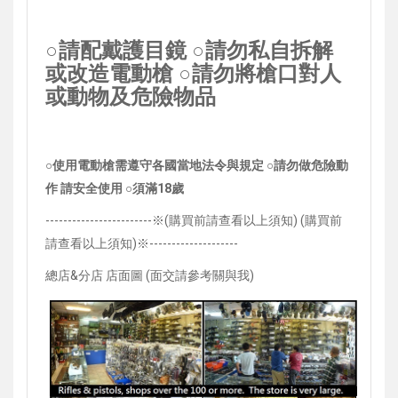
○請配戴護目鏡
○請勿私自拆解
或改造電動槍
○請勿將槍口對人
或動物及危險物品
○使用電動槍需遵守各國當地法令與規定
○請勿做危險動
作 請安全使用
○須滿18歲
------------------------
※(購買前請查看以上須知) (購買前
請查看以上須知)※--------------------
總店&分店 店面圖
(面交請參考關與我)