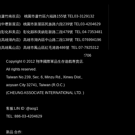
(蘆竹南崁店) 桃園市蘆竹區六福路155號 TEL03-3129132
(中壢新屋店) 桃園市新屋區民族路六段239號 TEL03-4204629
安心購買
(彰化和美店) 彰化縣和美鎮彰新路二段479號 TEL:04-7353481
100％付款保護。 簡單
退貨政策
(高雄湖內店) 高雄市湖內區中山路二段138號 TEL:076994196
(高雄鳳山店) 高雄市鳳山區紅毛港路486號 TEL:07-7925312
翔準網路部門:TEL 03-4202763 03-4202706
Copyright © 2012 翔準國際軍品生存遊戲專賣店.
All rights reserved.
Taiwan No.239, Sec. 6, Minzu Rd., Xinwu Dist.,
aoyuan City 32741, Taiwan (R.O.C.)
全球配送
(CHEUNG ASSOCIATE INTERNATIONAL LTD. )
我們將運送至全球
超過200個國家/地區。
客服:LIN ID :@aog1
TEL: 886-03-4204629
新品 合作: