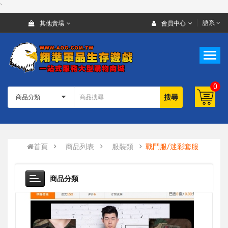
`
語系
其他賣場
會員中心
0
搜尋
首頁
商品列表
服裝類
戰鬥服/迷彩套服
商品分類