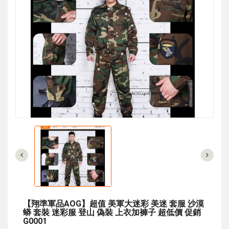
【翔準軍品AOG】超值 美軍大迷彩 美迷 套服 沙漠
蟒 套裝 迷彩服 登山 偽裝 上衣加褲子 超低價 促銷
G0001