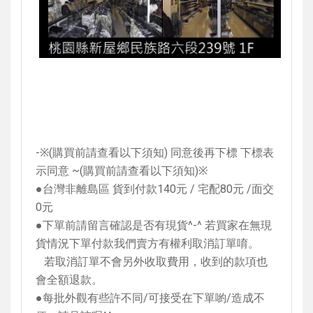
-
※
(
購買前請查看以下須知
)
同意後再下標 下標表
示同意
~(
購買前請查看以下須知
)
※
●台灣非離島區 貨到付款
140
元
/
宅配
80
元
/
面交
0
元
●下單前請留言確認是否有現貨
^-^
若買家在無現
貨情況下單付款我們賣方有權利取消訂單唷。
若取消訂單不會另外收取費用，收到的款項也
會全額退款。
●每批外觀有些許不同
/
可接受在下單喲
/
造成不