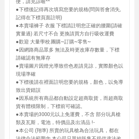
便，請見諒喔
^^
●下標後記得再次填寫您要的規格
(
問與答會消失
,
記得在下標頁面註明
)
●本賣場褲子 衣服 下標請註明您正確的腰圍
(
請確
實量過
)
若尺寸不合 更換請買方自行吸收運費
●歡迎 大量學校
.
團購
~
訂購
~
零售
~
●因網路商品眾多 無法及時更改庫存數量，下標
請確認有無庫存
●賣場圖片因燈光導致些色差請見諒，實際顏色以
現場準確
●下標後請在裡面註明您要的規格，顏色，以免導
致出貨錯誤
●因系統所有商品都自動設定超商取貨，而超商取
貨有體積限制，下標前可確認。
●本賣場的
3000
元以上免運費，不含 部分玩具槍
類及瓦斯，電池，特價品及出清品
!-
●本公司
(
翔準
)
所賣的玩具槍為合法玩具，都在
法律合法範圍內 本公司只單純販售不提供違法改