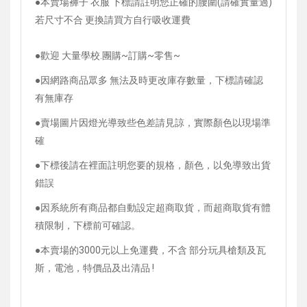
●本賣場褲子 衣服 下標請註明您正確的腰圍(請確實量過)
若尺寸不合 更換請買方自行吸收運費
●歡迎 大量學校.團購~訂購~零售~
●因網路商品眾多 無法及時更改庫存數量，
下標請確認
有無庫存
●賣場圖片因燈光導致些色差請見諒，實際顏色以現場準
確
●下標後請在裡面註明您要的規格，顏色，以免導致出貨
錯誤
●因系統所有商品都自動設定超商取貨，而超商取貨有體
積限制，下標前可確認。
●
本賣場的3000元以上免運費，不含 部分玩具槍類及瓦
斯，電池，特價品及出清品 !