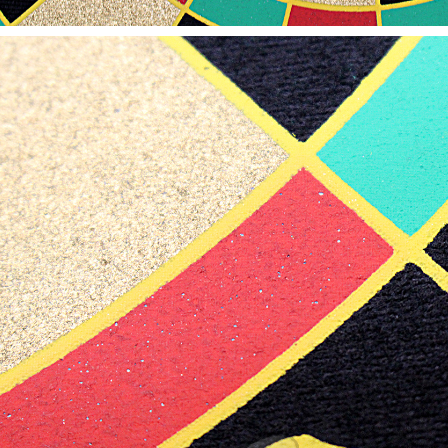
【翔準AOG】SNA Pink Venom GBB
瓦斯手槍 粉紅毒液 特仕版 CNC 日本
】17x17 牛皮靶紙(20
MARUI 系統 含裝飾彈 清脆滑套 送禮
) 射擊靶紙 加厚 厚版3mm
情人節
專用靶紙 BB彈 射擊靶
習靶紙
NT$12800元
NT$ 元
0元
NT$ 元
加入購物車
加入購物車