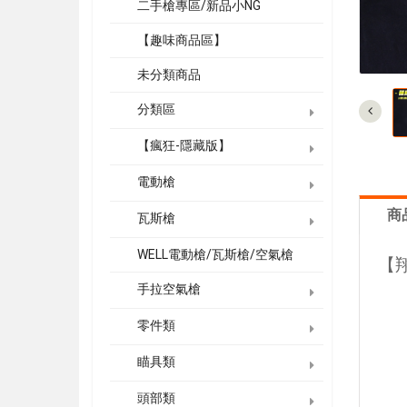
二手槍專區/新品小NG
【趣味商品區】
未分類商品
分類區
【瘋狂-隱藏版】
電動槍
商
瓦斯槍
WELL電動槍/瓦斯槍/空氣槍
【翔
手拉空氣槍
零件類
瞄具類
頭部類