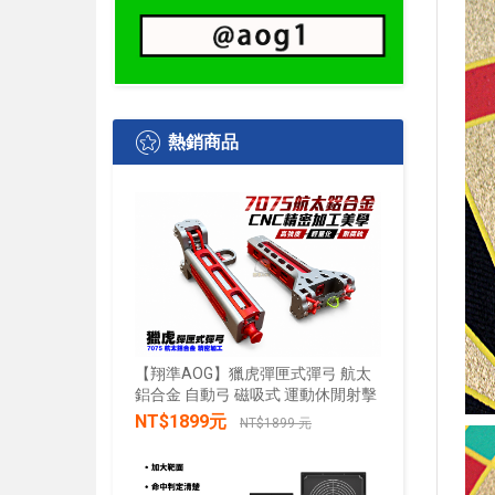
熱銷商品
【翔準AOG】獵虎彈匣式彈弓 航太
鋁合金 自動弓 磁吸式 運動休閒射擊
【翔準AO
水+發光 
NT$1899元
NT$1899 元
發兒童戲
禮物小朋
加入購物車
NT$28