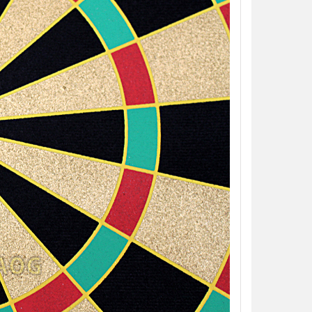
加入購物車
加入購物車
【翔準AOG】S&T UFC M4彈匣 AEG
【翔準AOG】MIT 橡膠12.7
無聲彈匣(盒裝)5入 130連 沙
暴彈 1.14g 100顆罐裝 台
DAMAG36VTA M4/AR15系列 電動
密度實心橡膠訓練用途橡膠
槍匣
NT$150元
NT$ 元
NT$799元
NT$ 元
加入購物車
加入購物車