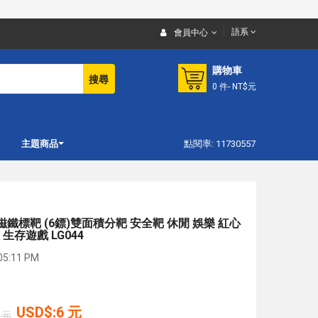
語系
會員中心
購物車
搜尋
0
件
- NT$元
主題商品
點閱率: 11730557
鐵標靶 (6鏢)雙面積分靶 安全靶 休閒 娛樂 紅心
生存遊戲 LG044
5:11 PM
USD$:6 元
 元