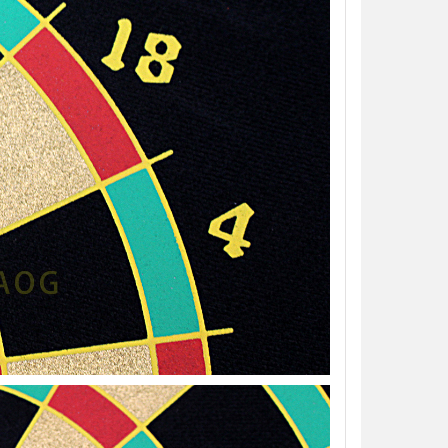
【翔準AOG】S&T M249 PARA 運動
【翔準AOG】MIT 橡膠17
版 AEG 黑 M4 彈匣款 電動機槍 伸縮
彈 3g 100顆罐裝 台灣製造
托傘兵輕量化機槍尼龍
心橡膠訓練用途橡膠防護彈
NT$5850元
NT$230元
NT$ 元
NT$ 元