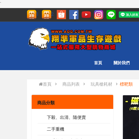
`
1
2
首頁
關於我們
首頁
商品列表
玩具槍耗材
標靶類
商品分類
下殺、出清、隨便賣
二手重機