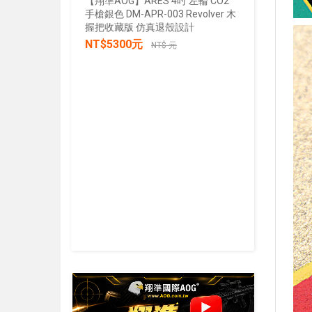
【翔準AOG】ARES 4吋 左輪 CO2
手槍銀色 DM-APR-003 Revolver 木
【翔準AOG
握把收藏版 仿真退殼設計
張/100張
NT$5300元
生存遊戲 
NT$ 元
IPSC 練
NT$30
加入購物車