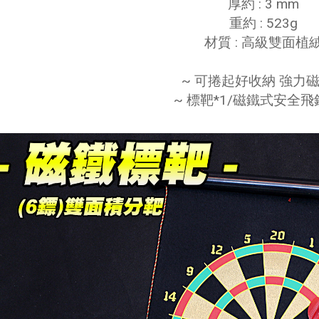
厚約 : 3 mm
重約 : 523g
材質 : 高級雙面植
~ 可捲起好收納 強力磁
~ 標靶*1/磁鐵式安全飛鏢