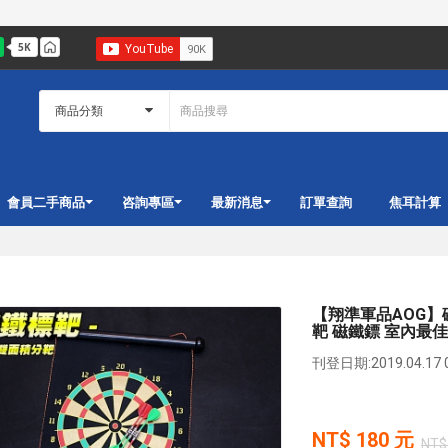
會員二手商品
咨詢專區
最新消息
訂單查詢
焦耳計算
【翔準軍品AOG】磁
靶 磁鐵鏢 室內最佳 
刊登日期:2019.04.17 0
NT$
180
元
NT$