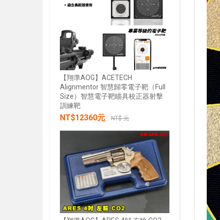
【翔準AOG】ACETECH
Alignmentor 智慧歸零電子靶（Full
Size）智慧電子靶瞄具校正器射擊
【翔準AOG
訓練靶
綠雷射戰術燈
NT$12360元
20mm魚骨
NT$ 元
NT$285
加入購物車