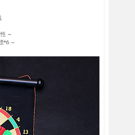
絨
性 ~
*6 ~