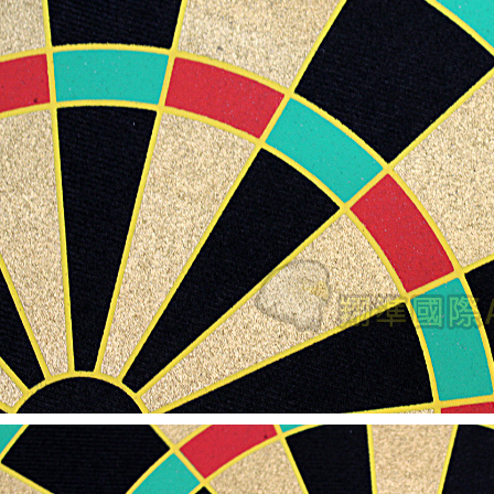
【翔準AOG】新品免運Umarex/VFC
G】冰鼠電動脈衝水槍 噴
HK33 GBBR 瓦斯長槍 D-VF2-LHK33
G50DD 發光款電動水槍 連
GBB 增強後作力HK53
水夏日玩具水戰神器水仗
友
NT$14800元
NT$ 元
0元
NT$ 元