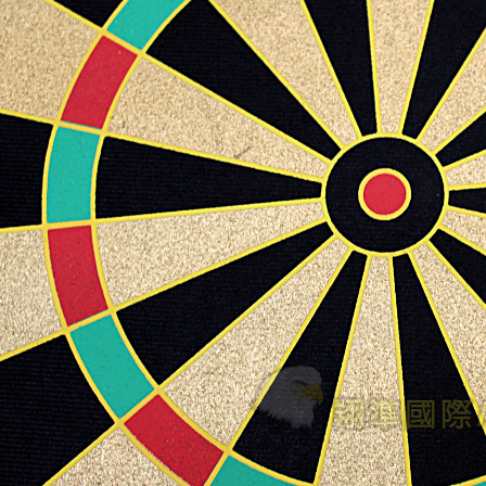
加入購物車
加入購物車
【翔準AOG】G&G CM16-BATTO
CQB 裝飾彈電動槍 M-LOK CGG-
】SKYWOODS RL750G
CM16BAT AEG
 B1AXG 750流明
 USB充電 IP66防水
NT$6200元
NT$ 元
0元
NT$ 元
加入購物車
加入購物車