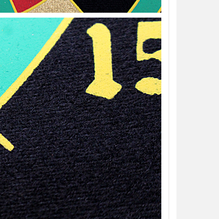
【翔準AOG】S&T M4彈匣 300連
藍/橙/綠/紅 DAMAG38BK AR/M4金
屬彈匣 電動槍彈匣
NT$420元
NT$ 元
加入購物車
【翔準】WoSporT 摺疊導
03 MOLLE掛載 戰術背心
前手機板載體 E0100
NT$350元
NT$ 元
加入購物車