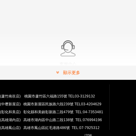
客服中心
有問題嗎？ 可以連絡我們。
顯示更多
常見問題解答請按這裡.
(蘆竹南崁店) 桃園市蘆竹區六福路155號 TEL03-3129132
(中壢新屋店) 桃園市新屋區民族路六段239號 TEL03-4204629
(彰化和美店) 彰化縣和美鎮彰新路二段479號 TEL:04-7353481
(高雄湖內店) 高雄市湖內區中山路二段138號 TEL:076994196
(高雄鳳山店) 高雄市鳳山區紅毛港路486號 TEL:07-7925312
翔準網路部門:TEL 03-4202763 03-4202706