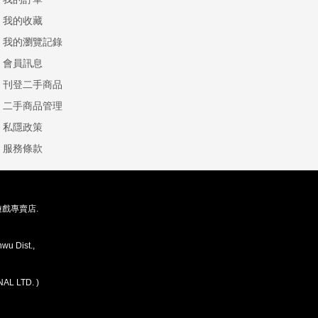
我的收藏
我的瀏覽記錄
會員訊息
刊登二手商品
二手商品管理
私隱政策
服務條款
存遊戲專賣店.
wu Dist.,
AL LTD. )