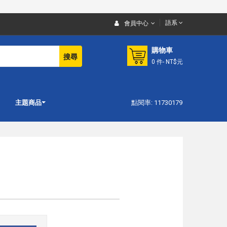
語系
會員中心
購物車
搜尋
0
件
- NT$元
主題商品
點閱率: 11730179