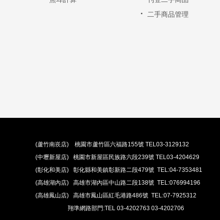
二手商品管理
(蘆竹南崁店) 桃園市蘆竹區六福路155號 TEL03-3129132
(中壢新屋店) 桃園市新屋區民族路六段239號 TEL03-4204629
(彰化和美店) 彰化縣和美鎮彰新路二段479號 TEL:04-7353481
(高雄湖內店) 高雄市湖內區中山路二段138號 TEL:076994196
(高雄鳳山店) 高雄市鳳山區紅毛港路486號 TEL:07-7925312
翔準網路部門:TEL 03-4202763 03-4202706