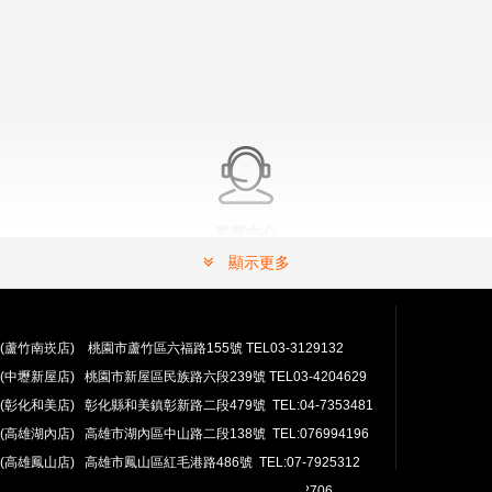
客服中心
有問題嗎？ 可以連絡我們。
顯示更多
常見問題解答請按這裡.
(蘆竹南崁店) 桃園市蘆竹區六福路155號 TEL03-3129132
(中壢新屋店) 桃園市新屋區民族路六段239號 TEL03-4204629
(彰化和美店) 彰化縣和美鎮彰新路二段479號 TEL:04-7353481
(高雄湖內店) 高雄市湖內區中山路二段138號 TEL:076994196
(高雄鳳山店) 高雄市鳳山區紅毛港路486號 TEL:07-7925312
翔準網路部門:TEL 03-4202763 03-4202706