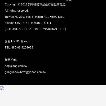
Copyright © 2012 翔準國際軍品生存遊戲專賣店.
安心購買
All rights reserved.
100％付款保護。 簡單
退貨政策
Taiwan No.239, Sec. 6, Minzu Rd., Xinwu Dist.,
aoyuan City 32741, Taiwan (R.O.C.)
(CHEUNG ASSOCIATE INTERNATIONAL LTD. )
客服:LIN ID :@aog1
TEL: 886-03-4204629
新品 合作:
aog@aog.com.tw
全球配送
gungunbowbow@yahoo.com.tw
我們將運送至全球
超過200個國家/地區。