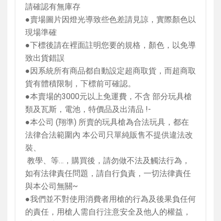
請確認有無庫存
●賣場圖片因燈光導致些色差請見諒，實際顏色以
現場準確
●下標後請在裡面註明您要的規格，顏色，以免導
致出貨錯誤
●因系統所有商品都自動設定超商取貨，而超商取
貨有體積限制，下標前可確認。
●本賣場的
3000
元以上免運費，不含 部分玩具槍
類及瓦斯，電池，特價品及出清品
!-
●本公司
(
翔準
)
所賣的玩具槍為合法玩具，都在
法律合法範圍內 本公司只單純販售不提供違法改
裝、
教學、等…，購買後，請勿做不法及觸法行為，
如有法律責任問題，請自行負責，一切法律責任
與本公司無關
~
●我們並不對使用消費者用槍的行為及後果負任何
的責任，用槍人需自行注意安全及他人的權益，