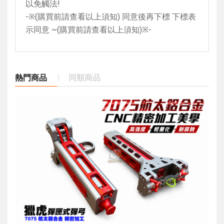
以免觸法
!
-
※
(
購買前請查看以上須知
)
同意後再下標 下標表
示同意
~(
購買前請查看以上須知
)
※
-
熱門商品
同類商品