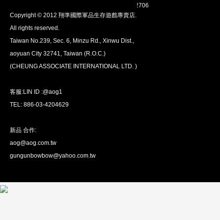
翔準網路部門:TEL 03-4202763 03-4202706
Copyright © 2012 翔準國際軍品生存遊戲專賣店.
All rights reserved.
Taiwan No.239, Sec. 6, Minzu Rd., Xinwu Dist.,
aoyuan City 32741, Taiwan (R.O.C.)
全球配送
(CHEUNG ASSOCIATE INTERNATIONAL LTD. )
我們將運送至全球
超過200個國家/地區。
客服:LIN ID :@aog1
TEL: 886-03-4204629
新品 合作:
aog@aog.com.tw
超值優惠
gungunbowbow@yahoo.com.tw
我們提供最優惠的優惠價格
超過1萬種產品。
關於我們