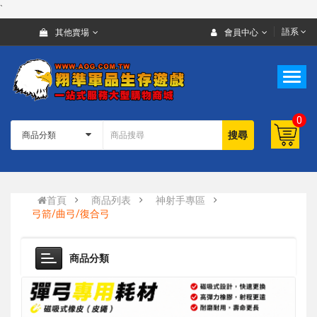
`
語系
其他賣場
會員中心
0
搜尋
首頁
商品列表
神射手專區
弓箭/曲弓/復合弓
商品分類