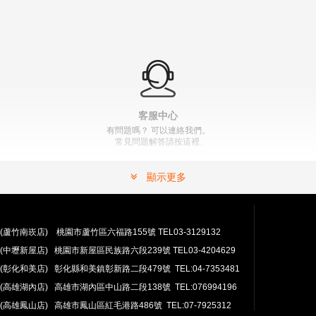
【翔準AOG】獵虎彈匣式彈弓 鋁合金彈匣｜長版／短版
｜7075航太鋁合金 CNC 精密加工
NT$400元
NT$400 元
" >
加入購物車
加入購物車
客服中心
有問題嗎？ 可以連絡我們。
常見問題解答請按這裡.
顯示更多
(蘆竹南崁店) 桃園市蘆竹區六福路155號 TEL03-3129132
(中壢新屋店) 桃園市新屋區民族路六段239號 TEL03-4204629
安心購買
(彰化和美店) 彰化縣和美鎮彰新路二段479號 TEL:04-7353481
100％付款保護。 簡單
退貨政策
(高雄湖內店) 高雄市湖內區中山路二段138號 TEL:076994196
(高雄鳳山店) 高雄市鳳山區紅毛港路486號 TEL:07-7925312