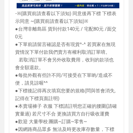
-
※
(
購買前請查看以下須知
)
同意後再下標 下標表
示同意
~(
購買前請查看以下須知
)
※
●台灣非離島區 貨到付款
140
元
/
宅配
80
元
/
面交
0
元
●下單前請留言確認是否有現貨
^-^
若買家在無現
貨情況下單付款我們賣方有權利取消訂單唷。
若取消訂單不會另外收取費用，收到的款項也
會全額退款。
●每批外觀有些許不同
/
可接受在下單喲
/
造成不
便，請見諒喔
^^
●下標後記得再次填寫您要的規格
(
問與答會消失
,
記得在下標頁面註明
)
●本賣場褲子 衣服 下標請註明您正確的腰圍
(
請確
實量過
)
若尺寸不合 更換請買方自行吸收運費
●歡迎 大量學校
.
團購
~
訂購
~
零售
~
●因網路商品眾多 無法及時更改庫存數量，下標