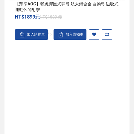
【翔準AOG】獵虎彈匣式彈弓 航太鋁合金 自動弓 磁吸式
運動休閒射擊
NT$1899元
NT$1899 元
" >
加入購物車
加入購物車