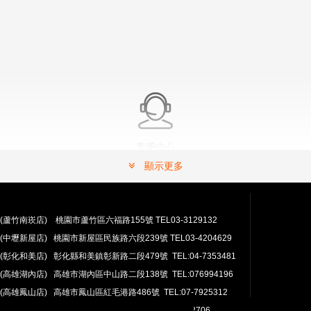
客服中心
有問題嗎？ 可以連絡我們。
顯示更多
常見問題解答請按這裡.
(蘆竹南崁店) 桃園市蘆竹區六福路155號 TEL03-3129132
(中壢新屋店) 桃園市新屋區民族路六段239號 TEL03-4204629
(彰化和美店) 彰化縣和美鎮彰新路二段479號 TEL:04-7353481
(高雄湖內店) 高雄市湖內區中山路二段138號 TEL:076994196
(高雄鳳山店) 高雄市鳳山區紅毛港路486號 TEL:07-7925312
翔準網路部門:TEL 03-4202763 03-4202706