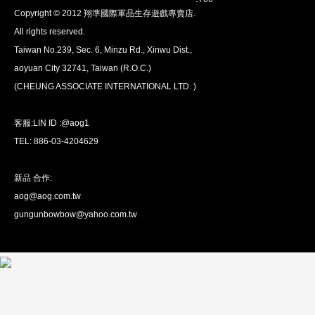
Copyright © 2012 翔準國際軍品生存遊戲專賣店.
安心購買
All rights reserved.
100％付款保護。 簡單
退貨政策
Taiwan No.239, Sec. 6, Minzu Rd., Xinwu Dist.,
aoyuan City 32741, Taiwan (R.O.C.)
(CHEUNG ASSOCIATE INTERNATIONAL LTD. )
客服:LIN ID :@aog1
TEL: 886-03-4204629
新品 合作:
aog@aog.com.tw
全球配送
gungunbowbow@yahoo.com.tw
我們將運送至全球
超過200個國家/地區。