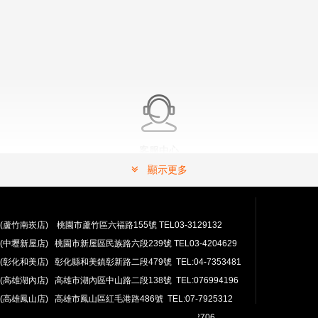
客服中心
有問題嗎？ 可以連絡我們。
顯示更多
常見問題解答請按這裡.
(蘆竹南崁店) 桃園市蘆竹區六福路155號 TEL03-3129132
(中壢新屋店) 桃園市新屋區民族路六段239號 TEL03-4204629
(彰化和美店) 彰化縣和美鎮彰新路二段479號 TEL:04-7353481
(高雄湖內店) 高雄市湖內區中山路二段138號 TEL:076994196
(高雄鳳山店) 高雄市鳳山區紅毛港路486號 TEL:07-7925312
翔準網路部門:TEL 03-4202763 03-4202706