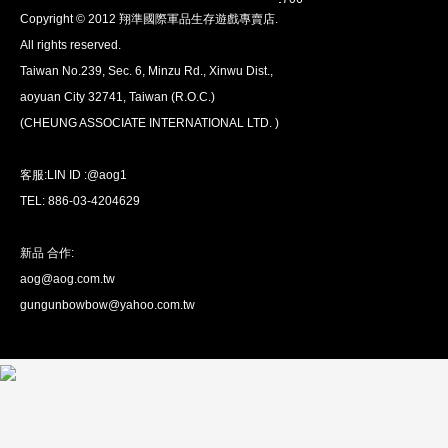
Copyright © 2012 翔準國際軍品生存遊戲專賣店.
安心購買
All rights reserved.
100％付款保護。 簡單
退貨政策
Taiwan No.239, Sec. 6, Minzu Rd., Xinwu Dist.,
aoyuan City 32741, Taiwan (R.O.C.)
(CHEUNG ASSOCIATE INTERNATIONAL LTD. )
客服:LIN ID :@aog1
TEL: 886-03-4204629
新品 合作:
aog@aog.com.tw
全球配送
gungunbowbow@yahoo.com.tw
我們將運送至全球
超過200個國家/地區。