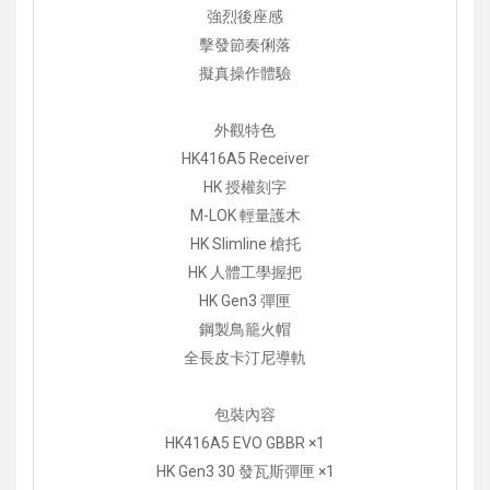
強烈後座感
擊發節奏俐落
擬真操作體驗
外觀特色
HK416A5 Receiver
HK 授權刻字
M-LOK 輕量護木
HK Slimline 槍托
HK 人體工學握把
HK Gen3 彈匣
鋼製鳥籠火帽
全長皮卡汀尼導軌
包裝內容
HK416A5 EVO GBBR ×1
HK Gen3 30 發瓦斯彈匣 ×1