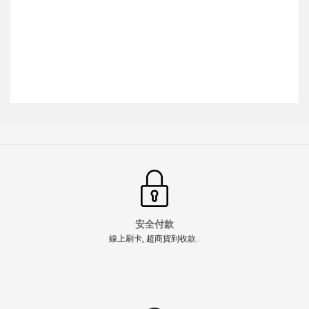
安全付款
線上刷卡, 超商貨到收款..
【翔準AOG】VFC×Umarex H&K GEN3 30發瓦斯彈匣
(黑/沙)VF9-MAG-HKG30-BK01
NT$1500元
NT$ 元