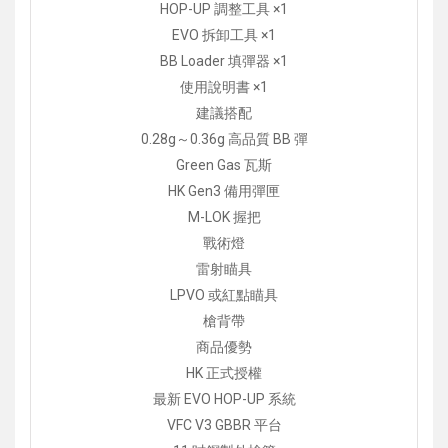
HOP-UP 調整工具 ×1
EVO 拆卸工具 ×1
BB Loader 填彈器 ×1
使用說明書 ×1
建議搭配
0.28g～0.36g 高品質 BB 彈
Green Gas 瓦斯
HK Gen3 備用彈匣
M-LOK 握把
戰術燈
雷射瞄具
LPVO 或紅點瞄具
槍背帶
商品優勢
HK 正式授權
最新 EVO HOP-UP 系統
VFC V3 GBBR 平台