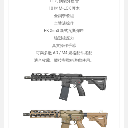
11 吋鋼製外槍管
10 吋 M-LOK 護木
全鋼擊發組
全雙邊操作
HK Gen3 新式瓦斯彈匣
強烈後座力
真實操作手感
可與多數 AR / M4 規格配件搭配
適合收藏、競技與戰術遊戲使用。