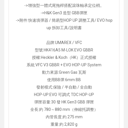
->增強型一體式尾拖桿搭配滾珠軸承定位梢。
->H&K Gen3 造型 GBB彈匣
->附件:快速填彈器 / 簡易型HOP UP 調整工具/ EVO hop
up 拆卸工具/說明書
品牌:UMAREX / VFC
型號:HK416A5 M-LOK EVO GBBR
授權:Heckler & Koch（HK）正式授權
系統:VFC V3 GBBR + EVO HOP-UP System
動力來源:Green Gas 瓦斯
使用BB彈:6mm BB
發射模式:保險 / 半自動 / 全自動
HOP-UP:EVO 可調式 TDC HOP-UP
彈匣容量:30 發 HK Gen3 GBB 彈匣
全長:約 780～880 mm（伸縮托調整）
內管長度:約 275 mm
重量:約 2,820 g