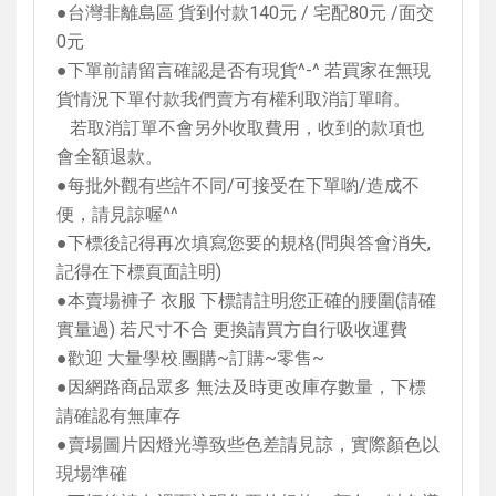
●台灣非離島區 貨到付款
140
元
/
宅配
80
元
/
面交
0
元
●下單前請留言確認是否有現貨
^-^
若買家在無現
貨情況下單付款我們賣方有權利取消訂單唷。
若取消訂單不會另外收取費用，收到的款項也
會全額退款。
●每批外觀有些許不同
/
可接受在下單喲
/
造成不
便，請見諒喔
^^
●下標後記得再次填寫您要的規格
(
問與答會消失
,
記得在下標頁面註明
)
●本賣場褲子 衣服 下標請註明您正確的腰圍
(
請確
實量過
)
若尺寸不合 更換請買方自行吸收運費
●歡迎 大量學校
.
團購
~
訂購
~
零售
~
●因網路商品眾多 無法及時更改庫存數量，下標
請確認有無庫存
●賣場圖片因燈光導致些色差請見諒，實際顏色以
現場準確