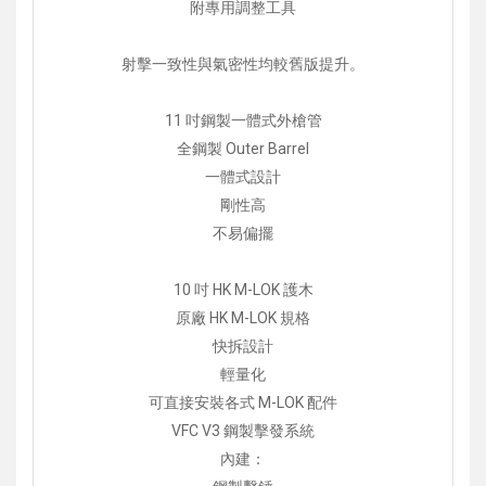
附專用調整工具
射擊一致性與氣密性均較舊版提升。
11 吋鋼製一體式外槍管
全鋼製 Outer Barrel
一體式設計
剛性高
不易偏擺
10 吋 HK M-LOK 護木
原廠 HK M-LOK 規格
快拆設計
輕量化
可直接安裝各式 M-LOK 配件
VFC V3 鋼製擊發系統
內建：