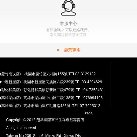
" >
加入購物車
加入購物車
客服中心
有問題嗎？ 可以連絡我們。
常見問題解答請按這裡.
顯示更多
(蘆竹南崁店) 桃園市蘆竹區六福路155號 TEL03-3129132
(中壢新屋店) 桃園市新屋區民族路六段239號 TEL03-4204629
安心購買
(彰化和美店) 彰化縣和美鎮彰新路二段479號 TEL:04-7353481
100％付款保護。 簡單
退貨政策
(高雄湖內店) 高雄市湖內區中山路二段138號 TEL:076994196
(高雄鳳山店) 高雄市鳳山區紅毛港路486號 TEL:07-7925312
翔準網路部門:TEL 03-4202763 03-4202706
Copyright © 2012 翔準國際軍品生存遊戲專賣店.
All rights reserved.
Taiwan No.239, Sec. 6, Minzu Rd., Xinwu Dist.,