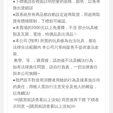
●下標後請在裡面註明您要的規格，顏色，以免導
致出貨錯誤
●因系統所有商品都自動設定超商取貨，而超商取
貨有體積限制，下標前可確認。
●本賣場的
3000
元以上免運費，不含 部分玩具槍
類及瓦斯，電池，特價品及出清品
!-
●本公司
(
翔準
)
所賣的玩具槍為合法玩具，都在
法律合法範圍內 本公司只單純販售不提供違法改
裝、
教學、等…，購買後，請勿做不法及觸法行為，
如有法律責任問題，請自行負責，一切法律責任
與本公司無關
~
●我們並不對使用消費者用槍的行為及後果負任何
的責任，用槍人需自行注意安全及他人的權益，
以免觸法
!
-
※
(
購買前請查看以上須知
)
同意後再下標 下標表
示同意
~(
購買前請查看以上須知
)
※
-