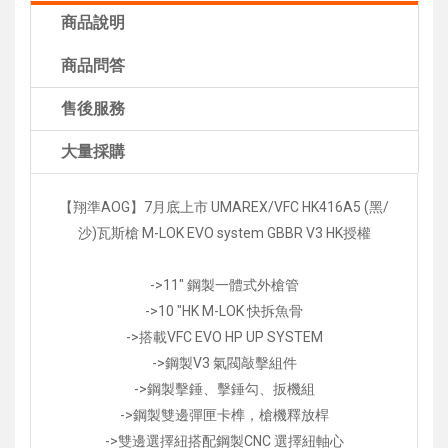
商品說明
商品問答
售後服務
大量採購
【翔準AOG】7月底上市 UMAREX/VFC HK416A5 (黑/
沙)瓦斯槍 M-LOK EVO system GBBR V3 HK授權
->11" 鋼製一體式外槍管
->10 "HK M-LOK 快拆魚骨
->搭載VFC EVO HP UP SYSTEM
->鋼製V3 氣閥敲擊組件
->鋼製擊錘、擊錘勾、扳機組
->鋼製雙邊彈匣卡榫，槍機釋放桿
->雙邊選擇紐搭配鋼製CNC 選擇紐軸心