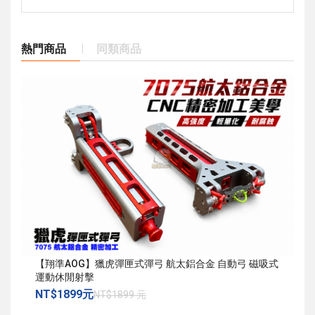
熱門商品
同類商品
【翔準AOG】獵虎彈匣式彈弓 航太鋁合金 自動弓 磁吸式
運動休閒射擊
NT$1899元
NT$1899 元