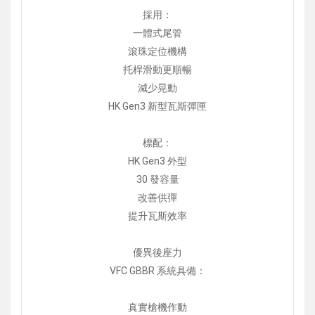
採用：
一體式尾管
滾珠定位機構
托桿滑動更順暢
減少晃動
HK Gen3 新型瓦斯彈匣
標配：
HK Gen3 外型
30 發容量
改善供彈
提升瓦斯效率
優異後座力
VFC GBBR 系統具備：
真實槍機作動