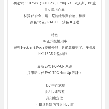
初速:約 110 m/s（360 FPS，0.20g BB）依瓦斯、BB重
量及環境而異
材質:鋁合金、鋼、尼龍纖維聚合物、橡膠
顏色:黑色 / RAL8000 沙色 #任選
特色
HK 正式授權刻字
完整 Heckler & Koch 授權外觀，具備真槍刻字、序號及
HK416A5 外型細節。
最新 EVO HOP-UP 系統
採用新世代 EVO TDC Hop-Up 設計：
TDC 垂直施壓
後方快速調整
具刻度定位
可快速拆卸內管與 Hop 膠