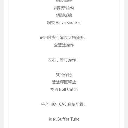
鋼製擊錘
鋼製擊錘勾
鋼製扳機
鋼製 Valve Knocker
耐用性與可靠度大幅提升。
全雙邊操作
左右手皆可操作：
雙邊保險
雙邊彈匣釋放
雙邊 Bolt Catch
符合 HK416A5 真槍配置。
強化 Buffer Tube