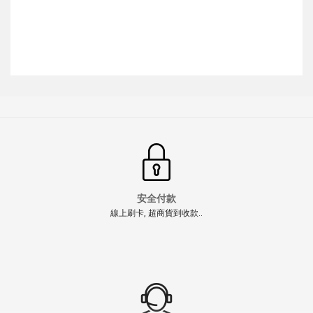
安全付款
線上刷卡, 超商貨到收款..
【少量現貨】【翔準AOG】 電鑽夾頭造型 步槍防火帽手
槍抑制器 -14MM 仿真齒輪紋路工業風格設計
NT$300元
NT$ 元
" >
加入購物車
加入購物車