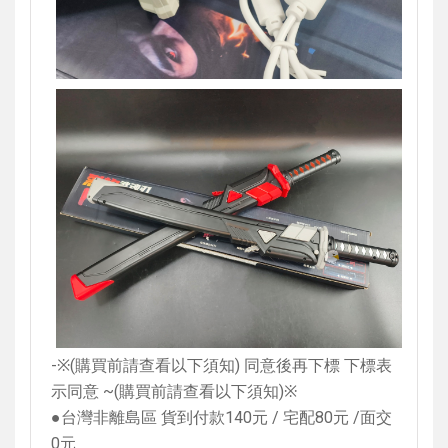
-
※
(
購買前請查看以下須知
)
同意後再下標 下標表
示同意
~(
購買前請查看以下須知
)
※
●台灣非離島區 貨到付款
140
元
/
宅配
80
元
/
面交
0
元