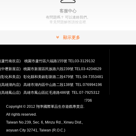
客服中心
有問題嗎？ 可以連絡我們。
常見問題解答請按這裡.
顯示更多
(蘆竹南崁店) 桃園市蘆竹區六福路155號 TEL03-3129132
(中壢新屋店) 桃園市新屋區民族路六段239號 TEL03-4204629
安心購買
(彰化和美店) 彰化縣和美鎮彰新路二段479號 TEL:04-7353481
100％付款保護。 簡單
退貨政策
(高雄湖內店) 高雄市湖內區中山路二段138號 TEL:076994196
(高雄鳳山店) 高雄市鳳山區紅毛港路486號 TEL:07-7925312
翔準網路部門:TEL 03-4202763 03-4202706
Copyright © 2012 翔準國際軍品生存遊戲專賣店.
All rights reserved.
Taiwan No.239, Sec. 6, Minzu Rd., Xinwu Dist.,
aoyuan City 32741, Taiwan (R.O.C.)
全球配送