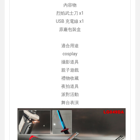
內容物
烈焰武士刀 x1
USB 充電線 x1
原廠包裝盒
適合用途
cosplay
攝影道具
親子遊戲
禮物收藏
夜拍道具
派對活動
舞台表演