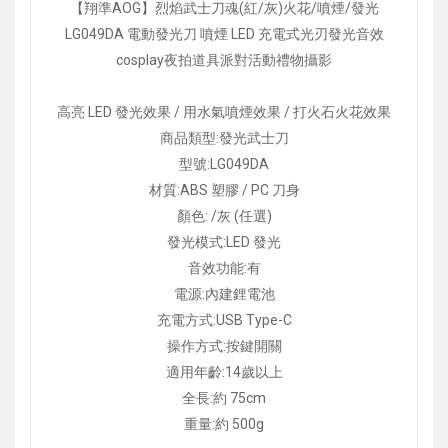
【翔準AOG】烈焰武士刀魂(紅/灰)火花/噴煙/發光
LG049DA 電動發光刀 噴煙 LED 充電式光刃發光音效
cosplay夜拍道具派對活動禮物攝影
高亮 LED 發光效果 / 用水氣噴煙效果 / 打火石火花效果
商品類型:發光武士刀
型號:LG049DA
材質:ABS 塑膠 / PC 刀身
顏色: /灰 (任選)
發光模式:LED 發光
音效功能:有
電源:內建鋰電池
充電方式:USB Type-C
操作方式:按鍵開關
適用年齡:14歲以上
全長:約 75cm
重量:約 500g