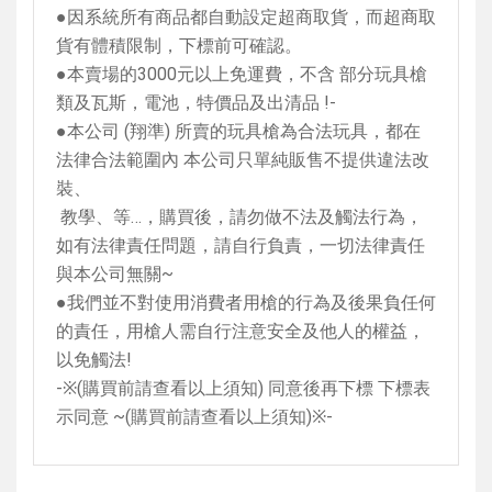
●因系統所有商品都自動設定超商取貨，而超商取
貨有體積限制，下標前可確認。
●本賣場的
3000
元以上免運費，不含 部分玩具槍
類及瓦斯，電池，特價品及出清品
!-
●本公司
(
翔準
)
所賣的玩具槍為合法玩具，都在
法律合法範圍內 本公司只單純販售不提供違法改
裝、
教學、等…，購買後，請勿做不法及觸法行為，
如有法律責任問題，請自行負責，一切法律責任
與本公司無關
~
●我們並不對使用消費者用槍的行為及後果負任何
的責任，用槍人需自行注意安全及他人的權益，
以免觸法
!
-
※
(
購買前請查看以上須知
)
同意後再下標 下標表
示同意
~(
購買前請查看以上須知
)
※
-