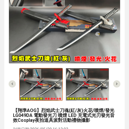
【翔準AOG】烈焰武士刀魂(紅/灰)火花/噴煙/發光
LG049DA 電動發光刀 噴煙 LED 充電式光刃發光音
效cosplay夜拍道具派對活動禮物攝影