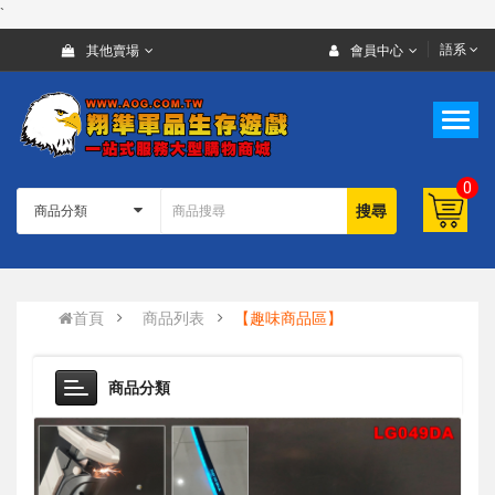
`
語系
其他賣場
會員中心
0
搜尋
首頁
商品列表
【趣味商品區】
商品分類