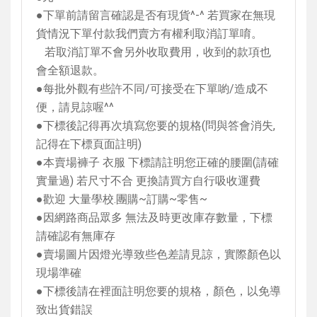
●下單前請留言確認是否有現貨
^-^
若買家在無現
貨情況下單付款我們賣方有權利取消訂單唷。
若取消訂單不會另外收取費用，收到的款項也
會全額退款。
●每批外觀有些許不同
/
可接受在下單喲
/
造成不
便，請見諒喔
^^
●下標後記得再次填寫您要的規格
(
問與答會消失
,
記得在下標頁面註明
)
●本賣場褲子 衣服 下標請註明您正確的腰圍
(
請確
實量過
)
若尺寸不合 更換請買方自行吸收運費
●歡迎 大量學校
.
團購
~
訂購
~
零售
~
●因網路商品眾多 無法及時更改庫存數量，下標
請確認有無庫存
●賣場圖片因燈光導致些色差請見諒，實際顏色以
現場準確
●下標後請在裡面註明您要的規格，顏色，以免導
致出貨錯誤