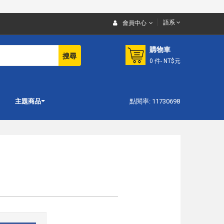
語系
會員中心
購物車
搜尋
0
件
- NT$元
主題商品
點閱率: 11730698