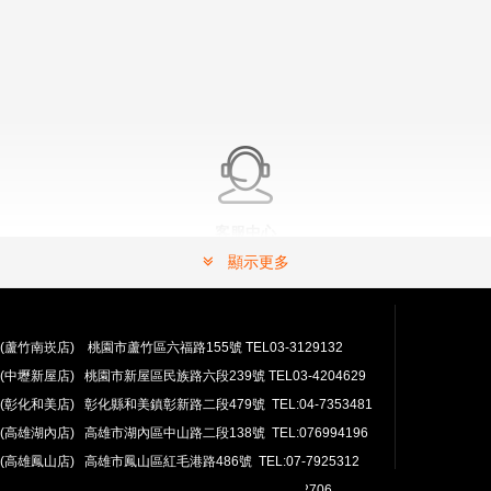
客服中心
有問題嗎？ 可以連絡我們。
顯示更多
常見問題解答請按這裡.
(蘆竹南崁店) 桃園市蘆竹區六福路155號 TEL03-3129132
(中壢新屋店) 桃園市新屋區民族路六段239號 TEL03-4204629
(彰化和美店) 彰化縣和美鎮彰新路二段479號 TEL:04-7353481
(高雄湖內店) 高雄市湖內區中山路二段138號 TEL:076994196
(高雄鳳山店) 高雄市鳳山區紅毛港路486號 TEL:07-7925312
翔準網路部門:TEL 03-4202763 03-4202706