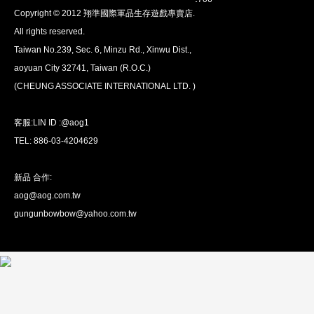
Copyright © 2012 翔準國際軍品生存遊戲專賣店.
安心購買
All rights reserved.
100％付款保護。 簡單
退貨政策
Taiwan No.239, Sec. 6, Minzu Rd., Xinwu Dist.,
aoyuan City 32741, Taiwan (R.O.C.)
(CHEUNG ASSOCIATE INTERNATIONAL LTD. )
客服:LIN ID :@aog1
TEL: 886-03-4204629
新品 合作:
aog@aog.com.tw
全球配送
gungunbowbow@yahoo.com.tw
我們將運送至全球
超過200個國家/地區。