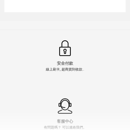
安全付款
線上刷卡, 超商貨到收款..
【翔準AOG】LIHYNG 利盈 生物分解環保 BB彈
0.20g~0.43g 1000發 6mm 白色台灣製BB彈、Airsoft
BB 高精度一公斤裝
NT$350元
NT$ 元
" >
加入購物車
加入購物車
客服中心
有問題嗎？ 可以連絡我們。