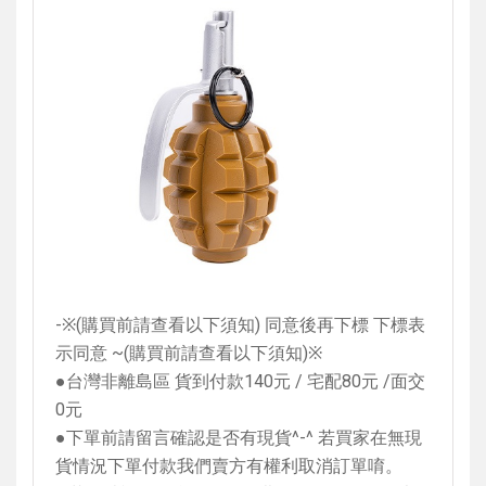
-
※
(
購買前請查看以下須知
)
同意後再下標 下標表
示同意
~(
購買前請查看以下須知
)
※
●台灣非離島區 貨到付款
140
元
/
宅配
80
元
/
面交
0
元
●下單前請留言確認是否有現貨
^-^
若買家在無現
貨情況下單付款我們賣方有權利取消訂單唷。