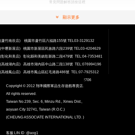
常見問題解答請按這裡.
顯示更多
(蘆竹南崁店) 桃園市蘆竹區六福路155號 TEL03-3129132
(中壢新屋店) 桃園市新屋區民族路六段239號 TEL03-4204629
安心購買
(彰化和美店) 彰化縣和美鎮彰新路二段479號 TEL:04-7353481
100％付款保護。 簡單
退貨政策
(高雄湖內店) 高雄市湖內區中山路二段138號 TEL:076994196
(高雄鳳山店) 高雄市鳳山區紅毛港路486號 TEL:07-7925312
翔準網路部門:TEL 03-4202763 03-4202706
Copyright © 2012 翔準國際軍品生存遊戲專賣店.
All rights reserved.
Taiwan No.239, Sec. 6, Minzu Rd., Xinwu Dist.,
aoyuan City 32741, Taiwan (R.O.C.)
全球配送
(CHEUNG ASSOCIATE INTERNATIONAL LTD. )
我們將運送至全球
超過200個國家/地區。
客服:LIN ID :@aog1