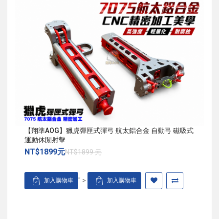
【翔準AOG】獵虎彈匣式彈弓 航太鋁合金 自動弓 磁吸式
運動休閒射擊
NT$1899元
NT$1899 元
" >
加入購物車
加入購物車