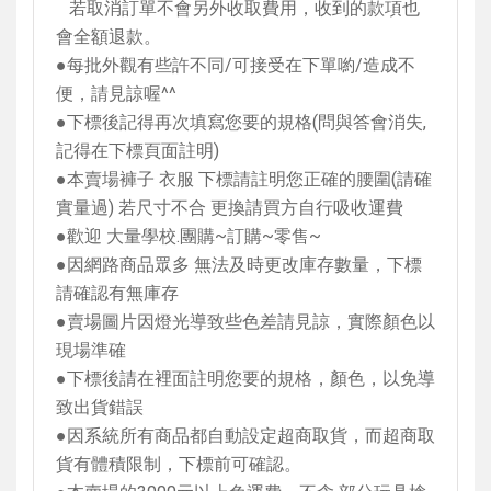
若取消訂單不會另外收取費用，收到的款項也
會全額退款。
●每批外觀有些許不同
/
可接受在下單喲
/
造成不
便，請見諒喔
^^
●下標後記得再次填寫您要的規格
(
問與答會消失
,
記得在下標頁面註明
)
●本賣場褲子 衣服 下標請註明您正確的腰圍
(
請確
實量過
)
若尺寸不合 更換請買方自行吸收運費
●歡迎 大量學校
.
團購
~
訂購
~
零售
~
●因網路商品眾多 無法及時更改庫存數量，下標
請確認有無庫存
●賣場圖片因燈光導致些色差請見諒，實際顏色以
現場準確
●下標後請在裡面註明您要的規格，顏色，以免導
致出貨錯誤
●因系統所有商品都自動設定超商取貨，而超商取
貨有體積限制，下標前可確認。