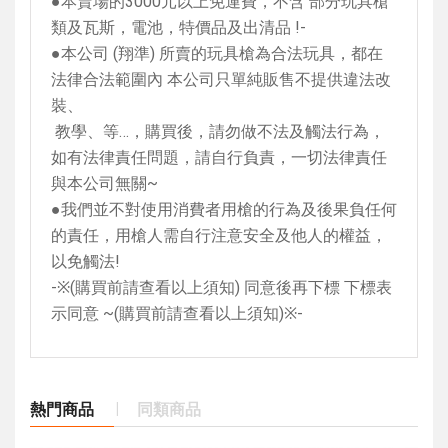
●本賣場的
3000
元以上免運費，不含 部分玩具槍
類及瓦斯，電池，特價品及出清品
!-
●本公司
(
翔準
)
所賣的玩具槍為合法玩具，都在
法律合法範圍內 本公司只單純販售不提供違法改
裝、
教學、等…，購買後，請勿做不法及觸法行為，
如有法律責任問題，請自行負責，一切法律責任
與本公司無關
~
●我們並不對使用消費者用槍的行為及後果負任何
的責任，用槍人需自行注意安全及他人的權益，
以免觸法
!
-
※
(
購買前請查看以上須知
)
同意後再下標 下標表
示同意
~(
購買前請查看以上須知
)
※
-
熱門商品
同類商品