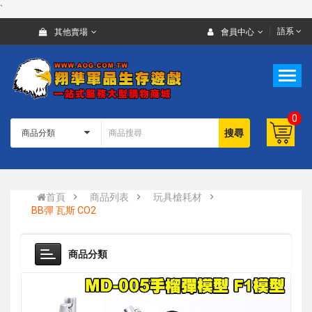
`
語系
其他賣場
會員中心
0
搜尋
首頁
商品列表
玩具槍耗材
BB彈 瓦斯 CO2
商品分類