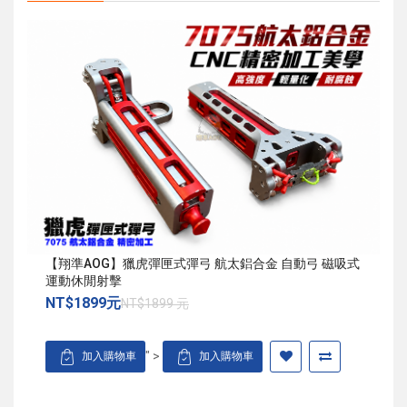
【翔準AOG】獵虎彈匣式彈弓 航太鋁合金 自動弓 磁吸式
運動休閒射擊
NT$1899元
NT$1899 元
" >
加入購物車
加入購物車