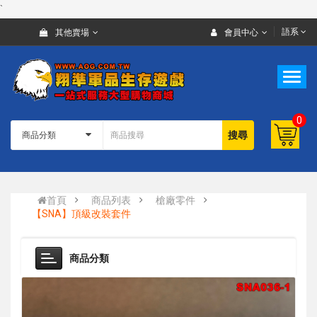
`
語系
其他賣場
會員中心
0
搜尋
首頁
商品列表
槍廠零件
【SNA】頂級改裝套件
商品分類