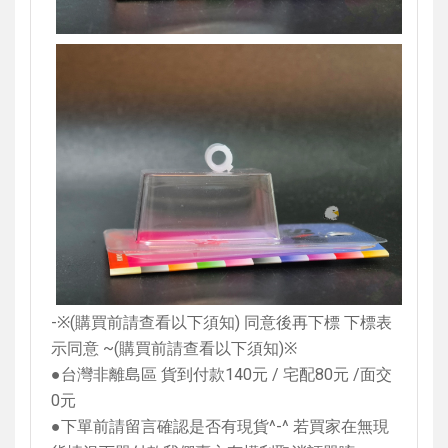
-
※
(
購買前請查看以下須知
)
同意後再下標 下標表
示同意
~(
購買前請查看以下須知
)
※
●台灣非離島區 貨到付款
140
元
/
宅配
80
元
/
面交
0
元
●下單前請留言確認是否有現貨
^-^
若買家在無現