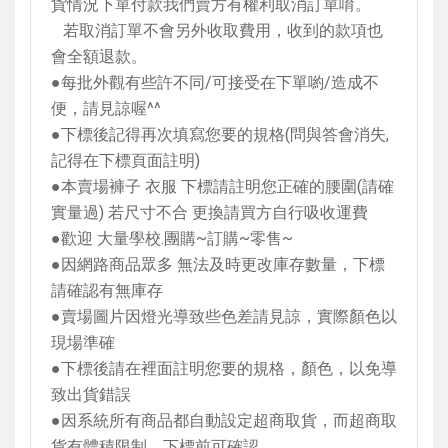
貨情況下單付款我們賣方有權利取消訂單唷。
若取消訂單不會另外收取費用，收到的款項也
會全額退款。
●每批外觀有些許不同
/
可接受在下單喲
/
造成不
便，請見諒喔
^^
●下標後記得再次填寫您要的規格
(
問與答會消失
,
記得在下標頁面註明
)
●本賣場褲子 衣服 下標請註明您正確的腰圍
(
請確
實量過
)
若尺寸不合 更換請買方自行吸收運費
●歡迎 大量學校
.
團購
~
訂購
~
零售
~
●因網路商品眾多 無法及時更改庫存數量，下標
請確認有無庫存
●賣場圖片因燈光導致些色差請見諒，實際顏色以
現場準確
●下標後請在裡面註明您要的規格，顏色，以免導
致出貨錯誤
●因系統所有商品都自動設定超商取貨，而超商取
貨有體積限制，下標前可確認。