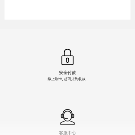
安全付款
線上刷卡, 超商貨到收款..
【翔準AOG】SNA 零阻力 WE GLOCK 改裝套件
8MM/9MM 零阻力 G17 G19 G18 G23 日本製造滾珠軸承
NT$200元
NT$ 元
" >
加入購物車
加入購物車
客服中心