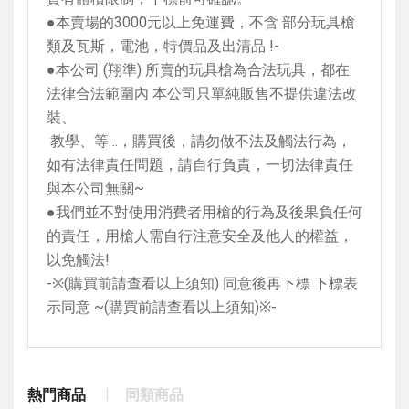
●本賣場的
3000
元以上免運費，不含 部分玩具槍
類及瓦斯，電池，特價品及出清品
!-
●本公司
(
翔準
)
所賣的玩具槍為合法玩具，都在
法律合法範圍內 本公司只單純販售不提供違法改
裝、
教學、等…，購買後，請勿做不法及觸法行為，
如有法律責任問題，請自行負責，一切法律責任
與本公司無關
~
●我們並不對使用消費者用槍的行為及後果負任何
的責任，用槍人需自行注意安全及他人的權益，
以免觸法
!
-
※
(
購買前請查看以上須知
)
同意後再下標 下標表
示同意
~(
購買前請查看以上須知
)
※
-
熱門商品
同類商品