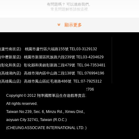
有問題嗎？ 可以連絡我們。
常見問題解答請按這裡.
顯示更多
(蘆竹南崁店) 桃園市蘆竹區六福路155號 TEL03-3129132
(中壢新屋店) 桃園市新屋區民族路六段239號 TEL03-4204629
安心購買
(彰化和美店) 彰化縣和美鎮彰新路二段479號 TEL:04-7353481
100％付款保護。 簡單
退貨政策
(高雄湖內店) 高雄市湖內區中山路二段138號 TEL:076994196
(高雄鳳山店) 高雄市鳳山區紅毛港路486號 TEL:07-7925312
翔準網路部門:TEL 03-4202763 03-4202706
Copyright © 2012 翔準國際軍品生存遊戲專賣店.
All rights reserved.
Taiwan No.239, Sec. 6, Minzu Rd., Xinwu Dist.,
aoyuan City 32741, Taiwan (R.O.C.)
全球配送
(CHEUNG ASSOCIATE INTERNATIONAL LTD. )
我們將運送至全球
超過200個國家/地區。