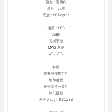
顏色：透明白
產地：台灣
硬度：60 Degree
適用：GBB
GBBR
瓦斯手槍
MWS 系統
WE / VFC
特點
提升咬彈穩定性
增加射程
改善彈道一致性
降低亂飄
適合 0.25g～0.32g BB