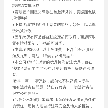
請確認有無庫存
●賣場圖片因燈光導致些色差請見諒，實際顏色以
現場準確
●下標後請在裡面註明您要的規格，顏色，以免導
致出貨錯誤
●因系統所有商品都自動設定超商取貨，而超商取
貨有體積限制，下標前可確認。
●本賣場的
3000
元以上免運費，不含 部分玩具槍
類及瓦斯，電池，特價品及出清品
!-
●本公司
(
翔準
)
所賣的玩具槍為合法玩具，都在
法律合法範圍內 本公司只單純販售不提供違法改
裝、
教學、等…，購買後，請勿做不法及觸法行為，
如有法律責任問題，請自行負責，一切法律責任
與本公司無關
~
●我們並不對使用消費者用槍的行為及後果負任何
的責任，用槍人需自行注意安全及他人的權益，