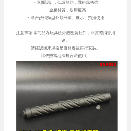
・素面設計，低調簡約，戰術風格強
・金屬材質，耐用度高
・適合步槍類型外觀升級、展示、拍攝使用
注意事項:本商品為玩具槍外觀改裝配件，非實際消音用
途。
請確認螺牙規格是否相容後再行安裝。
請依照當地法規合法使用。