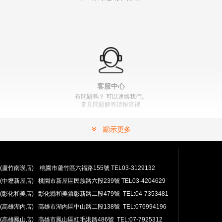
【翔準AOG】SNA 零阻力 WE GLOCK 改裝套件
8MM/9MM 零阻力 G17 G19 G18 G23 日本製造滾珠軸承
NT$200元
NT$ 元
" >
加入購物車
加入購物車
客服中心
有問題嗎？ 可以連絡我們。
常見問題解答請按這裡.
顯示更多
(蘆竹南崁店) 桃園市蘆竹區六福路155號 TEL03-3129132
(中壢新屋店) 桃園市新屋區民族路六段239號 TEL03-4204629
安心購買
(彰化和美店) 彰化縣和美鎮彰新路二段479號 TEL:04-7353481
100％付款保護。 簡單
退貨政策
(高雄湖內店) 高雄市湖內區中山路二段138號 TEL:076994196
(高雄鳳山店) 高雄市鳳山區紅毛港路486號 TEL:07-7925312