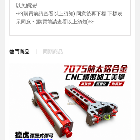
以免觸法
!
-
※
(
購買前請查看以上須知
)
同意後再下標 下標表
示同意
~(
購買前請查看以上須知
)
※
-
熱門商品
同類商品