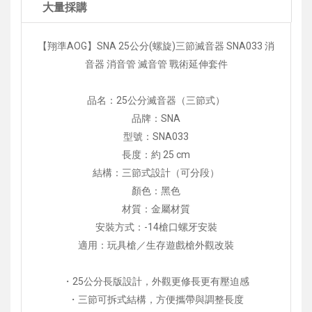
大量採購
【翔準AOG】SNA 25公分(螺旋)三節滅音器 SNA033 消
音器 消音管 滅音管 戰術延伸套件
品名：25公分滅音器（三節式）
品牌：SNA
型號：SNA033
長度：約 25 cm
結構：三節式設計（可分段）
顏色：黑色
材質：金屬材質
安裝方式：-14槍口螺牙安裝
適用：玩具槍／生存遊戲槍外觀改裝
・25公分長版設計，外觀更修長更有壓迫感
・三節可拆式結構，方便攜帶與調整長度