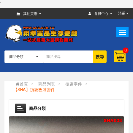
`
語系
其他賣場
會員中心
0
搜尋
首頁
商品列表
槍廠零件
【SNA】頂級改裝套件
商品分類