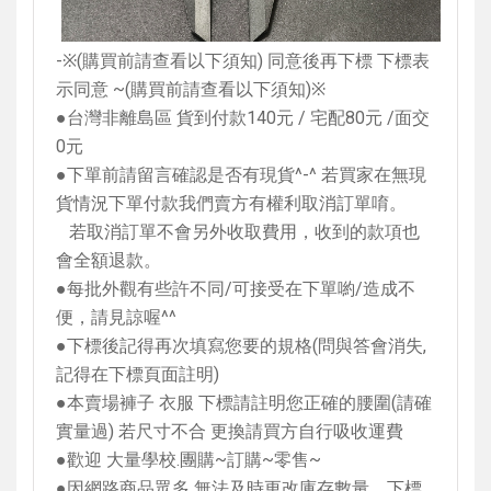
-
※
(
購買前請查看以下須知
)
同意後再下標 下標表
示同意
~(
購買前請查看以下須知
)
※
●台灣非離島區 貨到付款
140
元
/
宅配
80
元
/
面交
0
元
●下單前請留言確認是否有現貨
^-^
若買家在無現
貨情況下單付款我們賣方有權利取消訂單唷。
若取消訂單不會另外收取費用，收到的款項也
會全額退款。
●每批外觀有些許不同
/
可接受在下單喲
/
造成不
便，請見諒喔
^^
●下標後記得再次填寫您要的規格
(
問與答會消失
,
記得在下標頁面註明
)
●本賣場褲子 衣服 下標請註明您正確的腰圍
(
請確
實量過
)
若尺寸不合 更換請買方自行吸收運費
●歡迎 大量學校
.
團購
~
訂購
~
零售
~
●因網路商品眾多 無法及時更改庫存數量，下標