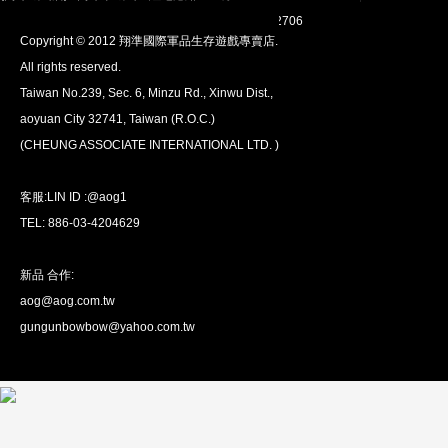
翔準網路部門:TEL 03-4202763 03-4202706
Copyright © 2012 翔準國際軍品生存遊戲專賣店.
All rights reserved.
Taiwan No.239, Sec. 6, Minzu Rd., Xinwu Dist.,
aoyuan City 32741, Taiwan (R.O.C.)
全球配送
(CHEUNG ASSOCIATE INTERNATIONAL LTD. )
我們將運送至全球
超過200個國家/地區。
客服:LIN ID :@aog1
TEL: 886-03-4204629
新品 合作:
aog@aog.com.tw
超值優惠
gungunbowbow@yahoo.com.tw
我們提供最優惠的優惠價格
超過1萬種產品。
關於我們