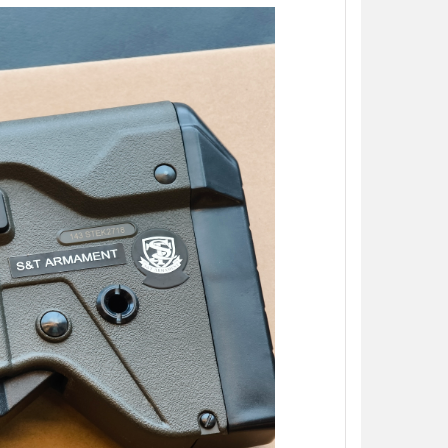
【翔準AOG】S&T M249 PARA 運動
【翔準AOG】MIT 橡膠17
版 AEG 黑 M4 彈匣款 電動機槍 伸縮
彈 3g 100顆罐裝 台灣製造
托傘兵輕量化機槍尼龍
心橡膠訓練用途橡膠防護彈
NT$5850元
NT$230元
NT$ 元
NT$ 元