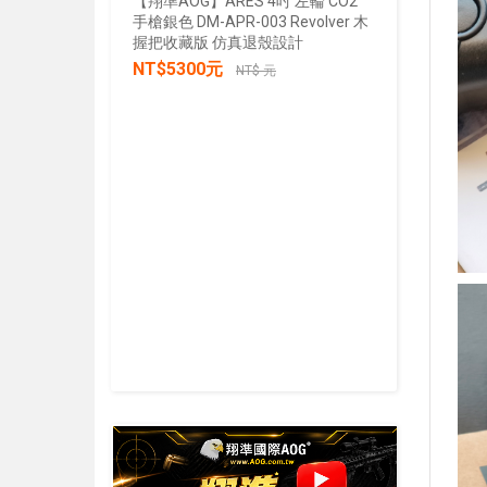
【翔準AOG】ARES 4吋 左輪 CO2
手槍銀色 DM-APR-003 Revolver 木
【翔準AOG
握把收藏版 仿真退殼設計
張/100張
NT$5300元
生存遊戲 
NT$ 元
IPSC 練
NT$30
加入購物車