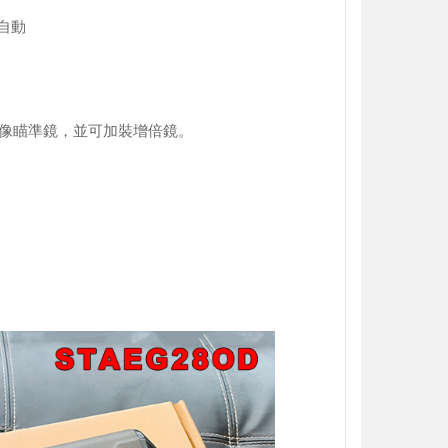
自動
全像瞄準鏡，並可加裝增倍鏡。