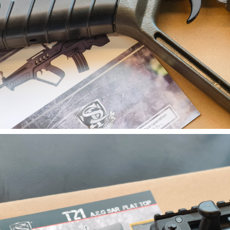
【翔準AOG】SNA Pink Venom GBB
瓦斯手槍 粉紅毒液 特仕版 CNC 日本
】17x17 牛皮靶紙(20
MARUI 系統 含裝飾彈 清脆滑套 送禮
) 射擊靶紙 加厚 厚版3mm
情人節
專用靶紙 BB彈 射擊靶
習靶紙
NT$12800元
NT$ 元
0元
NT$ 元
加入購物車
加入購物車