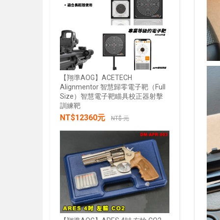
【翔準AOG】ACETECH
Alignmentor 智慧歸零電子靶（Full
Size）智慧電子靶瞄具校正器射擊
【翔準AOG
訓練靶
綠雷射戰術燈
NT$12360元
20mm魚骨
NT$ 元
NT$285
加入購物車