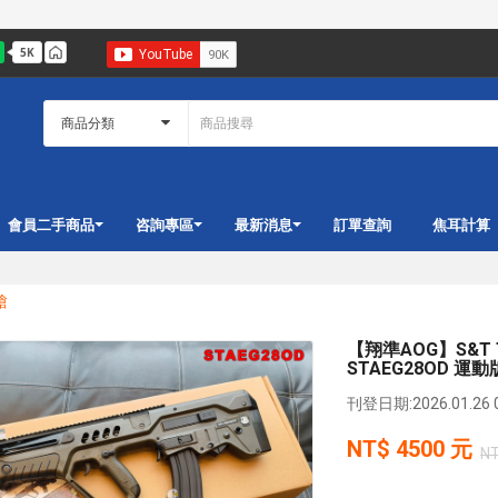
會員二手商品
咨詢專區
最新消息
訂單查詢
焦耳計算
槍
【翔準AOG】S&T T2
STAEG28OD 運動
刊登日期:2026.01.26 0
NT$
4500
元
N