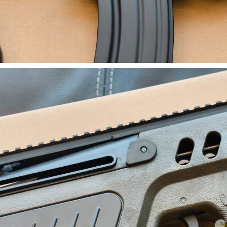
加入購物車
加入購物車
【翔準AOG】G&G CM16-BATTO
CQB 裝飾彈電動槍 M-LOK CGG-
】SKYWOODS RL750G
CM16BAT AEG
 B1AXG 750流明
 USB充電 IP66防水
NT$6200元
NT$ 元
0元
NT$ 元
加入購物車
加入購物車