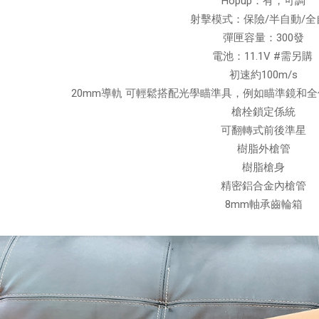
Hopup：有，可調
射擊模式：保險/半自動/全
彈匣容量：300發
電池：11.1V #需另購
初速約100m/s
20mm導軌 可輕鬆搭配光學瞄準具，例如瞄準鏡和
槍栓鎖定係統
可翻轉式前後準星
樹脂外槍管
樹脂槍身
精密鋁合金內槍管
8mm軸承齒輪箱