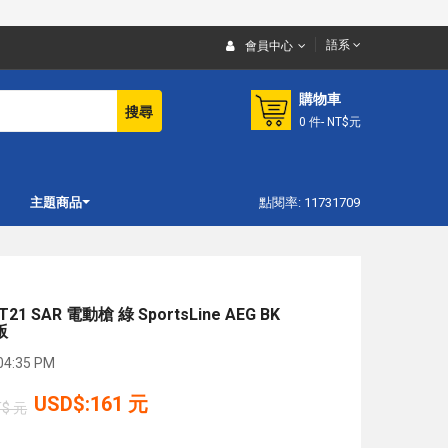
語系
會員中心
購物車
搜尋
0
件
- NT$元
主題商品
點閱率: 11731709
1 SAR 電動槍 綠 SportsLine AEG BK
版
4:35 PM
USD$:161 元
T$ 元