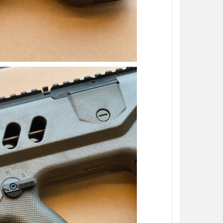
加入購物車
加入購物車
【翔準AOG】S&T UFC M4彈匣 AEG
【翔準AOG】MIT 橡膠12.7
無聲彈匣(盒裝)5入 130連 沙
暴彈 1.14g 100顆罐裝 台
DAMAG36VTA M4/AR15系列 電動
密度實心橡膠訓練用途橡膠
槍匣
NT$150元
NT$ 元
NT$799元
NT$ 元
加入購物車
加入購物車