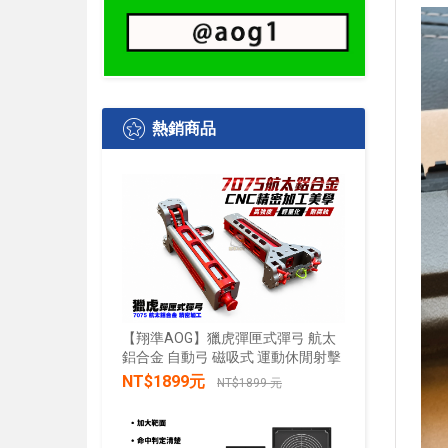
熱銷商品
【翔準AOG】獵虎彈匣式彈弓 航太
鋁合金 自動弓 磁吸式 運動休閒射擊
【翔準AO
水+發光 
NT$1899元
NT$1899 元
發兒童戲
禮物小朋
加入購物車
NT$28