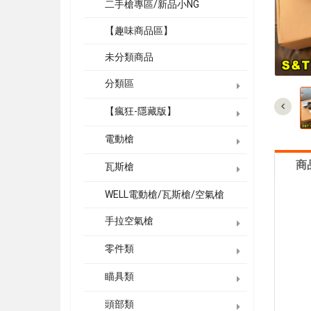
二手槍專區/新品小NG
【趣味商品區】
未分類商品
分類區
【瘋狂-隱藏版】
電動槍
商
瓦斯槍
WELL電動槍/瓦斯槍/空氣槍
手拉空氣槍
零件類
瞄具類
頭部類