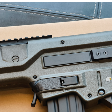
【翔準AOG】新品免運Umarex/VFC
G】冰鼠電動脈衝水槍 噴
HK33 GBBR 瓦斯長槍 D-VF2-LHK33
G50DD 發光款電動水槍 連
GBB 增強後作力HK53
水夏日玩具水戰神器水仗
友
NT$14800元
NT$ 元
0元
NT$ 元