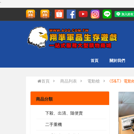
`
1
2
首頁
關於我們
首頁
商品列表
電動槍
《S&T》電動
商品分類
下殺、出清、隨便賣
二手重機