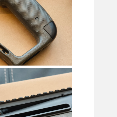
【翔準AOG】S&T M4彈匣 300連
藍/橙/綠/紅 DAMAG38BK AR/M4金
屬彈匣 電動槍彈匣
NT$420元
NT$ 元
加入購物車
【翔準】WoSporT 摺疊導
03 MOLLE掛載 戰術背心
前手機板載體 E0100
NT$350元
NT$ 元
加入購物車