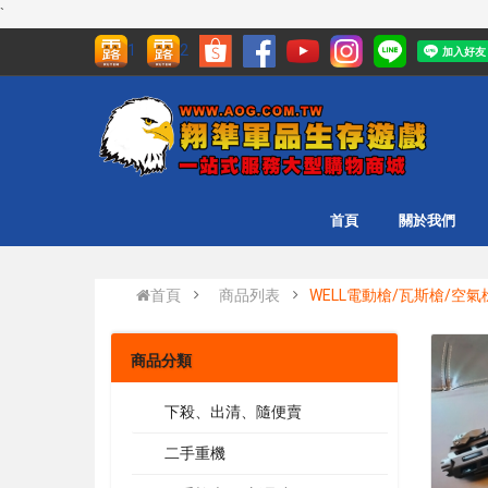
`
1
2
首頁
關於我們
首頁
商品列表
WELL電動槍/瓦斯槍/空氣
商品分類
下殺、出清、隨便賣
二手重機