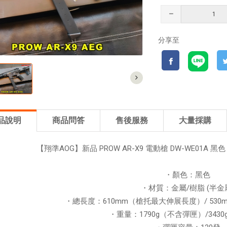
分享至
品說明
商品問答
售後服務
大量採購
【翔準AOG】新品 PROW AR-X9 電動槍 DW-WE01A 黑
・顏色：黑色
・材質：金屬/樹脂 (半金
・總長度：610mm（槍托最大伸展長度）/ 53
・重量：1790g（不含彈匣）/343