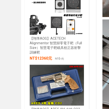
【翔準AOG】ACETECH
Alignmentor 智慧歸零電子靶（Full
Size）智慧電子靶瞄具校正器射擊
【翔準AOG
訓練靶
綠雷射戰術燈
NT$12360元
20mm魚骨
NT$ 元
NT$285
加入購物車