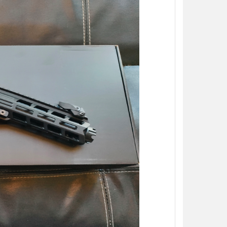
【翔準AOG】S&T M249 PARA 運動
【翔準AOG】MIT 橡膠17
版 AEG 黑 M4 彈匣款 電動機槍 伸縮
彈 3g 100顆罐裝 台灣製造
托傘兵輕量化機槍尼龍
心橡膠訓練用途橡膠防護彈
NT$5850元
NT$230元
NT$ 元
NT$ 元