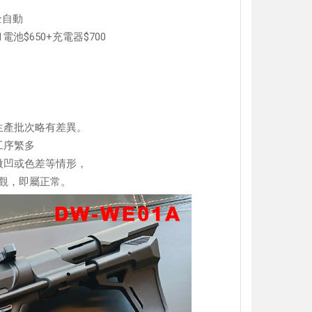
全自動
電池$650+充電器$700
s
生產批次略有差異。
工序繁多
微凹或色差等情形，
觀，即屬正常。