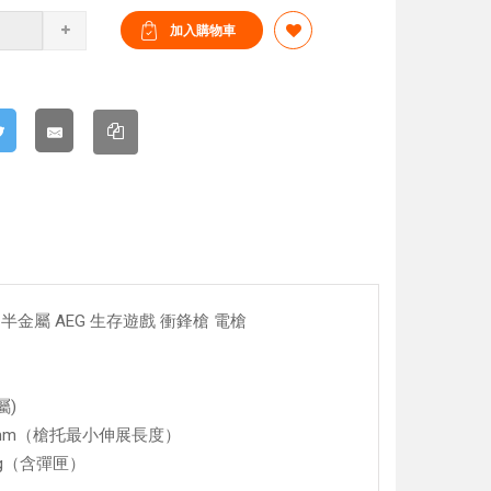
色 半金屬 AEG 生存遊戲 衝鋒槍 電槍
屬)
0mm（槍托最小伸展長度）
0g（含彈匣）