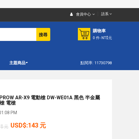
語系
會員中心
購物車
搜尋
0
件
- NT$元
主題商品
點閱率: 11730798
ROW AR-X9 電動槍 DW-WE01A 黑色 半金屬
鋒槍 電槍
1:08 PM
USD$:143 元
T$ 元