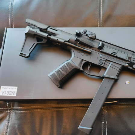
【翔準AOG】新品免運Umarex/VFC
G】冰鼠電動脈衝水槍 噴
HK33 GBBR 瓦斯長槍 D-VF2-LHK33
G50DD 發光款電動水槍 連
GBB 增強後作力HK53
水夏日玩具水戰神器水仗
友
NT$14800元
NT$ 元
0元
NT$ 元