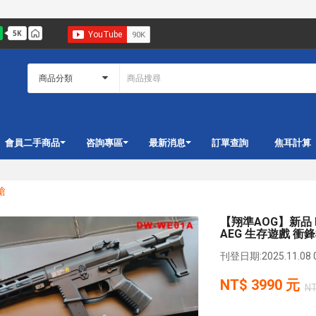
會員二手商品
咨詢專區
最新消息
訂單查詢
焦耳計算
槍
【翔準AOG】新品 P
AEG 生存遊戲 衝
刊登日期:2025.11.08 0
NT$
3990
元
N