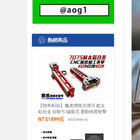
熱銷商品
【翔準AOG】獵虎彈匣式彈弓 航太
鋁合金 自動弓 磁吸式 運動休閒射擊
【翔準AO
水+發光 
NT$1899元
NT$1899 元
發兒童戲
禮物小朋
加入購物車
NT$28