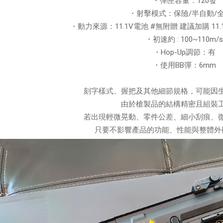
・彈匣容量：120發
・射擊模式：保險/半自動/
・動力來源：11.1V電池 #無附贈 建議加購 11.1
・初速約 : 100~110m/
・Hop-Up調節：有
・使用BB彈：6mm
刻字樣式、握把及其他細節規格，可能因
由於槍製品的結構精密且組裝
若出現輕微晃動、零件公差、細小刮痕、
只要不影響產品的功能、性能與整體外