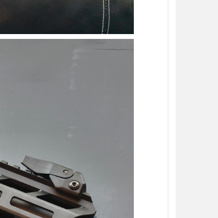
加入購物車
加入購物車
【翔準AOG】S&T UFC M4彈匣 AEG
【翔準AOG】MIT 橡膠12.7
無聲彈匣(盒裝)5入 130連 沙
暴彈 1.14g 100顆罐裝 台
DAMAG36VTA M4/AR15系列 電動
密度實心橡膠訓練用途橡膠
槍匣
NT$150元
NT$ 元
NT$799元
NT$ 元
加入購物車
加入購物車