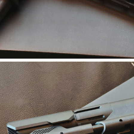
【翔準AOG】SNA Pink Venom GBB
瓦斯手槍 粉紅毒液 特仕版 CNC 日本
】17x17 牛皮靶紙(20
MARUI 系統 含裝飾彈 清脆滑套 送禮
) 射擊靶紙 加厚 厚版3mm
情人節
專用靶紙 BB彈 射擊靶
習靶紙
NT$12800元
NT$ 元
0元
NT$ 元
加入購物車
加入購物車