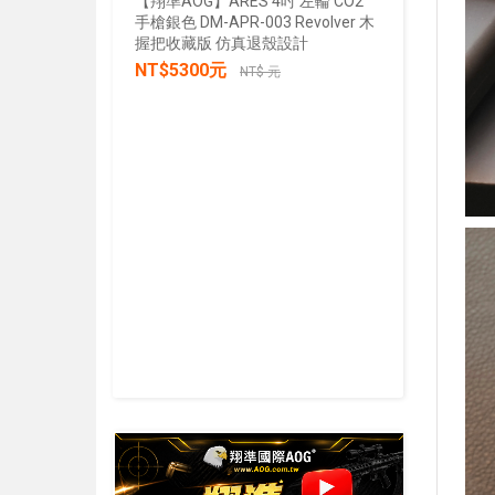
【翔準AOG】ARES 4吋 左輪 CO2
手槍銀色 DM-APR-003 Revolver 木
【翔準AOG
握把收藏版 仿真退殼設計
張/100張
NT$5300元
生存遊戲 
NT$ 元
IPSC 練
NT$30
加入購物車