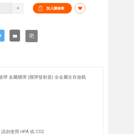
 榴彈槍彈 金屬榴彈 (榴彈發射器) 全金屬生存遊戲
請勿使用 HPA 或 CO2