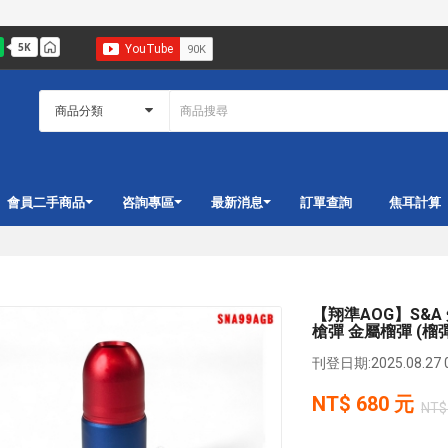
會員二手商品
咨詢專區
最新消息
訂單查詢
焦耳計算
【翔準AOG】S&A 
槍彈 金屬榴彈 (榴
刊登日期:2025.08.27 0
NT$
680
元
NT$