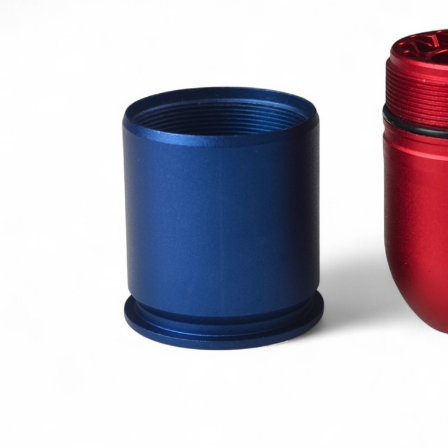
加入購物車
加入購物車
【翔準AOG】G&G CM16-BATTO
CQB 裝飾彈電動槍 M-LOK CGG-
】SKYWOODS RL750G
CM16BAT AEG
 B1AXG 750流明
 USB充電 IP66防水
NT$6200元
NT$ 元
0元
NT$ 元
加入購物車
加入購物車