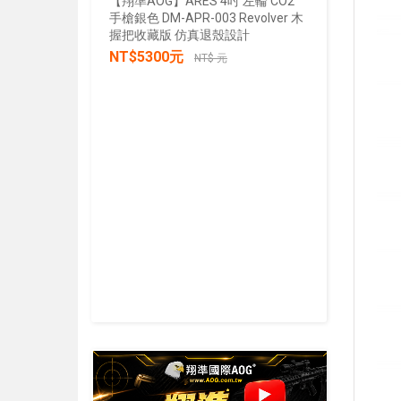
【翔準AOG】ARES 4吋 左輪 CO2
手槍銀色 DM-APR-003 Revolver 木
【翔準AOG
握把收藏版 仿真退殼設計
張/100張
NT$5300元
生存遊戲 
NT$ 元
IPSC 練
NT$30
加入購物車