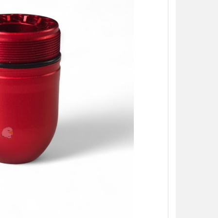
加入購物車
加入購物車
【翔準AOG】S&T UFC M4彈匣 AEG
【翔準AOG】MIT 橡膠12.7
無聲彈匣(盒裝)5入 130連 沙
暴彈 1.14g 100顆罐裝 台
DAMAG36VTA M4/AR15系列 電動
密度實心橡膠訓練用途橡膠
槍匣
NT$150元
NT$ 元
NT$799元
NT$ 元
加入購物車
加入購物車