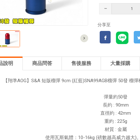
分享至
品說明
商品問答
售後服務
大量採購
【翔準AOG】S&A 短版榴彈 9cm (紅藍)SNA99AGB榴彈 50發
彈量約50發
長約 : 90mm
直徑約 : 42mm
重約 : 225g
材質 : 金屬
使用瓦斯氣體：10-16kg (磅數越高威力越大)。