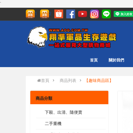
`
1
2
首頁
關於我們
首頁
商品列表
【趣味商品區】
商品分類
下殺、出清、隨便賣
二手重機