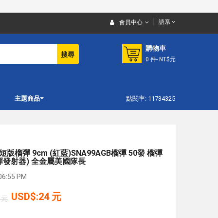
語系
會員中心
購物車
搜尋
0
件
- NT$元
主題商品
點閱率: 11734325
短版榴彈 9cm (紅藍)SNA99AGB榴彈 50發 榴彈
彈發射器) 全金屬美國隊長
6:55 PM
USD$:24 元
 元