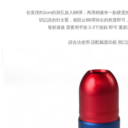
在直徑約2cm的洞孔放入BB彈，再用稍微有一點硬
切記請勿封太緊，能防止BB彈掉出的程度即可
發射過後 需要用手按 2-3下按鈕 即可 重
請合法使用 請配戴護目鏡 洞口