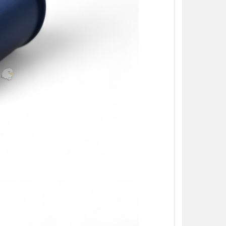
【翔準AOG】S&T M249 PARA 運動
【翔準AOG】MIT 橡膠17
版 AEG 黑 M4 彈匣款 電動機槍 伸縮
彈 3g 100顆罐裝 台灣製造
托傘兵輕量化機槍尼龍
心橡膠訓練用途橡膠防護彈
NT$5850元
NT$230元
NT$ 元
NT$ 元