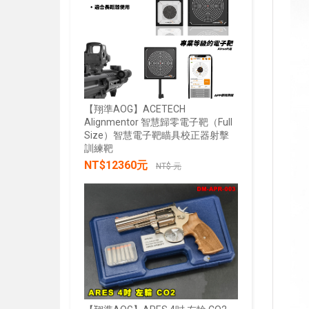
【翔準AOG】ACETECH
Alignmentor 智慧歸零電子靶（Full
Size）智慧電子靶瞄具校正器射擊
【翔準AOG
訓練靶
綠雷射戰術燈
NT$12360元
20mm魚骨
NT$ 元
NT$285
加入購物車