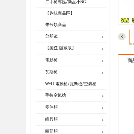
二手槍專區/新品小NG
【趣味商品區】
未分類商品
分類區
【瘋狂-隱藏版】
電動槍
商
瓦斯槍
WELL電動槍/瓦斯槍/空氣槍
手拉空氣槍
零件類
瞄具類
頭部類