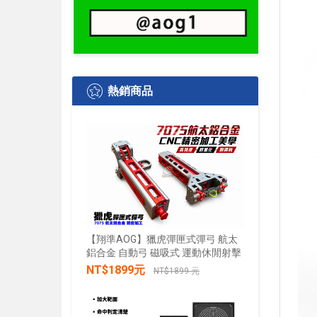
熱銷商品
【翔準AOG】獵虎彈匣式彈弓 航太
鋁合金 自動弓 磁吸式 運動休閒射擊
【翔準AO
水+發光 
NT$1899元
NT$1899 元
發兒童戲
禮物小朋
加入購物車
NT$28