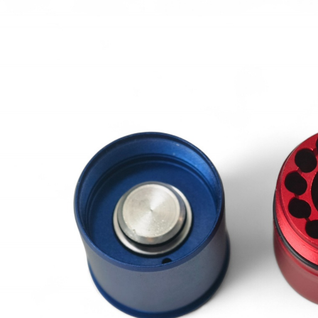
【翔準AOG】SNA Pink Venom GBB
瓦斯手槍 粉紅毒液 特仕版 CNC 日本
】17x17 牛皮靶紙(20
MARUI 系統 含裝飾彈 清脆滑套 送禮
) 射擊靶紙 加厚 厚版3mm
情人節
專用靶紙 BB彈 射擊靶
習靶紙
NT$12800元
NT$ 元
0元
NT$ 元
加入購物車
加入購物車