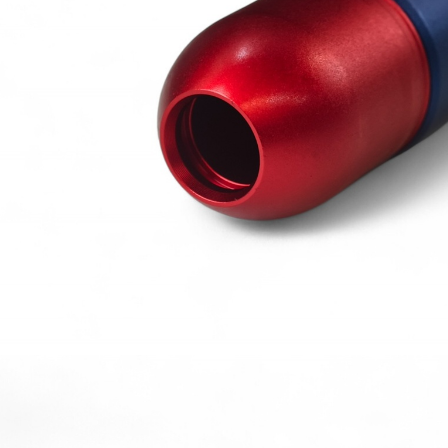
【翔準AOG】新品免運Umarex/VFC
G】冰鼠電動脈衝水槍 噴
HK33 GBBR 瓦斯長槍 D-VF2-LHK33
G50DD 發光款電動水槍 連
GBB 增強後作力HK53
水夏日玩具水戰神器水仗
友
NT$14800元
NT$ 元
0元
NT$ 元