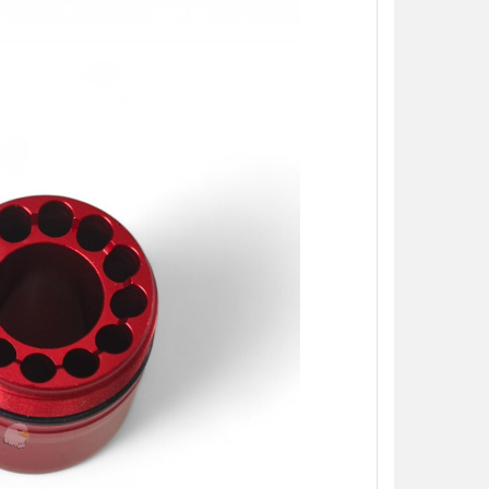
【翔準AOG】S&T M4彈匣 300連
藍/橙/綠/紅 DAMAG38BK AR/M4金
屬彈匣 電動槍彈匣
NT$420元
NT$ 元
加入購物車
【翔準】WoSporT 摺疊導
03 MOLLE掛載 戰術背心
前手機板載體 E0100
NT$350元
NT$ 元
加入購物車