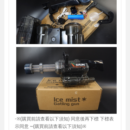
-
※
(
購買前請查看以下須知
)
同意後再下標 下標表
示同意
~(
購買前請查看以下須知
)
※