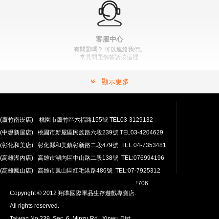
" >
加入購物車
加入購物車
客服中心
有問題嗎？ 可以連絡我們。
常見問題解答請按這裡.
顯示更多
(蘆竹南崁店) 桃園市蘆竹區六福路155號 TEL03-3129132
(中壢新屋店) 桃園市新屋區民族路六段239號 TEL03-4204629
安心購買
(彰化和美店) 彰化縣和美鎮彰新路二段479號 TEL:04-7353481
100％付款保護。 簡單
退貨政策
(高雄湖內店) 高雄市湖內區中山路二段138號 TEL:076994196
(高雄鳳山店) 高雄市鳳山區紅毛港路486號 TEL:07-7925312
翔準網路部門:TEL 03-4202763 03-4202706
Copyright © 2012 翔準國際軍品生存遊戲專賣店.
All rights reserved.
Taiwan No.239, Sec. 6, Minzu Rd., Xinwu Dist.,