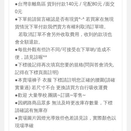
●台灣非離島區 貨到付款
140
元
/
宅配
80
元
/
面交
0
元
●下單前請留言確認是否有現貨
^-^
若買家在無現
貨情況下單付款我們賣方有權利取消訂單唷。
若取消訂單不會另外收取費用，收到的款項也
會全額退款。
●每批外觀有些許不同
/
可接受在下單喲
/
造成不
便，請見諒喔
^^
●下標後記得再次填寫您要的規格
(
問與答會消失
,
記得在下標頁面註明
)
●本賣場褲子 衣服 下標請註明您正確的腰圍
(
請確
實量過
)
若尺寸不合 更換請買方自行吸收運費
●歡迎 大量學校
.
團購
~
訂購
~
零售
~
●因網路商品眾多 無法及時更改庫存數量，下標
請確認有無庫存
●賣場圖片因燈光導致些色差請見諒，實際顏色以
現場準確