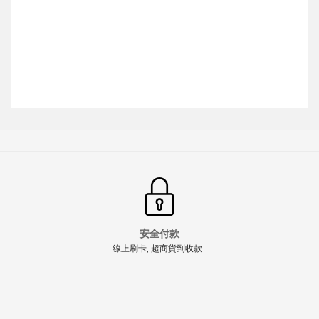
安全付款
線上刷卡, 超商貨到收款..
【少量現貨】【翔準AOG】 電鑽夾頭造型 步槍防火帽手
槍抑制器 -14MM 仿真齒輪紋路工業風格設計
NT$300元
NT$ 元