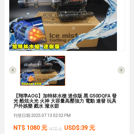
【翔準AOG】加特林水槍 迷你版 黑 G50DQFA 發
光 酷炫火光 火神 大容量高壓強力 電動 連發 玩具
戶外娛樂 戲水 潑水節
刊登日期:2025.07.13 02:02 PM
NT$
1080
元
USD$:39 元
NT$ 元