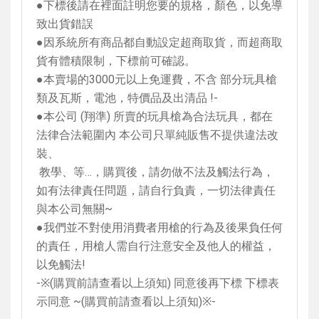
●下標後請在裡面註明您要的規格，顏色，以免導
致出貨錯誤
●因系統所有商品都自動設定超商取貨，而超商取
貨有體積限制，下標前可確認。
●本賣場的
3000
元以上免運費，不含 部分玩具槍
類及瓦斯，電池，特價品及出清品
!-
●本公司
(
翔準
)
所賣的玩具槍為合法玩具，都在
法律合法範圍內 本公司只單純販售不提供違法改
裝、
教學、等…，購買後，請勿做不法及觸法行為，
如有法律責任問題，請自行負責，一切法律責任
與本公司無關
~
●我們並不對使用消費者用槍的行為及後果負任何
的責任，用槍人需自行注意安全及他人的權益，
以免觸法
!
-
※
(
購買前請查看以上須知
)
同意後再下標 下標表
示同意
~(
購買前請查看以上須知
)
※
-