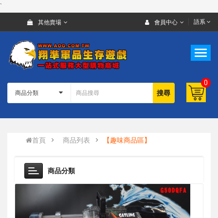
`
語系
其他賣場
會員中心
0
搜尋
首頁
商品列表
【趣味商品區】
商品分類