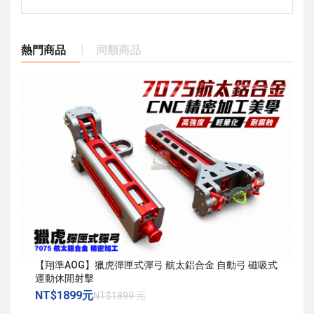
熱門商品
同類商品
【翔準AOG】獵虎彈匣式彈弓 航太鋁合金 自動弓 磁吸式
運動休閒射擊
NT$1899元
NT$1899 元