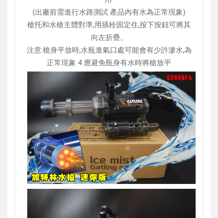
(出廠前需進行水路測試 產品內有水為正常現象)
槍托和水槍主體對準,用插栓固定住,按下按鈕可將其
向左折疊。
注意:槍身平放時,水瓶進氣口處可能會有少許滲水,為
正常現象 4 應避免瓶身有水時將槍放平