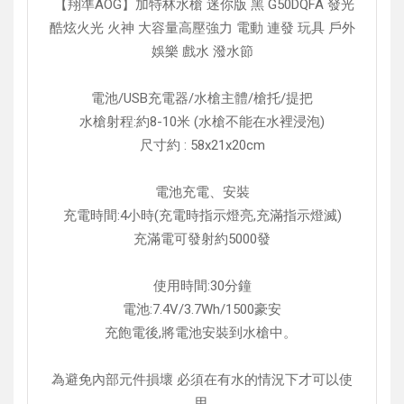
【翔準AOG】加特林水槍 迷你版 黑 G50DQFA 發光
酷炫火光 火神 大容量高壓強力 電動 連發 玩具 戶外
娛樂 戲水 潑水節
電池/USB充電器/水槍主體/槍托/提把
水槍射程:約8-10米 (水槍不能在水裡浸泡)
尺寸約 : 58x21x20cm
電池充電、安裝
充電時間:4小時(充電時指示燈亮,充滿指示燈滅)
充滿電可發射約5000發
使用時間:30分鐘
電池:7.4V/3.7Wh/1500豪安
充飽電後,將電池安裝到水槍中。
為避免內部元件損壞 必須在有水的情況下才可以使
用