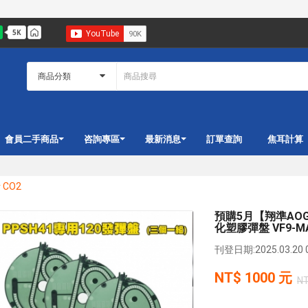
會員二手商品
咨詢專區
最新消息
訂單查詢
焦耳計算
 CO2
預購5月【翔準AOG】
化塑膠彈盤 VF9-MA
刊登日期:2025.03.20 0
NT$
1000
元
N