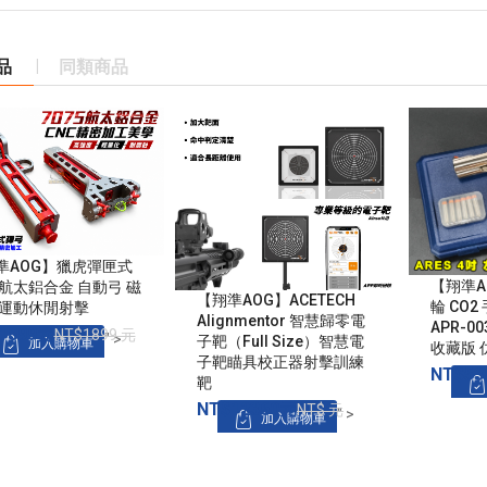
品
同類商品
準AOG】獵虎彈匣式
【翔準AO
 航太鋁合金 自動弓 磁
【翔準AOG】ACETECH
輪 CO2
 運動休閒射擊
Alignmentor 智慧歸零電
APR-00
1899元
NT$1899 元
" >
子靶（Full Size）智慧電
加入購物車
收藏版 
子靶瞄具校正器射擊訓練
NT$53
加入購物車
靶
NT$12360元
NT$ 元
" >
加入購物車
加入
加入購物車