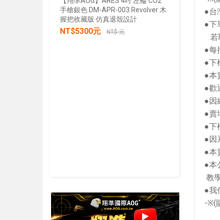
【翔準AOG】ARES 4吋 左輪 CO2
手槍銀色 DM-APR-003 Revolver 木
●台
【翔準AOG
握把收藏版 仿真退殼設計
張/100張
●下
NT$5300元
生存遊戲 
NT$ 元
若
IPSC 練
●每
NT$30
加入購物車
●下
●本
●歡
●因
●賣
●下
●因
●本
●本
教
●我
-
※
(