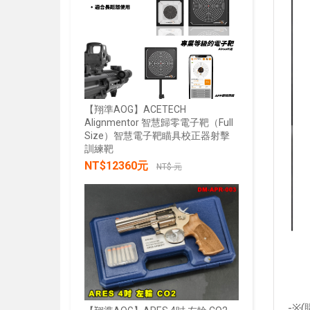
【翔準AOG】ACETECH
Alignmentor 智慧歸零電子靶（Full
Size）智慧電子靶瞄具校正器射擊
【翔準AOG
訓練靶
綠雷射戰術燈
NT$12360元
20mm魚骨
NT$ 元
NT$285
加入購物車
-
※
(