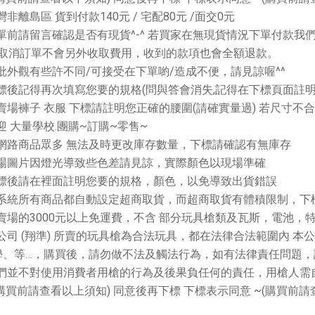
【翔準AOG】SNA Pink Venom GBB
灣非離島區 貨到付款
140
元
/
宅配
80
元
/
面交
0
元
瓦斯手槍 粉紅毒液 特仕版 CNC 日本
】17x17 牛皮靶紙(20
MARUI 系統 含裝飾彈 清脆滑套 送禮
) 射擊靶紙 加厚 厚版3mm
單前請留言確認是否有現貨
^-^
若買家在無現貨情況下單付款我
情人節
專用靶紙 BB彈 射擊靶
取消訂單不會另外收取費用，收到的款項也會全額退款。
習靶紙
NT$12800元
NT$ 元
批外觀有些許不同
/
可接受在下單喲
/
造成不便，請見諒喔
^^
0元
NT$ 元
標後記得再次填寫您要的規格
(
問與答會消失
,
記得在下標頁面註
加入購物車
賣場褲子 衣服 下標請註明您正確的腰圍
(
請確實量過
)
若尺寸不合
加入購物車
迎 大量學校
.
團購
~
訂購
~
零售
~
網路商品眾多 無法及時更改庫存數量，下標請確認有無庫存
場圖片因燈光導致些色差請見諒，實際顏色以現場準確
標後請在裡面註明您要的規格，顏色，以免導致出貨錯誤
系統所有商品都自動設定超商取貨，而超商取貨有體積限制，下
賣場的
3000
元以上免運費，不含 部分玩具槍類及瓦斯，電池，
公司
(
翔準
)
所賣的玩具槍為合法玩具，都在法律合法範圍內 本
學、等…，購買後，請勿做不法及觸法行為，如有法律責任問題，
們並不對使用消費者用槍的行為及後果負任何的責任，用槍人需
購買前請查看以上須知
)
同意後再下標 下標表示同意
~(
購買前請