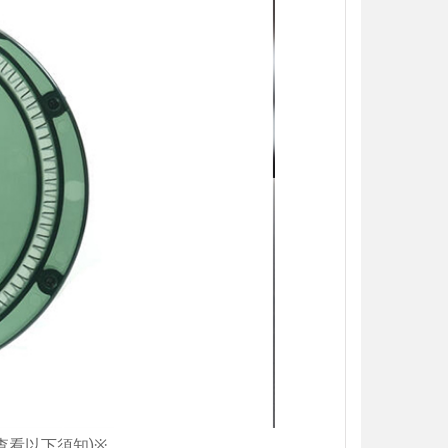
加入購物車
加入購物車
【翔準AOG】S&T UFC M4彈匣 AEG
【翔準AOG】MIT 橡膠12.7
無聲彈匣(盒裝)5入 130連 沙
暴彈 1.14g 100顆罐裝 台
DAMAG36VTA M4/AR15系列 電動
密度實心橡膠訓練用途橡膠
槍匣
NT$150元
NT$ 元
NT$799元
NT$ 元
加入購物車
加入購物車
查看以下須知
)
※