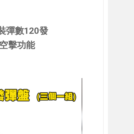
裝彈數120發
空擊功能