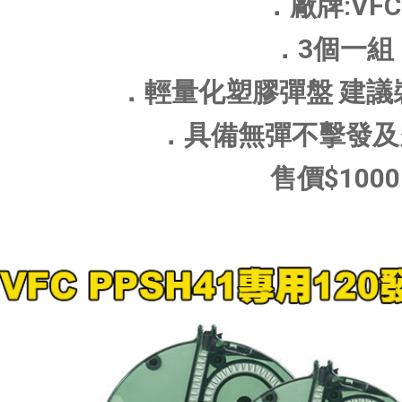
．廠牌:VFC
．3個一組
．輕量化塑膠彈盤 建議
．具備無彈不擊發及
售價$1000