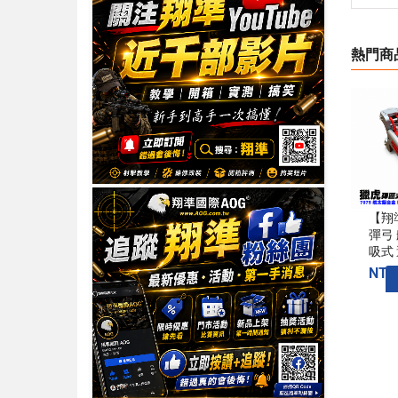
熱門商
【翔
彈弓
吸式
NT$