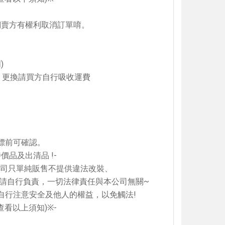
【翔準AOG】S&T M4彈匣 300連
藍/橙/綠/紅 DAMAG38BK AR/M4金
們賣方有權利取消訂單唷。
屬彈匣 電動槍彈匣
NT$420元
NT$ 元
明
)
加入購物車
 更換請買方自行吸收運費
【翔準】WoSporT 摺疊導
03 MOLLE掛載 戰術背心
標前可確認。
前手機板載體 E0100
特價品及出清品
!-
NT$350元
NT$ 元
公司只單純販售不提供違法改裝、
請自行負責，一切法律責任與本公司無關
~
加入購物車
自行注意安全及他人的權益，以免觸法
!
查看以上須知
)
※
-