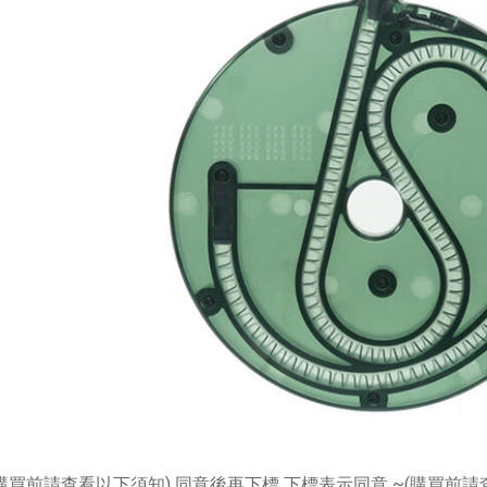
加入購物車
加入購物車
【翔準AOG】G&G CM16-BATTO
CQB 裝飾彈電動槍 M-LOK CGG-
】SKYWOODS RL750G
CM16BAT AEG
 B1AXG 750流明
 USB充電 IP66防水
NT$6200元
NT$ 元
0元
NT$ 元
加入購物車
加入購物車
購買前請查看以下須知
)
同意後再下標 下標表示同意
~(
購買前請