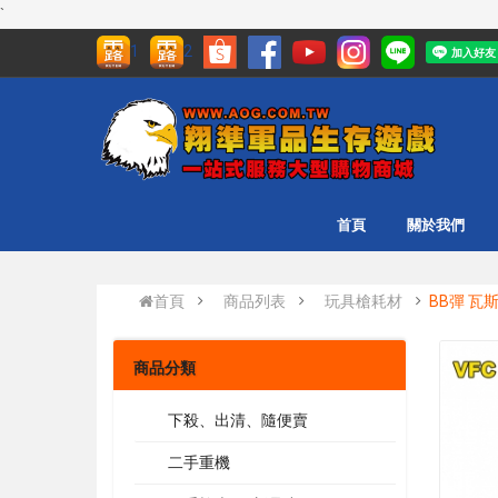
`
1
2
首頁
關於我們
首頁
商品列表
玩具槍耗材
BB彈 瓦斯
商品分類
下殺、出清、隨便賣
二手重機