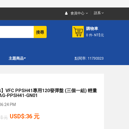
語系
會員中心
購物車
搜尋
0
件
- NT$元
主題商品
點閱率: 11730323
VFC PPSH41專用120發彈盤 (三個一組) 輕量
G-PPSH41-GN01
6:24 PM
USD$:36 元
T$ 元