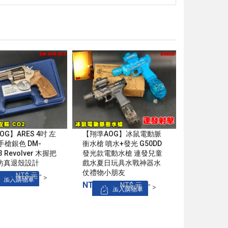
G】ARES 4吋 左
【翔準AOG】冰鼠電動脈
【翔準AOG
 手槍銀色 DM-
衝水槍 噴水+發光 G50DD
RL750G
3 Revolver 木握把
發光款電動水槍 連發兒童
B1AXG 7
仿真退殼設計
戲水夏日玩具水戰神器水
骨 USB充電
仗禮物小朋友
00元
NT$285
NT$ 元
" >
加入購物車
加
NT$280元
NT$ 元
" >
加入購物車
購物車
加入購
加入購物車