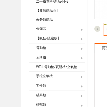
二手槍專區/新品小NG
【趣味商品區】
未分類商品
分類區
【瘋狂-隱藏版】
商
電動槍
瓦斯槍
WELL電動槍/瓦斯槍/空氣槍
手拉空氣槍
零件類
瞄具類
頭部類