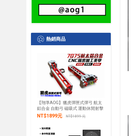
熱銷商品
【翔準AOG】獵虎彈匣式彈弓 航太
鋁合金 自動弓 磁吸式 運動休閒射擊
【翔準AO
水+發光 
NT$1899元
NT$1899 元
發兒童戲
禮物小朋
加入購物車
NT$28