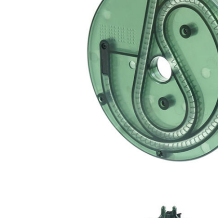
【翔準AOG】新品免運Umarex/VFC
G】冰鼠電動脈衝水槍 噴
HK33 GBBR 瓦斯長槍 D-VF2-LHK33
G50DD 發光款電動水槍 連
GBB 增強後作力HK53
水夏日玩具水戰神器水仗
友
NT$14800元
NT$ 元
0元
NT$ 元