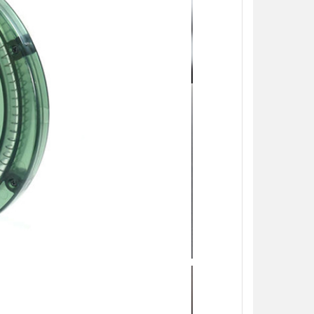
【翔準AOG】S&T M249 PARA 運動
【翔準AOG】MIT 橡膠17
版 AEG 黑 M4 彈匣款 電動機槍 伸縮
彈 3g 100顆罐裝 台灣製造
托傘兵輕量化機槍尼龍
心橡膠訓練用途橡膠防護彈
NT$5850元
NT$230元
NT$ 元
NT$ 元