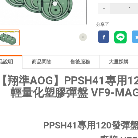
分享至
品說明
商品問答
售後服務
大量採購
【翔準AOG】PPSH41專用1
輕量化塑膠彈盤 VF9-MAG-
PPSH41專用120發彈盤