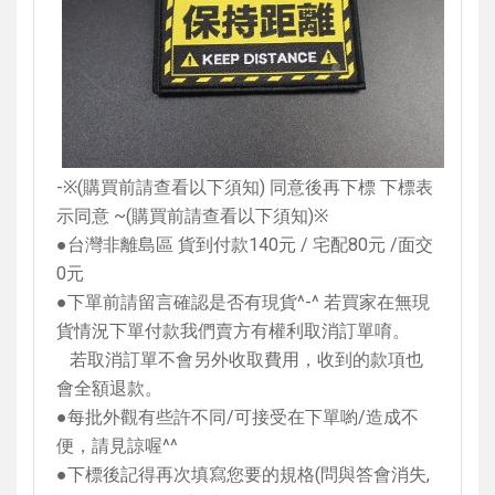
-
※
(
購買前請查看以下須知
)
同意後再下標 下標表
示同意
~(
購買前請查看以下須知
)
※
●台灣非離島區 貨到付款
140
元
/
宅配
80
元
/
面交
0
元
●下單前請留言確認是否有現貨
^-^
若買家在無現
貨情況下單付款我們賣方有權利取消訂單唷。
若取消訂單不會另外收取費用，收到的款項也
會全額退款。
●每批外觀有些許不同
/
可接受在下單喲
/
造成不
便，請見諒喔
^^
●下標後記得再次填寫您要的規格
(
問與答會消失
,