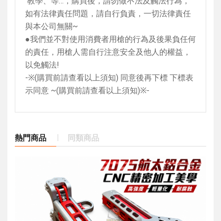
教學、等…，購買後，請勿做不法及觸法行為，
如有法律責任問題，請自行負責，一切法律責任
與本公司無關
~
●我們並不對使用消費者用槍的行為及後果負任何
的責任，用槍人需自行注意安全及他人的權益，
以免觸法
!
-
※
(
購買前請查看以上須知
)
同意後再下標 下標表
示同意
~(
購買前請查看以上須知
)
※
-
熱門商品
同類商品