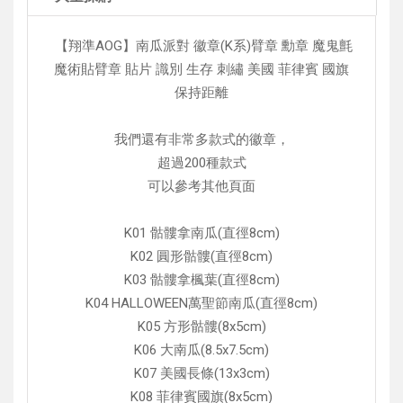
【翔準AOG】南瓜派對 徽章(K系)臂章 勳章 魔鬼氈
魔術貼臂章 貼片 識別 生存 刺繡 美國 菲律賓 國旗
保持距離
我們還有非常多款式的徽章，
超過200種款式
可以參考其他頁面
K01 骷髏拿南瓜(直徑8cm)
K02 圓形骷髏(直徑8cm)
K03 骷髏拿楓葉(直徑8cm)
K04 HALLOWEEN萬聖節南瓜(直徑8cm)
K05 方形骷髏(8x5cm)
K06 大南瓜(8.5x7.5cm)
K07 美國長條(13x3cm)
K08 菲律賓國旗(8x5cm)