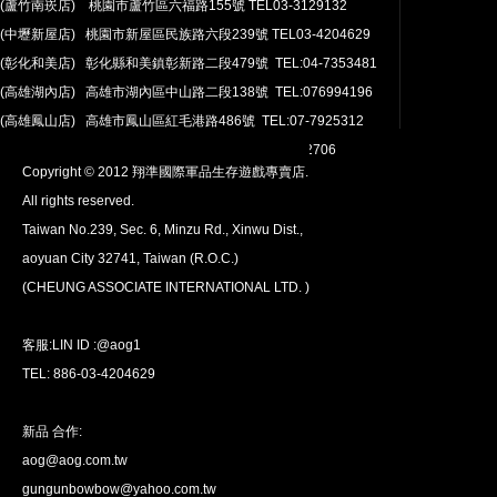
(蘆竹南崁店) 桃園市蘆竹區六福路155號 TEL03-3129132
(中壢新屋店) 桃園市新屋區民族路六段239號 TEL03-4204629
安心購買
(彰化和美店) 彰化縣和美鎮彰新路二段479號 TEL:04-7353481
100％付款保護。 簡單
退貨政策
(高雄湖內店) 高雄市湖內區中山路二段138號 TEL:076994196
(高雄鳳山店) 高雄市鳳山區紅毛港路486號 TEL:07-7925312
翔準網路部門:TEL 03-4202763 03-4202706
Copyright © 2012 翔準國際軍品生存遊戲專賣店.
All rights reserved.
Taiwan No.239, Sec. 6, Minzu Rd., Xinwu Dist.,
aoyuan City 32741, Taiwan (R.O.C.)
全球配送
(CHEUNG ASSOCIATE INTERNATIONAL LTD. )
我們將運送至全球
超過200個國家/地區。
客服:LIN ID :@aog1
TEL: 886-03-4204629
新品 合作:
aog@aog.com.tw
超值優惠
gungunbowbow@yahoo.com.tw