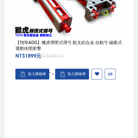
【翔準AOG】獵虎彈匣式彈弓 航太鋁合金 自動弓 磁吸式
運動休閒射擊
NT$1899元
NT$1899 元
" >
加入購物車
加入購物車