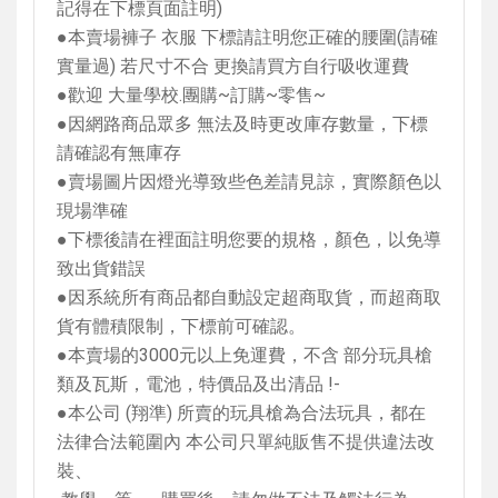
記得在下標頁面註明
)
●本賣場褲子 衣服 下標請註明您正確的腰圍
(
請確
實量過
)
若尺寸不合 更換請買方自行吸收運費
●歡迎 大量學校
.
團購
~
訂購
~
零售
~
●因網路商品眾多 無法及時更改庫存數量，下標
請確認有無庫存
●賣場圖片因燈光導致些色差請見諒，實際顏色以
現場準確
●下標後請在裡面註明您要的規格，顏色，以免導
致出貨錯誤
●因系統所有商品都自動設定超商取貨，而超商取
貨有體積限制，下標前可確認。
●本賣場的
3000
元以上免運費，不含 部分玩具槍
類及瓦斯，電池，特價品及出清品
!-
●本公司
(
翔準
)
所賣的玩具槍為合法玩具，都在
法律合法範圍內 本公司只單純販售不提供違法改
裝、