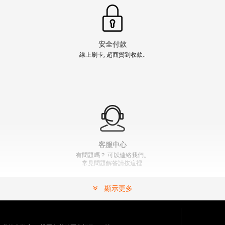
安全付款
線上刷卡, 超商貨到收款..
【少量現貨】【翔準AOG】 電鑽夾頭造型 步槍防火帽手
槍抑制器 -14MM 仿真齒輪紋路工業風格設計
NT$300元
NT$ 元
" >
加入購物車
加入購物車
客服中心
有問題嗎？ 可以連絡我們。
常見問題解答請按這裡.
顯示更多