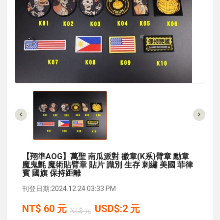
【翔準AOG】萬聖 南瓜派對 徽章(K系)臂章 勳章
魔鬼氈 魔術貼臂章 貼片 識別 生存 刺繡 美國 菲律
賓 國旗 保持距離
刊登日期:2024.12.24 03:33 PM
NT$
60
元
USD$:2 元
NT$ 元