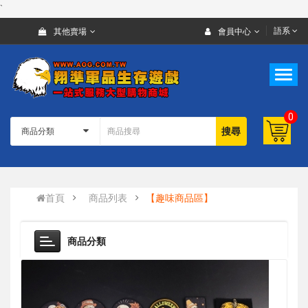
`
語系
其他賣場
會員中心
0
搜尋
首頁
商品列表
【趣味商品區】
商品分類