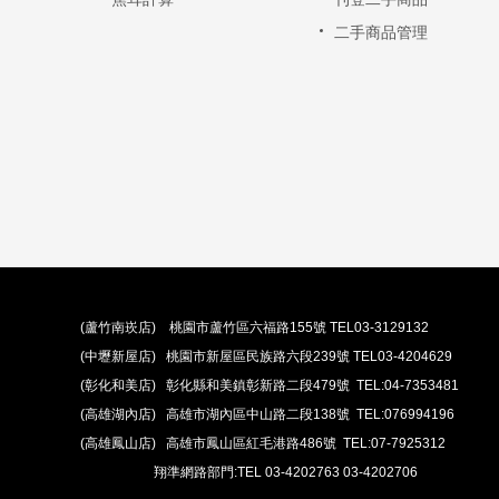
二手商品管理
(蘆竹南崁店) 桃園市蘆竹區六福路155號 TEL03-3129132
(中壢新屋店) 桃園市新屋區民族路六段239號 TEL03-4204629
(彰化和美店) 彰化縣和美鎮彰新路二段479號 TEL:04-7353481
(高雄湖內店) 高雄市湖內區中山路二段138號 TEL:076994196
(高雄鳳山店) 高雄市鳳山區紅毛港路486號 TEL:07-7925312
翔準網路部門:TEL 03-4202763 03-4202706