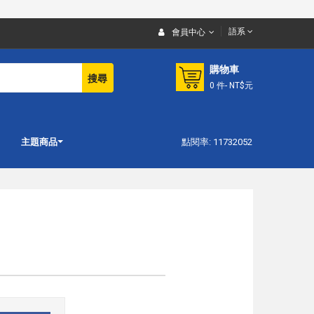
語系
會員中心
購物車
搜尋
0
件
- NT$元
主題商品
點閱率: 11732052