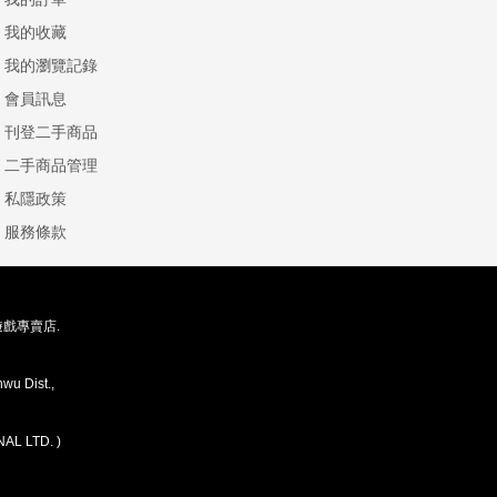
我的收藏
我的瀏覽記錄
會員訊息
刊登二手商品
二手商品管理
私隱政策
服務條款
存遊戲專賣店.
wu Dist.,
AL LTD. )