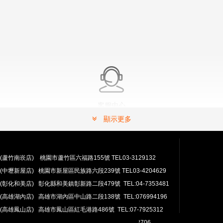
客服中心
有問題嗎？ 可以連絡我們。
顯示更多
常見問題解答請按這裡.
(蘆竹南崁店) 桃園市蘆竹區六福路155號 TEL03-3129132
(中壢新屋店) 桃園市新屋區民族路六段239號 TEL03-4204629
(彰化和美店) 彰化縣和美鎮彰新路二段479號 TEL:04-7353481
(高雄湖內店) 高雄市湖內區中山路二段138號 TEL:076994196
(高雄鳳山店) 高雄市鳳山區紅毛港路486號 TEL:07-7925312
翔準網路部門:TEL 03-4202763 03-4202706