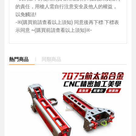
的責任，用槍人需自行注意安全及他人的權益，
以免觸法
!
-
※
(
購買前請查看以上須知
)
同意後再下標 下標表
示同意
~(
購買前請查看以上須知
)
※
-
熱門商品
同類商品