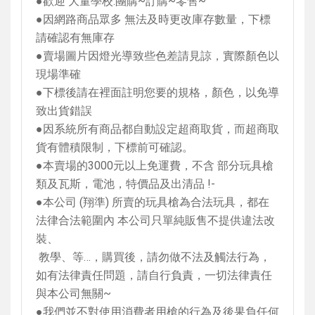
●歡迎 大量學校
.
團購
~
訂購
~
零售
~
●因網路商品眾多 無法及時更改庫存數量，下標
請確認有無庫存
●賣場圖片因燈光導致些色差請見諒，實際顏色以
現場準確
●下標後請在裡面註明您要的規格，顏色，以免導
致出貨錯誤
●因系統所有商品都自動設定超商取貨，而超商取
貨有體積限制，下標前可確認。
●本賣場的
3000
元以上免運費，不含 部分玩具槍
類及瓦斯，電池，特價品及出清品
!-
●本公司
(
翔準
)
所賣的玩具槍為合法玩具，都在
法律合法範圍內 本公司只單純販售不提供違法改
裝、
教學、等…，購買後，請勿做不法及觸法行為，
如有法律責任問題，請自行負責，一切法律責任
與本公司無關
~
●我們並不對使用消費者用槍的行為及後果負任何