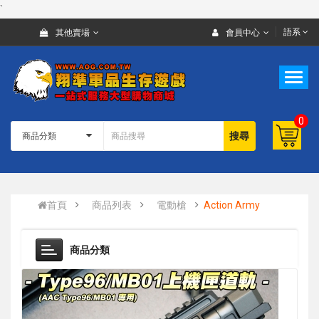
`
語系
其他賣場
會員中心
0
搜尋
首頁
商品列表
電動槍
Action Army
商品分類