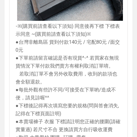
-
※
(
購買前請查看以下須知
)
同意後再下標 下標表
示同意
~(
購買前請查看以下須知
)
※
●台灣非離島區 貨到付款
140
元
/
宅配
80
元
/
面交
0
元
●下單前請留言確認是否有現貨
^-^
若買家在無現
貨情況下單付款我們賣方有權利取消訂單唷。
若取消訂單不會另外收取費用，收到的款項也
會全額退款。
●每批外觀有些許不同
/
可接受在下單喲
/
造成不
便，請見諒喔
^^
●下標後記得再次填寫您要的規格
(
問與答會消失
,
記得在下標頁面註明
)
●本賣場褲子 衣服 下標請註明您正確的腰圍
(
請確
實量過
)
若尺寸不合 更換請買方自行吸收運費