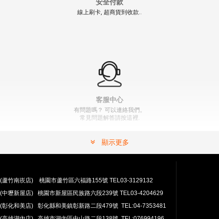
安全付款
線上刷卡, 超商貨到收款..
【翔準AOG】 ACTION AAP01鋁製彈匣釋放鈕 紅 CNC 鋁
合金 01-022-2
NT$750元
NT$ 元
" >
加入購物車
加入購物車
客服中心
有問題嗎？ 可以連絡我們。
常見問題解答請按這裡.
顯示更多
(蘆竹南崁店) 桃園市蘆竹區六福路155號 TEL03-3129132
(中壢新屋店) 桃園市新屋區民族路六段239號 TEL03-4204629
安心購買
(彰化和美店) 彰化縣和美鎮彰新路二段479號 TEL:04-7353481
100％付款保護。 簡單
退貨政策
(高雄湖內店) 高雄市湖內區中山路二段138號 TEL:076994196