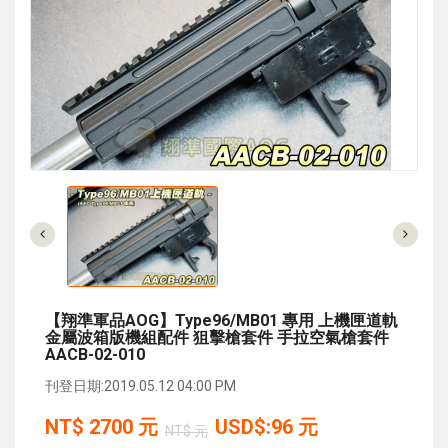
【翔準軍品AOG】Type96/MB01 專用 上機匣道軌
金屬波箱版機組配件 狙擊槍套件 手拉空氣槍套件
AACB-02-010
刊登日期:2019.05.12 04:00 PM
NT$
2700
元
USD$:96 元
NT$ 元