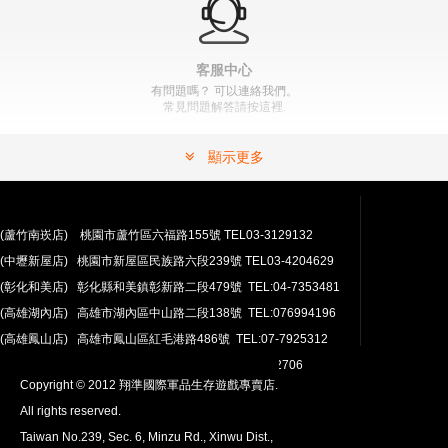
" >
加入購物車
加入購物車
客服中心
有問題嗎？ 可以連絡我們。
常見問題解答請按這裡.
顯示更多
(蘆竹南崁店) 桃園市蘆竹區六福路155號 TEL03-3129132
(中壢新屋店) 桃園市新屋區民族路六段239號 TEL03-4204629
安心購買
(彰化和美店) 彰化縣和美鎮彰新路二段479號 TEL:04-7353481
100％付款保護。 簡單
退貨政策
(高雄湖內店) 高雄市湖內區中山路二段138號 TEL:076994196
(高雄鳳山店) 高雄市鳳山區紅毛港路486號 TEL:07-7925312
翔準網路部門:TEL 03-4202763 03-4202706
Copyright © 2012 翔準國際軍品生存遊戲專賣店.
All rights reserved.
Taiwan No.239, Sec. 6, Minzu Rd., Xinwu Dist.,