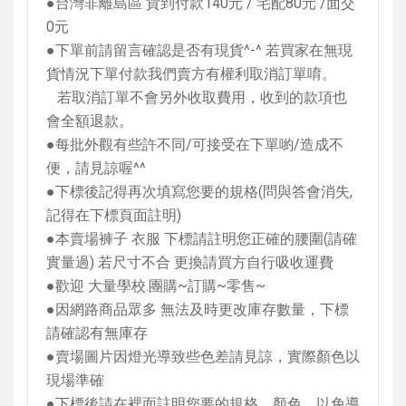
●台灣非離島區 貨到付款
140
元
/
宅配
80
元
/
面交
0
元
●下單前請留言確認是否有現貨
^-^
若買家在無現
貨情況下單付款我們賣方有權利取消訂單唷。
若取消訂單不會另外收取費用，收到的款項也
會全額退款。
●每批外觀有些許不同
/
可接受在下單喲
/
造成不
便，請見諒喔
^^
●下標後記得再次填寫您要的規格
(
問與答會消失
,
記得在下標頁面註明
)
●本賣場褲子 衣服 下標請註明您正確的腰圍
(
請確
實量過
)
若尺寸不合 更換請買方自行吸收運費
●歡迎 大量學校
.
團購
~
訂購
~
零售
~
●因網路商品眾多 無法及時更改庫存數量，下標
請確認有無庫存
●賣場圖片因燈光導致些色差請見諒，實際顏色以
現場準確
●下標後請在裡面註明您要的規格，顏色，以免導