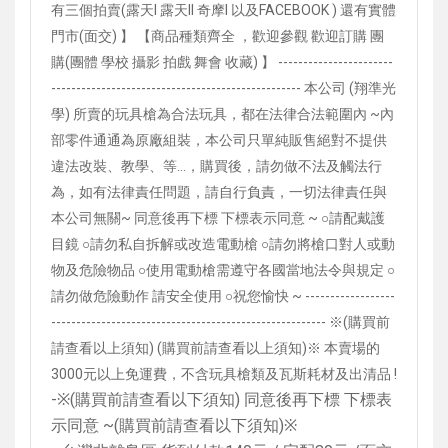
有三個拍賣(露天I 露天II 奇摩I 以及FACEBOOK ) 還有實體
門市(面交) 】 【商品種類齊全 ，歡迎參觀 歡迎訂購 團
購(團體 學校 攝影 拍戲 舞會 收藏) 】 -----------------------
-------------------------------------------------- 本公司 (翔準光
學) 所賣的玩具槍為合法玩具，都在法律合法範圍內 ~內
部零件通通為原廠組裝，本公司只單純販售絕對不提供
違法改裝、教學、等…，購買後，請勿做不法及觸法行
為，如有法律責任問題，請自行負責，一切法律責任與
本公司無關~ 同意後再下標 下標表示同意 ~ ○請配戴護
目鏡 ○請勿私自拆解或改造電動槍 ○請勿將槍口對人或動
物及危險物品 ○使用電動槍需遵守各國當地法令與規定 ○
請勿做危險動作 請安全使用 ○祝您愉快 ~ ------------------
------------------------------------------------------- ※(購買前
請查看以上須知) (購買前請查看以上須知)※ 本賣場的
3000元以上免運費，不含玩具槍類及瓦斯耗材及出清品 !
-
※
(
購買前請查看以下須知
)
同意後再下標 下標表
示同意
~(
購買前請查看以下須知
)
※