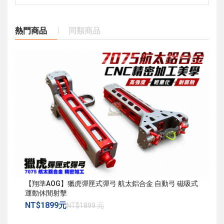
熱門商品
同類商品
【翔準AOG】獵虎彈匣式彈弓 航太鋁合金 自動弓 磁吸式
運動休閒射擊
NT$1899元
NT$1899 元