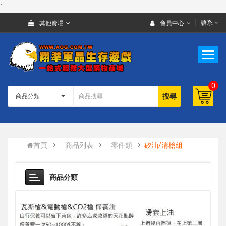
`
語系
其他賣場
會員中心
0
搜尋
首頁
商品列表
零件類
矽油/清槍組
商品分類