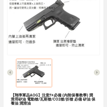
【翔準軍品AOG】注意!!+必備 (內附保養教學) 潤
滑用矽油 電動槍/瓦斯槍/CO2槍/折槍 必備 矽油 保
養油 潤滑油