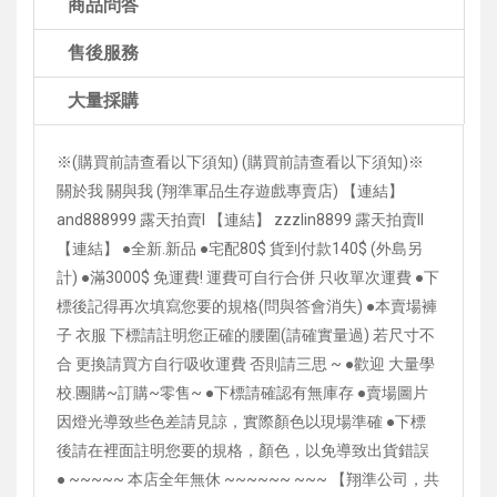
商品問答
售後服務
大量採購
※(購買前請查看以下須知) (購買前請查看以下須知)※
關於我 關與我 (翔準軍品生存遊戲專賣店) 【連結】
and888999 露天拍賣I 【連結】 zzzlin8899 露天拍賣II
【連結】 ●全新.新品 ●宅配80$ 貨到付款140$ (外島另
計) ●滿3000$ 免運費! 運費可自行合併 只收單次運費 ●下
標後記得再次填寫您要的規格(問與答會消失) ●本賣場褲
子 衣服 下標請註明您正確的腰圍(請確實量過) 若尺寸不
合 更換請買方自行吸收運費 否則請三思 ~ ●歡迎 大量學
校.團購~訂購~零售~ ●下標請確認有無庫存 ●賣場圖片
因燈光導致些色差請見諒，實際顏色以現場準確 ●下標
後請在裡面註明您要的規格，顏色，以免導致出貨錯誤
● ~~~~~ 本店全年無休 ~~~~~~ ~~~ 【翔準公司，共