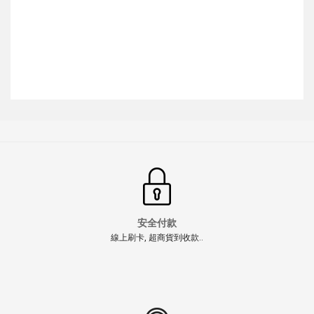
安全付款
線上刷卡, 超商貨到收款..
【翔準AOG】恐龍 織物防水噴劑 220ml Y5-0042 FOR
FABRIC 專業防潑水保護噴霧
NT$215元
NT$ 元