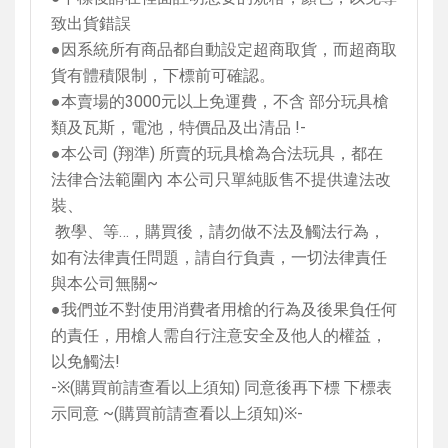
致出貨錯誤
●因系統所有商品都自動設定超商取貨，而超商取
貨有體積限制，下標前可確認。
●本賣場的
3000
元以上免運費，不含 部分玩具槍
類及瓦斯，電池，特價品及出清品
!-
●本公司
(
翔準
)
所賣的玩具槍為合法玩具，都在
法律合法範圍內 本公司只單純販售不提供違法改
裝、
教學、等…，購買後，請勿做不法及觸法行為，
如有法律責任問題，請自行負責，一切法律責任
與本公司無關
~
●我們並不對使用消費者用槍的行為及後果負任何
的責任，用槍人需自行注意安全及他人的權益，
以免觸法
!
-
※
(
購買前請查看以上須知
)
同意後再下標 下標表
示同意
~(
購買前請查看以上須知
)
※
-