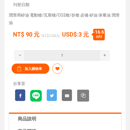
刊登日期:
潤滑用矽油 電動槍/瓦斯槍/CO2槍/折槍 必備 矽油 保養油 潤滑
油
-16.67%
NT$
90
元
USD$:3 元
NT$108元
OFF
分享至
商品說明