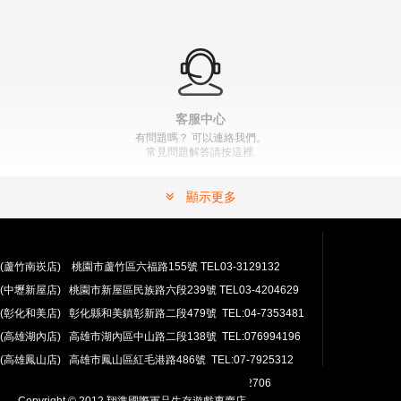
客服中心
有問題嗎？ 可以連絡我們。
常見問題解答請按這裡.
顯示更多
(蘆竹南崁店) 桃園市蘆竹區六福路155號 TEL03-3129132
(中壢新屋店) 桃園市新屋區民族路六段239號 TEL03-4204629
安心購買
(彰化和美店) 彰化縣和美鎮彰新路二段479號 TEL:04-7353481
100％付款保護。 簡單
退貨政策
(高雄湖內店) 高雄市湖內區中山路二段138號 TEL:076994196
(高雄鳳山店) 高雄市鳳山區紅毛港路486號 TEL:07-7925312
翔準網路部門:TEL 03-4202763 03-4202706
Copyright © 2012 翔準國際軍品生存遊戲專賣店.