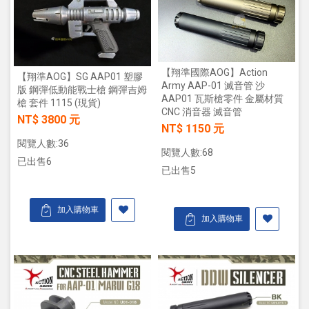
【翔準國際AOG】Action
【翔準AOG】SG AAP01 塑膠
Army AAP-01 滅音管 沙
版 鋼彈低動能戰士槍 鋼彈吉姆
AAP01 瓦斯槍零件 金屬材質
槍 套件 1115 (現貨)
CNC 消音器 滅音管
NT$ 3800 元
NT$ 1150 元
閱覽人數:36
閱覽人數:68
已出售6
已出售5
加入購物車
加入購物車