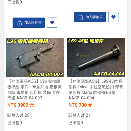
已出售0
加入購物車
加入購物車
【翔準軍品AOG】L96 零扣壓
【翔準國際AOG】L96 45度 尾
板機組 零件 L96系列 扣壓板機
頂桿 Tokyo 手拉空氣槍用 彈簧
寬軌 電動槍 瓦斯槍 裝備 零件
尾頂桿 Marui 散彈槍 BB槍
周邊 AACB-04-007
AACB-04-004
NT$ 3900 元
NT$ 700 元
閱覽人數:26
閱覽人數:21
已出售0
已出售0