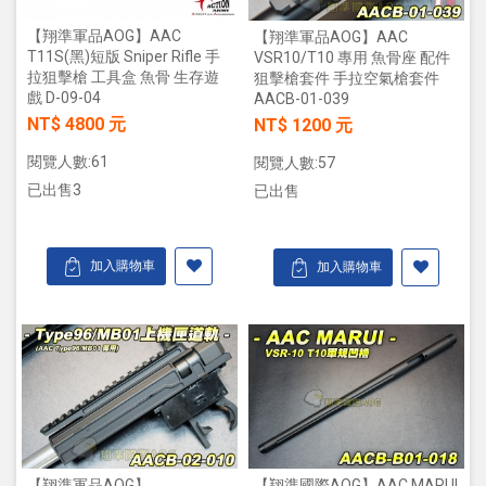
【翔準軍品AOG】AAC
【翔準軍品AOG】AAC
T11S(黑)短版 Sniper Rifle 手
VSR10/T10 專用 魚骨座 配件
拉狙擊槍 工具盒 魚骨 生存遊
狙擊槍套件 手拉空氣槍套件
戲 D-09-04
AACB-01-039
NT$ 4800 元
NT$ 1200 元
閱覽人數:61
閱覽人數:57
已出售3
已出售
加入購物車
加入購物車
【翔準軍品AOG】
【翔準國際AOG】AAC MARUI