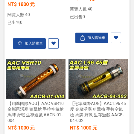
NT$ 1800 元
閱覽人數:40
閱覽人數:40
已出售0
已出售0
加入購物車
加入購物車
【翔準國際AOG】AAC VSR10
【翔準國際AOG】AAC L96 45
金屬尾活塞 狙擊槍 手拉空氣槍
度 金屬活塞 狙擊槍 手拉空氣
馬牌 野戰 生存遊戲 AACB-01-
槍 馬牌 野戰 生存遊戲 AACB-
004
04-002
NT$ 1000 元
NT$ 1000 元