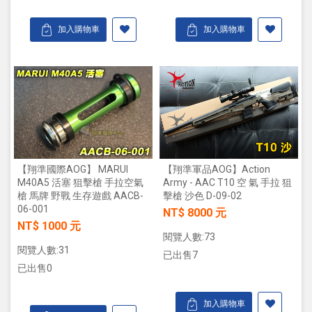
加入購物車
加入購物車
【翔準國際AOG】 MARUI
【翔準軍品AOG】Action
M40A5 活塞 狙擊槍 手拉空氣
Army - AAC T10 空 氣 手拉 狙
槍 馬牌 野戰 生存遊戲 AACB-
擊槍 沙色 D-09-02
06-001
NT$ 8000 元
NT$ 1000 元
閱覽人數:73
閱覽人數:31
已出售7
已出售0
加入購物車