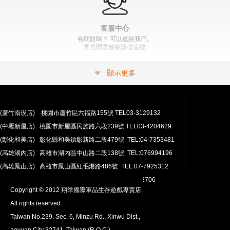
客服中心
有問題嗎？ 可以連絡我們。
常見問題解答請按這裡.
顯示更多
(蘆竹南崁店) 桃園市蘆竹區六福路155號 TEL03-3129132
(中壢新屋店) 桃園市新屋區民族路六段239號 TEL03-4204629
安心購買
(彰化和美店) 彰化縣和美鎮彰新路二段479號 TEL:04-7353481
100％付款保護。 簡單
退貨政策
(高雄湖內店) 高雄市湖內區中山路二段138號 TEL:076994196
(高雄鳳山店) 高雄市鳳山區紅毛港路486號 TEL:07-7925312
翔準網路部門:TEL 03-4202763 03-4202706
Copyright © 2012 翔準國際軍品生存遊戲專賣店.
All rights reserved.
Taiwan No.239, Sec. 6, Minzu Rd., Xinwu Dist.,
aoyuan City 32741, Taiwan (R.O.C.)