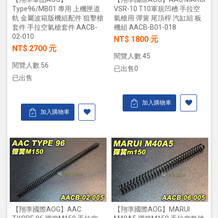
Type96/MB01 專用 上機匣道
VSR-10 T10軍規凹槽 手拉空
軌 金屬波箱版機組配件 狙擊槍
氣槍用 彈簧 尾頂桿 汽缸組 板
套件 手拉空氣槍套件 AACB-
機組 AACB-B01-018
02-010
NT$ 1800 元
NT$ 2700 元
閱覽人數:45
閱覽人數:56
已出售0
已出售
加入購物車
加入購物車
【翔準國際AOG】AAC
【翔準國際AOG】MARUI