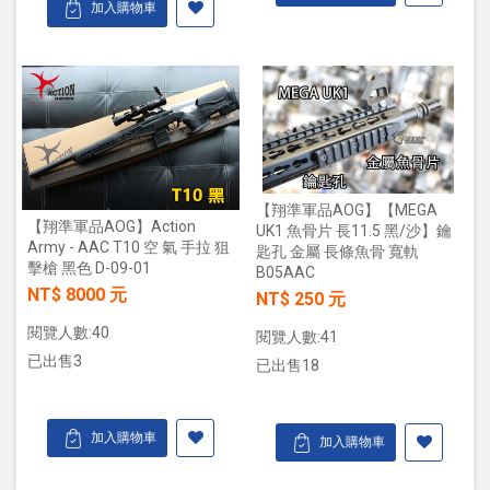
加入購物車
【翔準軍品AOG】【MEGA
【翔準軍品AOG】Action
UK1 魚骨片 長11.5 黑/沙】鑰
Army - AAC T10 空 氣 手拉 狙
匙孔 金屬 長條魚骨 寬軌
擊槍 黑色 D-09-01
B05AAC
NT$ 8000 元
NT$ 250 元
閱覽人數:40
閱覽人數:41
已出售3
已出售18
加入購物車
加入購物車