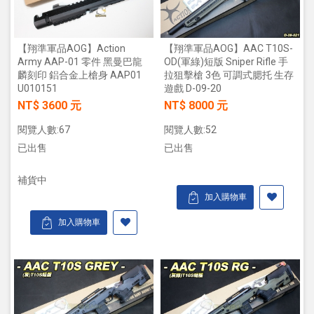
【翔準軍品AOG】Action
【翔準軍品AOG】AAC T10S-
Army AAP-01 零件 黑曼巴龍
OD(軍綠)短版 Sniper Rifle 手
麟刻印 鋁合金上槍身 AAP01
拉狙擊槍 3色 可調式腮托 生存
U010151
遊戲 D-09-20
NT$ 3600 元
NT$ 8000 元
閱覽人數:67
閱覽人數:52
已出售
已出售
補貨中
加入購物車
加入購物車