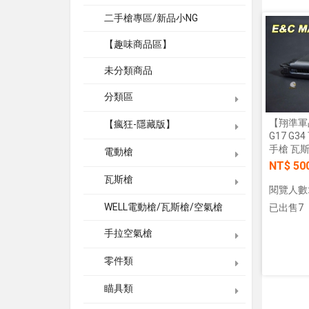
二手槍專區/新品小NG
【趣味商品區】
未分類商品
分類區
【翔準軍品
【瘋狂-隱藏版】
G17 G3
手槍 瓦斯槍
電動槍
NT$ 50
瓦斯槍
閱覽人數:
WELL電動槍/瓦斯槍/空氣槍
已出售7
手拉空氣槍
零件類
瞄具類