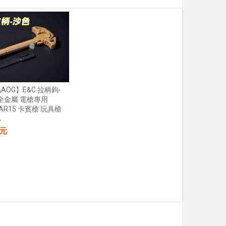
OG】E&C 拉柄鉤-
 全金屬 電槍專用
S AR15 卡賓槍 玩具槍
A
 元
加入購物車