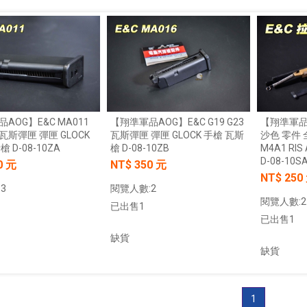
AOG】E&C MA011
【翔準軍品AOG】E&C G19 G23
【翔準軍品A
4 瓦斯彈匣 彈匣 GLOCK
瓦斯彈匣 彈匣 GLOCK 手槍 瓦斯
沙色 零件
 D-08-10ZA
槍 D-08-10ZB
M4A1 RI
D-08-10S
0 元
NT$ 350 元
NT$ 250
3
閱覽人數:2
閱覽人數:2
已出售1
已出售1
缺貨
加入購物車
缺貨
加入購物車
1