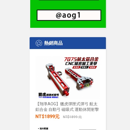
熱銷商品
【翔準AOG】獵虎彈匣式彈弓 航太
鋁合金 自動弓 磁吸式 運動休閒射擊
【翔準AO
水+發光 
NT$1899元
NT$1899 元
發兒童戲
禮物小朋