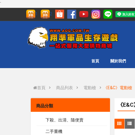
`
1
2
首頁
關於我們
首頁
商品列表
電動槍
《E&C》電動槍
《E&C
商品分類
下殺、出清、隨便賣
二手重機