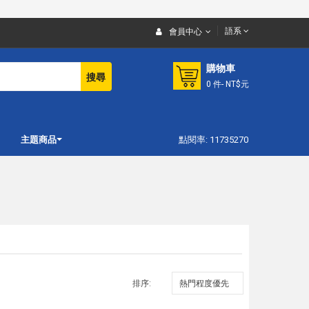
語系
會員中心
購物車
搜尋
0
件
- NT$元
主題商品
點閱率: 11735270
排序: