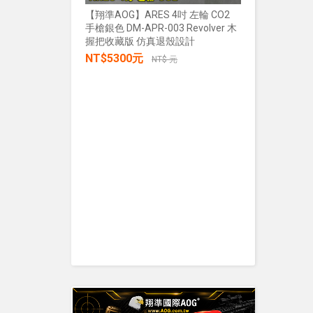
【翔準AOG】ARES 4吋 左輪 CO2
手槍銀色 DM-APR-003 Revolver 木
【翔準AOG
握把收藏版 仿真退殼設計
張/100張
NT$5300元
生存遊戲 
NT$ 元
IPSC 練
NT$30
加入購物車