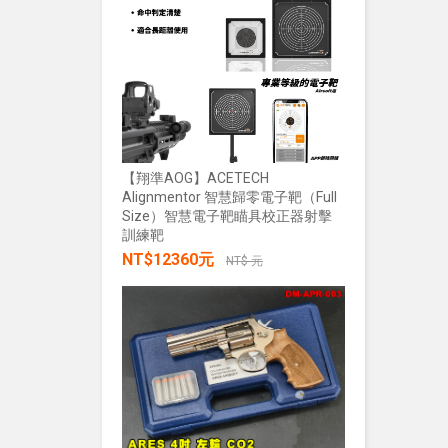
加入購物車
NT$28
【翔準AOG】ACETECH
Alignmentor 智慧歸零電子靶（Full
Size）智慧電子靶瞄具校正器射擊
【翔準AOG
訓練靶
綠雷射戰術燈
NT$12360元
20mm魚骨
NT$ 元
NT$285
加入購物車