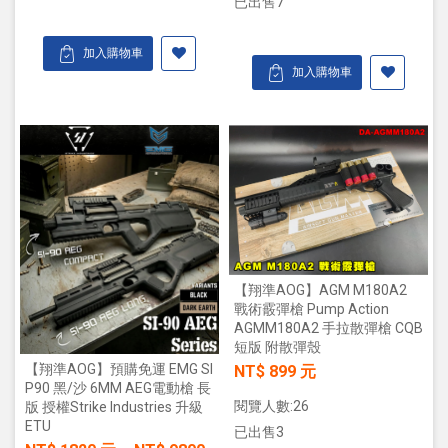
已出售7
加入購物車
加入購物車
【翔準AOG】AGM M180A2
戰術霰彈槍 Pump Action
AGMM180A2 手拉散彈槍 CQB
短版 附散彈殼
【翔準AOG】預購免運 EMG SI
NT$ 899 元
P90 黑/沙 6MM AEG電動槍 長
閱覽人數:26
版 授權Strike Industries 升級
ETU
已出售3