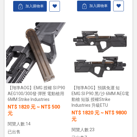
加入購物車
加入購物車
【翔準AOG】EMG 授權 SI P90
【翔準AOG】預購免運 短
AEG100/300發 彈匣 電動槍用
EMG SI P90 黑/沙 6MM AEG電
6MM Strike Industries
動槍 短版 授權Strike
Industries 升級ETU
NT$
1820
元
~
NT$
500
NT$
1820
元
~
NT$
9800
元
元
閱覽人數:14
閱覽人數:23
已出售