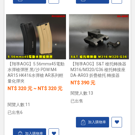
【翔準AOG】5.56mmx45電動
【翔準AOG】S&T 槍托轉換器
水彈槍彈匣 黑/沙 PDW M4
M316/M320/G36 槍托轉接座
AR15 HK416水彈槍 AR系列輕
DA-AR03 折疊槍托 轉接器
量化彈夾
NT$ 390 元
NT$
320
元
~
NT$
320
元
閱覽人數:13
已出售
閱覽人數:11
已出售6
加入購物車
加入購物車