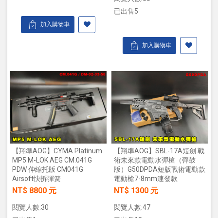
已出售5
加入購物車
加入購物車
【翔準AOG】CYMA Platinum
【翔準AOG】SBL-17A短劍 戰
MP5 M-LOK AEG CM.041G
術未來款電動水彈槍（彈鼓
PDW 伸縮托版 CM041G
版）G50DPDA短版戰術電動款
Airsoft快拆彈簧
電動槍7-8mm連發款
NT$ 8800 元
NT$ 1300 元
閱覽人數:30
閱覽人數:47