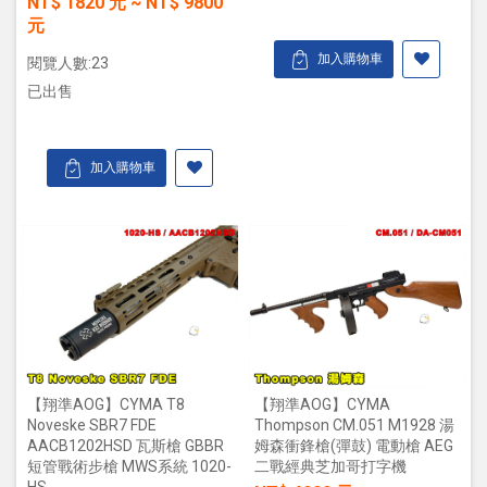
NT$
1820
元
~
NT$
9800
元
加入購物車
閱覽人數:23
已出售
加入購物車
【翔準AOG】CYMA T8
【翔準AOG】CYMA
Noveske SBR7 FDE
Thompson CM.051 M1928 湯
AACB1202HSD 瓦斯槍 GBBR
姆森衝鋒槍(彈鼓) 電動槍 AEG
短管戰術步槍 MWS系統 1020-
二戰經典芝加哥打字機
HS