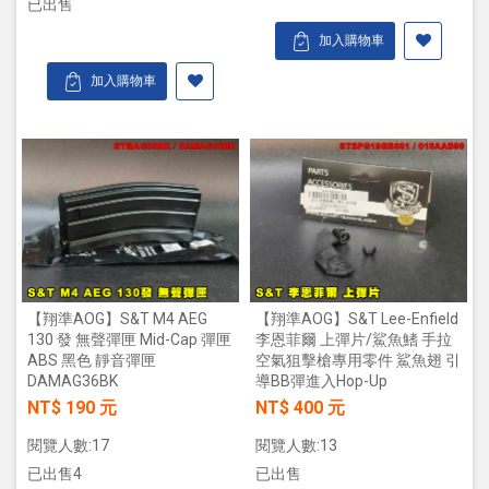
已出售
加入購物車
加入購物車
【翔準AOG】S&T M4 AEG
【翔準AOG】S&T Lee-Enfield
130 發 無聲彈匣 Mid-Cap 彈匣
李恩菲爾 上彈片/鯊魚鰭 手拉
ABS 黑色 靜音彈匣
空氣狙擊槍專用零件 鯊魚翅 引
DAMAG36BK
導BB彈進入Hop-Up
NT$ 190 元
NT$ 400 元
閱覽人數:17
閱覽人數:13
已出售4
已出售