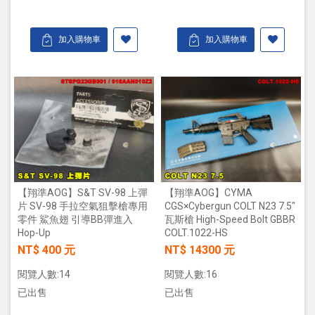
加入購物車
加入購物車
【翔準AOG】S&T SV-98 上彈
【翔準AOG】CYMA
片 SV-98 手拉空氣狙擊槍專用
CGS×Cybergun COLT N23 7.5"
零件 鯊魚翅 引導BB彈進入
瓦斯槍 High-Speed Bolt GBBR
Hop-Up
COLT.1022-HS
NT$ 400 元
NT$ 14300 元
閱覽人數:14
閱覽人數:16
已出售
已出售