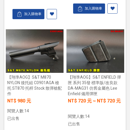
加入購物車
加入購物車
【翔準AOG】S&T M870
【翔準AOG】S&T ENFIELD 彈
NYLON 後托組 C0901AGA 槍
匣 系列 35發 標準版/改良款
托 ST870 托桿 Stock 散彈槍配
DA-MAG31 仿舊金屬色 Lee
件
Enfield 備用彈匣
NT$ 980 元
NT$
720
元
~
NT$
720
元
閱覽人數:14
閱覽人數:14
已出售
已出售