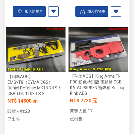
加入購物車
加入購物車
【翔準AOG】King Arms FN
【翔準AOG】
P90 粉色特別版 電動槍 GBB
EMG×T8（CYMA CGS）
KA-AG93PKFN 衝鋒槍 Bullpup
Daniel Defense MK18 RIII 9.5
Pink AEG
GBBR DD.1103-LS SL
NT$ 7720 元
NT$ 14300 元
閱覽人數:17
閱覽人數:28
已出售
已出售