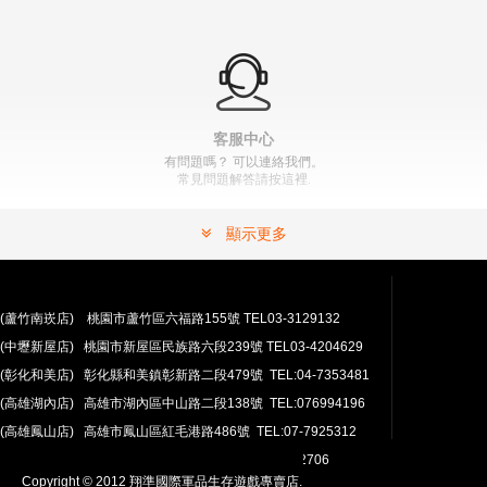
客服中心
有問題嗎？ 可以連絡我們。
常見問題解答請按這裡.
顯示更多
(蘆竹南崁店) 桃園市蘆竹區六福路155號 TEL03-3129132
(中壢新屋店) 桃園市新屋區民族路六段239號 TEL03-4204629
安心購買
(彰化和美店) 彰化縣和美鎮彰新路二段479號 TEL:04-7353481
100％付款保護。 簡單
退貨政策
(高雄湖內店) 高雄市湖內區中山路二段138號 TEL:076994196
(高雄鳳山店) 高雄市鳳山區紅毛港路486號 TEL:07-7925312
翔準網路部門:TEL 03-4202763 03-4202706
Copyright © 2012 翔準國際軍品生存遊戲專賣店.