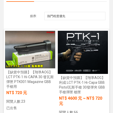
排序:
【缺貨中預購】【翔準AOG】
LCT PTK-1 Hi-CAPA 30 發瓦斯
【缺貨中預購】【翔準AOG】
彈匣 PTK001 Magazine GBB
利成 LCT PTK-1 Hi-Capa GBB
手槍用
Pistol瓦斯手槍 30發彈夾 GBB
手槍彈匣 槍匣
NT$ 720 元
NT$
4600
元
~
NT$
720
閱覽人數:23
元
已出售
閱覽人數:66