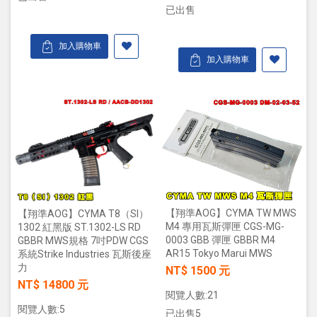
已出售
加入購物車
加入購物車
【翔準AOG】CYMA TW MWS
【翔準AOG】CYMA T8（SI）
M4 專用瓦斯彈匣 CGS-MG-
1302 紅黑版 ST.1302-LS RD
0003 GBB 彈匣 GBBR M4
GBBR MWS規格 7吋PDW CGS
AR15 Tokyo Marui MWS
系統Strike Industries 瓦斯後座
力
NT$ 1500 元
NT$ 14800 元
閱覽人數:21
閱覽人數:5
已出售5