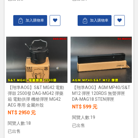
加入購物車
加入購物車
【翔準AOG】S&T MG42 電動
【翔準AOG】AGM MP40/S&T
彈鼓 2500發 DAG-MG42 彈藥
M12 彈匣 120RDS 無聲彈匣
箱 電動供彈 機槍彈匣 MG42
DA-MAG18 STEN彈匣
AEG 專用 金屬外殼
NT$ 599 元
NT$ 2950 元
閱覽人數:19
閱覽人數:18
已出售
已出售