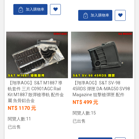
加入購物車
加入購物車
【翔準AOG】S&T M1887 導
【翔準AOG】S&T SV-98
軌套件 三片 C0901AGC Rail
45RDS 彈匣 DA-MAG50 SV98
Kit M1887 散彈槍導軌 配件金
Magazine 狙擊槍彈匣 配件
屬 魚骨鋁合金
NT$ 499 元
NT$ 1170 元
閱覽人數:15
閱覽人數:11
已出售
已出售