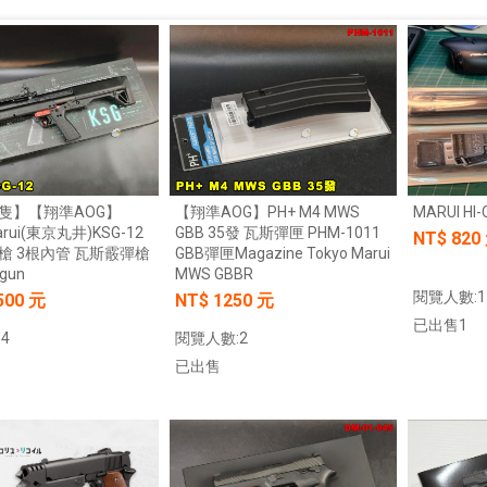
隻】【翔準AOG】
【翔準AOG】PH+ M4 MWS
MARUI H
arui(東京丸井)KSG-12
GBB 35發 瓦斯彈匣 PHM-1011
NT$
820
槍 3根內管 瓦斯霰彈槍
GBB彈匣Magazine Tokyo Marui
tgun
MWS GBBR
閱覽人數:1
500 元
NT$ 1250 元
已出售1
4
閱覽人數:2
已出售
加入購物車
加入購物車