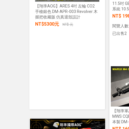
11.5吋 
【翔準AOG】ARES 4吋 左輪 CO2
系統 10.
手槍銀色 DM-APR-003 Revolver 木
【翔準AOG
NT$ 19
握把收藏版 仿真退殼設計
張/100張
NT$5300元
生存遊戲 
NT$ 元
閱覽人數:
IPSC 練
已出售2
NT$30
加入購物車
【翔準軍品
MWS CQB
本製 DM-
NT$ 16