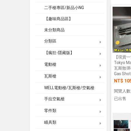
二手槍專區/新品小NG
【趣味商品區】
未分類商品
分類區
【瘋狂-隱藏版】
【現貨一
Tokyo M
電動槍
瓦斯散彈
Gas Sho
瓦斯槍
NT$ 10
WELL電動槍/瓦斯槍/空氣槍
閱覽人數:
已出售
手拉空氣槍
零件類
瞄具類