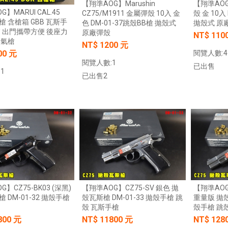
【翔準AOG】Marushin
【翔準AOG】
】MARUI CAL.45
CZ75/M1911 金屬彈殼 10入 金
殼 金 10入
槍 含槍箱 GBB 瓦斯手
色 DM-01-37跳殼BB槍 拋殼式
拋殼式 原
箱 出門攜帶方便 後座力
原廠彈殼
NT$ 110
 氣槍
NT$ 1200 元
閱覽人數:4
00 元
閱覽人數:1
已出售
1
已出售2
加入購物車
加入購物車
】CZ75-BK03 (深黑)
【翔準AOG】CZ75-SV 銀色 拋
【翔準AOG
 DM-01-32 拋殼手槍
殼瓦斯槍 DM-01-33 拋殼手槍 跳
重量版 拋殼
殼 瓦斯手槍
殼手槍 跳殼
800 元
NT$ 11800 元
NT$ 128