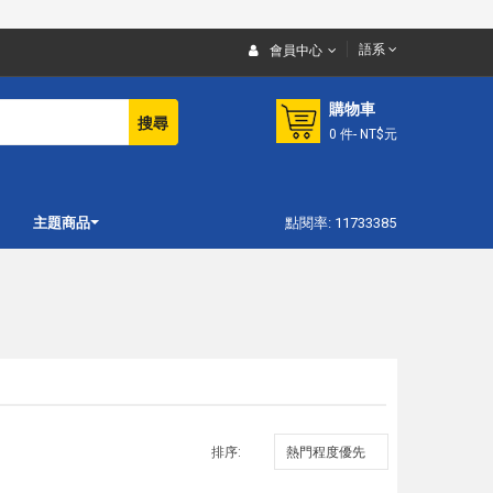
語系
會員中心
購物車
搜尋
0
件
- NT$元
主題商品
點閱率: 11733385
排序: