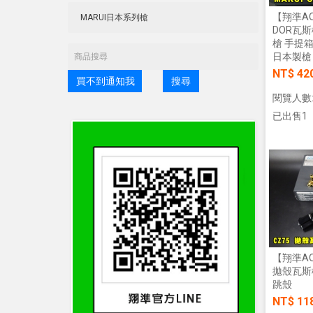
【翔準AOG
DOR瓦斯
槍 手提
日本製槍
NT$ 42
買不到通知我
搜尋
閱覽人數:
已出售1
【翔準AOG
拋殼瓦斯槍
跳殼
NT$ 11