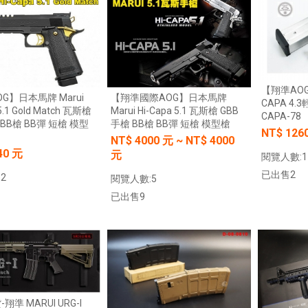
加入購物車
加入購物車
0元
NT$ 元
加入購物車
加入購物車
【翔準AOG】
G】日本馬牌 Marui
【翔準國際AOG】日本馬牌
CAPA 4
 5.1 Gold Match 瓦斯槍
Marui Hi-Capa 5.1 瓦斯槍 GBB
CAPA-78
 BB槍 BB彈 短槍 模型
手槍 BB槍 BB彈 短槍 模型槍
NT$ 126
【翔準AOG】G&G CM16-BATTO
NT$
4000
元
~
NT$
4000
CQB 裝飾彈電動槍 M-LOK CGG-
】SKYWOODS RL750G
40 元
元
閱覽人數:1
CM16BAT AEG
 B1AXG 750流明
已出售2
2
 USB充電 IP66防水
閱覽人數:5
NT$6200元
NT$ 元
0元
NT$ 元
已出售9
加入購物車
加入購物車
加入購物車
加入購物車
-翔準 MARUI URG-I