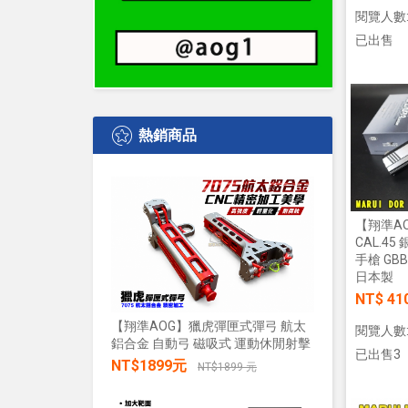
閱覽人數:
已出售
熱銷商品
【翔準AO
CAL.45 
手槍 GB
日本製
NT$ 41
【翔準AOG】獵虎彈匣式彈弓 航太
閱覽人數:
鋁合金 自動弓 磁吸式 運動休閒射擊
【翔準AO
已出售3
水+發光 
NT$1899元
NT$1899 元
發兒童戲
禮物小朋