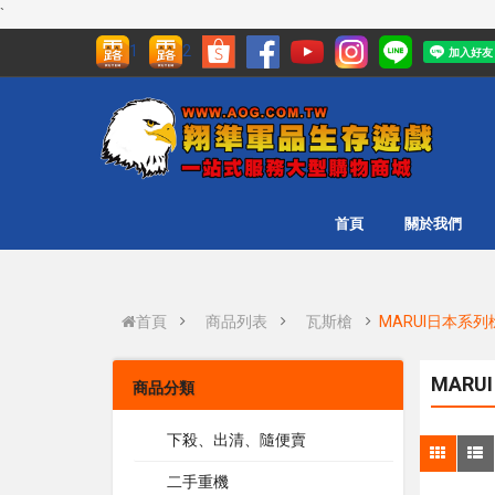
`
1
2
首頁
關於我們
首頁
商品列表
瓦斯槍
MARUI日本系列
MARU
商品分類
下殺、出清、隨便賣
二手重機