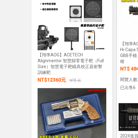
加入購物車
NT$28
【翔準AO
Hi-Capa
【翔準AOG】ACETECH
GBB手槍
Alignmentor 智慧歸零電子靶（Full
槍
Size）智慧電子靶瞄具校正器射擊
【翔準AOG
NT$ 48
訓練靶
綠雷射戰術燈
NT$12360元
閱覽人數:
20mm魚骨
NT$ 元
NT$285
已出售6
加入購物車
2024進貨