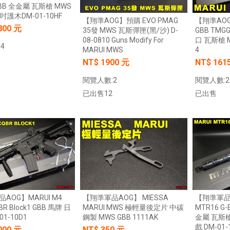
GBB 全金屬 瓦斯槍 MWS
【翔準AOG】SNA Pink Venom GBB
5吋護木DM-01-10HF
【翔準AOG】
【翔準AOG】預購 EVO PMAG
瓦斯手槍 粉紅毒液 特仕版 CNC 日本
】17x17 牛皮靶紙(20
800 元
GBB TM
35發 MWS 瓦斯彈匣(黑/沙) D-
MARUI 系統 含裝飾彈 清脆滑套 送禮
) 射擊靶紙 加厚 厚版3mm
口 瓦斯槍 M
08-0810 Guns Modify For
情人節
專用靶紙 BB彈 射擊靶
4
4
MARUI MWS
習靶紙
NT$12800元
NT$ 元
NT$ 161
NT$ 1900 元
0元
NT$ 元
加入購物車
閱覽人數:2
閱覽人數:2
加入購物車
加入購物車
已出售
已出售12
加入購物車
AOG】MARUI M4
【翔準軍品AOG】 MIESSA
【翔準軍品A
R Block1 GBB 馬牌 日
MARUI MWS 極輕量後定片 中碳
MTR16 G-
01-10D1
鋼製 MWS GBB 1111AK
金屬 瓦斯
戲 DM-01-
000 元
NT$ 350 元