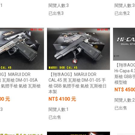
1
閱覽人數:3
閱覽人數:3
已出售3
已出售2
加入購物車
加入購物車
【翔準AOG
Hi-Capa 
G】MARUI DOR
【翔準AOG】MARUI DOR
斯槍 GBB
銀 瓦斯槍 DM-01-05A
CAL.45 黑 瓦斯槍 DM-01-05 手
模型槍
B 氣體手槍 氣槍 瓦斯槍
槍 GBB 氣體手槍 氣槍 瓦斯槍日
NT$ 450
本製
00 元
NT$ 4100 元
閱覽人數:2
已出售
3
閱覽人數:1
【翔準AOG】新品免運Umarex/VFC
G】冰鼠電動脈衝水槍 噴
已出售
HK33 GBBR 瓦斯長槍 D-VF2-LHK33
G50DD 發光款電動水槍 連
GBB 增強後作力HK53
水夏日玩具水戰神器水仗
友
NT$14800元
NT$ 元