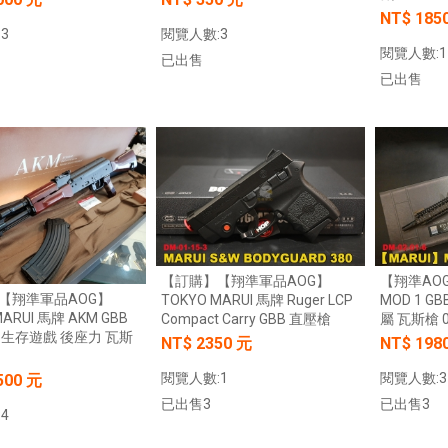
NT$ 185
3
閱覽人數:3
閱覽人數:1
已出售
已出售
加入購物車
加入購物車
【訂購】【翔準軍品AOG】
【翔準AOG
【翔準軍品AOG】
TOKYO MARUI 馬牌 Ruger LCP
MOD 1 
MARUI 馬牌 AKM GBB
Compact Carry GBB 直壓槍
屬 瓦斯槍 0
 生存遊戲 後座力 瓦斯
NT$ 2350 元
NT$ 198
閱覽人數:1
閱覽人數:3
500 元
已出售3
已出售3
4