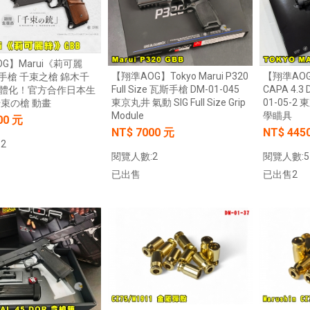
G】Marui《莉可麗
【翔準AOG】Tokyo Marui P320
【翔準AOG】
手槍 千束之槍 錦木千
Full Size 瓦斯手槍 DM-01-045
CAPA 4.3
體化！官方合作日本生
東京丸井 氣動 SIG Full Size Grip
01-05-2
千束の槍 動畫
Module
學瞄具
00 元
NT$ 7000 元
NT$ 445
2
閱覽人數:2
閱覽人數:5
已出售
已出售2
加入購物車
加入購物車