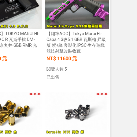
【翔準AOG】Tokyo Marui Hi-
TOKYO MARUI HI-
Capa 4.3改5.1 GBB 瓦斯槍 昇級
 D.O.R 瓦斯手槍 DM-
版 紫+綠 客製化 IPSC 生存遊戲
 東京丸井 GBB RMR 光
競技射擊改裝收藏
NT$ 11600 元
0 元
閱覽人數:5
已出售
加入購物車
加入購物車