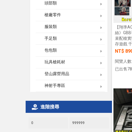
頭部類
槍廠零件
服裝類
【翔準AO
絲》GBB
束配槍實
手足類
存遊戲 
包包類
NT$ 89
閱覽人數:
玩具槍耗材
已出售78
登山露營用品
神射手專區
進階搜尋