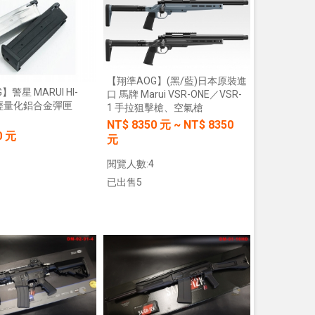
加入購物車
加入購物車
【翔準AOG】(黑/藍)日本原裝進
警星 MARUI HI-
口 馬牌 Marui VSR-ONE／VSR-
.3輕量化鋁合金彈匣
1 手拉狙擊槍、空氣槍
NT$
8350
元
~
NT$
8350
0 元
元
【翔準AOG】S&T UFC M4彈匣 AEG
【翔準AOG】MIT 橡膠12.7
無聲彈匣(盒裝)5入 130連 沙
暴彈 1.14g 100顆罐裝 台
閱覽人數:4
DAMAG36VTA M4/AR15系列 電動
密度實心橡膠訓練用途橡膠
槍匣
已出售5
NT$150元
NT$ 元
NT$799元
NT$ 元
加入購物車
加入購物車
加入購物車
加入購物車