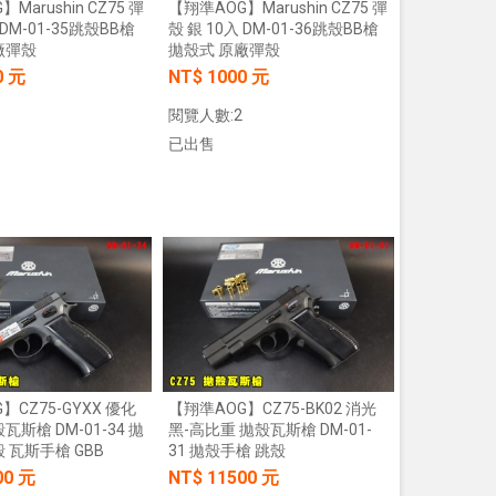
Marushin CZ75 彈
【翔準AOG】Marushin CZ75 彈
 DM-01-35跳殼BB槍
殼 銀 10入 DM-01-36跳殼BB槍
廠彈殼
拋殼式 原廠彈殼
0 元
NT$ 1000 元
閱覽人數:2
已出售
加入購物車
加入購物車
】CZ75-GYXX 優化
【翔準AOG】CZ75-BK02 消光
瓦斯槍 DM-01-34 拋
黑-高比重 拋殼瓦斯槍 DM-01-
 瓦斯手槍 GBB
31 拋殼手槍 跳殼
00 元
NT$ 11500 元