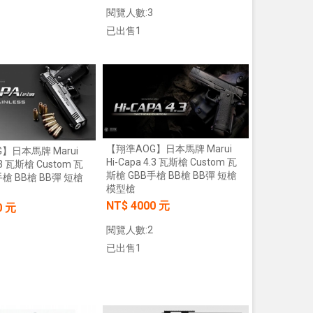
閱覽人數:3
已出售1
加入購物車
加入購物車
【翔準AOG】日本馬牌 Marui
】日本馬牌 Marui
Hi-Capa 4.3 瓦斯槍 Custom 瓦
4.3 瓦斯槍 Custom 瓦
斯槍 GBB手槍 BB槍 BB彈 短槍
手槍 BB槍 BB彈 短槍
模型槍
NT$ 4000 元
0 元
閱覽人數:2
已出售1
【翔準AOG】S&T M249 PARA 運動
【翔準AOG】MIT 橡膠17
版 AEG 黑 M4 彈匣款 電動機槍 伸縮
彈 3g 100顆罐裝 台灣製造
托傘兵輕量化機槍尼龍
心橡膠訓練用途橡膠防護彈
加入購物車
加入購物車
NT$5850元
NT$230元
NT$ 元
NT$ 元