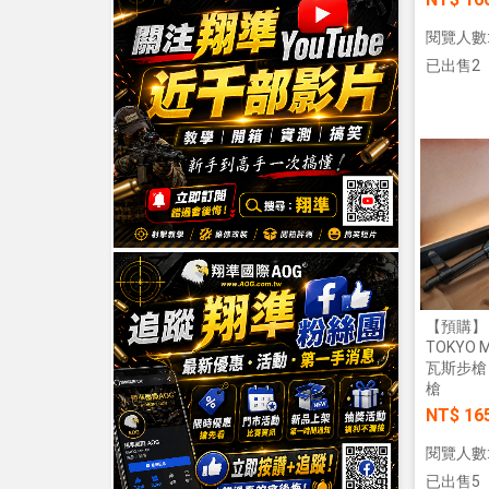
閱覽人數:
已出售2
【預購】
TOKYO 
瓦斯步槍
槍
NT$ 16
閱覽人數:
已出售5