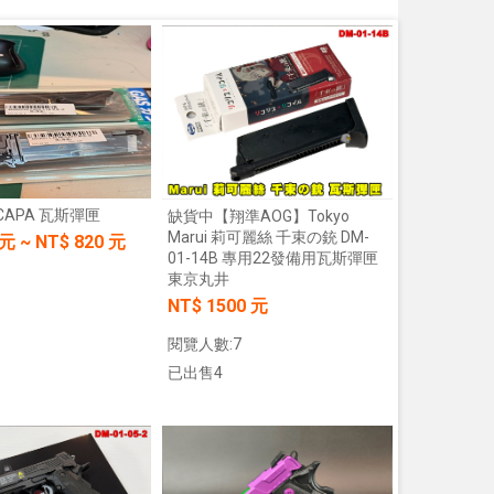
I-CAPA 瓦斯彈匣
缺貨中【翔準AOG】Tokyo
Marui 莉可麗絲 千束の銃 DM-
元
~
NT$
820
元
01-14B 專用22發備用瓦斯彈匣
東京丸井
NT$ 1500 元
閱覽人數:7
已出售4
加入購物車
加入購物車