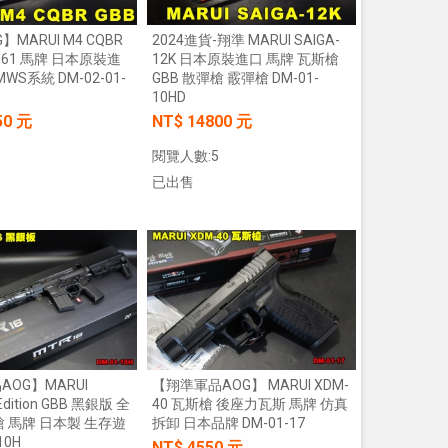
MARUI M4 CQBR
2024進貨-翔準 MARUI SAIGA-
【翔準AOG】S&T M4彈匣 300連
GG61 馬牌 日本原裝進
12K 日本原裝進口 馬牌 瓦斯槍
藍/橙/綠/紅 DAMAG38BK AR/M4金
WS系統 DM-02-01-
GBB 散彈槍 霰彈槍 DM-01-
屬彈匣 電動槍彈匣
10HD
NT$420元
NT$ 元
50 元
NT$ 14800 元
加入購物車
閱覽人數:5
已出售
加入購物車
加入購物車
【翔準】WoSporT 摺疊導
03 MOLLE掛載 戰術背心
前手機板載體 E0100
NT$350元
NT$ 元
加入購物車
OG】MARUI
【翔準軍品AOG】 MARUI XDM-
Edition GBB 黑銀版 全
40 瓦斯槍 後座力瓦斯 馬牌 仿真
槍 馬牌 日本製 生存遊
拆卸 日本品牌 DM-01-17
10H
NT$ 4550 元