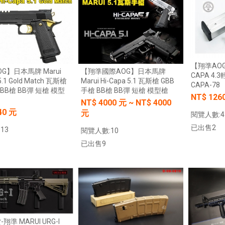
加入購物車
加入購物車
0元
NT$ 元
加入購物車
加入購物車
【翔準AOG】
G】日本馬牌 Marui
【翔準國際AOG】日本馬牌
CAPA 4
 5.1 Gold Match 瓦斯槍
Marui Hi-Capa 5.1 瓦斯槍 GBB
CAPA-78
 BB槍 BB彈 短槍 模型
手槍 BB槍 BB彈 短槍 模型槍
NT$ 126
【翔準AOG】G&G CM16-BATTO
NT$
4000
元
~
NT$
4000
CQB 裝飾彈電動槍 M-LOK CGG-
】SKYWOODS RL750G
40 元
元
閱覽人數:4
CM16BAT AEG
 B1AXG 750流明
已出售2
13
 USB充電 IP66防水
閱覽人數:10
NT$6200元
NT$ 元
0元
NT$ 元
已出售9
加入購物車
加入購物車
加入購物車
加入購物車
-翔準 MARUI URG-I