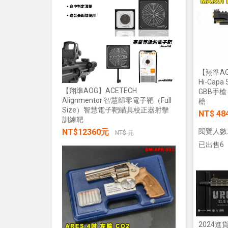
加入購物車
NT$28
【翔準AO
Hi-Capa
【翔準AOG】ACETECH
GBB手槍
Alignmentor 智慧歸零電子靶（Full
槍
Size）智慧電子靶瞄具校正器射擊
【翔準AOG
NT$ 48
訓練靶
綠雷射戰術燈
NT$12360元
閱覽人數:
20mm魚骨
NT$ 元
NT$285
已出售6
加入購物車
2024進貨