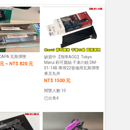
I-CAPA 瓦斯彈匣
缺貨中【翔準AOG】Tokyo
Marui 莉可麗絲 千束の銃 DM-
元
~
NT$
820
元
01-14B 專用22發備用瓦斯彈匣
東京丸井
NT$ 1500 元
閱覽人數:10
已出售4
加入購物車
加入購物車