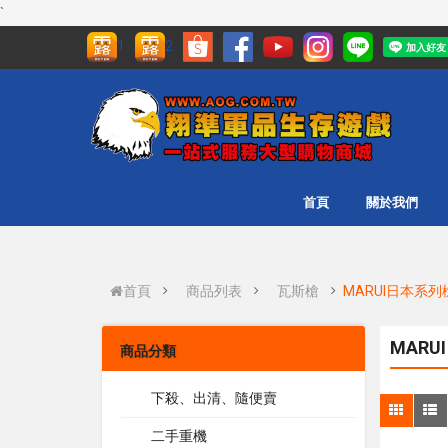
`
1
2
首頁
關於我們
首頁
商品列表
瓦斯槍
MARUI日本系列
MARU
商品分類
下殺、出清、隨便賣
二手重機