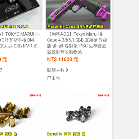
【翔準AOG】Tokyo Marui Hi-
TOKYO MARUI HI-
Capa 4.3改5.1 GBB 瓦斯槍 昇級
 D.O.R 瓦斯手槍 DM-
版 紫+綠 客製化 IPSC 生存遊戲
 東京丸井 GBB RMR 光
競技射擊改裝收藏
NT$ 11600 元
0 元
閱覽人數:9
7
已出售
加入購物車
加入購物車