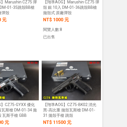
Marushin CZ75 彈
【翔準AOG】Marushin CZ75 彈
 DM-01-35跳殼BB槍
殼 銀 10入 DM-01-36跳殼BB槍
廠彈殼
拋殼式 原廠彈殼
0 元
NT$ 1000 元
閱覽人數:8
已出售
加入購物車
加入購物車
】CZ75-GYXX 優化
【翔準AOG】CZ75-BK02 消光
瓦斯槍 DM-01-34 拋
黑-高比重 拋殼瓦斯槍 DM-01-
 瓦斯手槍 GBB
31 拋殼手槍 跳殼
00 元
NT$ 11500 元