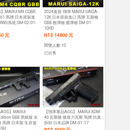
MARUI M4 CQBR
2024進貨-翔準 MARUI SAIGA-
【翔準AOG】S&T M4彈匣 300連
GG61 馬牌 日本原裝進
12K 日本原裝進口 馬牌 瓦斯槍
藍/橙/綠/紅 DAMAG38BK AR/M4金
WS系統 DM-02-01-
GBB 散彈槍 霰彈槍 DM-01-
屬彈匣 電動槍彈匣
10HD
NT$420元
NT$ 元
50 元
NT$ 14800 元
加入購物車
閱覽人數:10
已出售
加入購物車
加入購物車
【翔準】WoSporT 摺疊導
03 MOLLE掛載 戰術背心
前手機板載體 E0100
NT$350元
NT$ 元
加入購物車
OG】MARUI
【翔準軍品AOG】 MARUI XDM-
Edition GBB 黑銀版 全
40 瓦斯槍 後座力瓦斯 馬牌 仿真
槍 馬牌 日本製 生存遊
拆卸 日本品牌 DM-01-17
10H
NT$ 4550 元