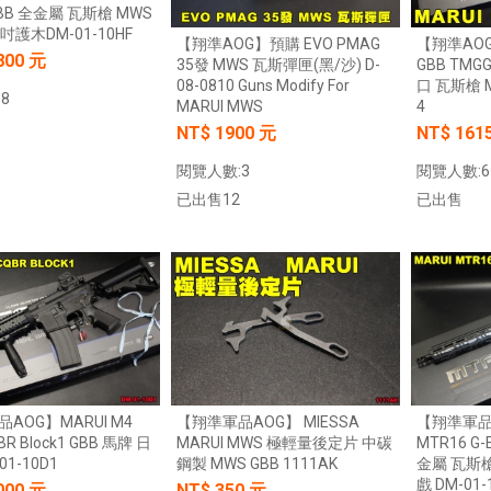
GBB 全金屬 瓦斯槍 MWS
【翔準AOG】SNA Pink Venom GBB
5吋護木DM-01-10HF
【翔準AOG】
【翔準AOG】預購 EVO PMAG
瓦斯手槍 粉紅毒液 特仕版 CNC 日本
】17x17 牛皮靶紙(20
800 元
GBB TM
35發 MWS 瓦斯彈匣(黑/沙) D-
MARUI 系統 含裝飾彈 清脆滑套 送禮
) 射擊靶紙 加厚 厚版3mm
口 瓦斯槍 M
08-0810 Guns Modify For
情人節
專用靶紙 BB彈 射擊靶
8
4
MARUI MWS
習靶紙
NT$12800元
NT$ 元
NT$ 161
NT$ 1900 元
0元
NT$ 元
加入購物車
閱覽人數:6
閱覽人數:3
加入購物車
加入購物車
已出售
已出售12
加入購物車
AOG】MARUI M4
【翔準軍品AOG】 MIESSA
【翔準軍品A
R Block1 GBB 馬牌 日
MARUI MWS 極輕量後定片 中碳
MTR16 G-
01-10D1
鋼製 MWS GBB 1111AK
金屬 瓦斯
戲 DM-01-
000 元
NT$ 350 元