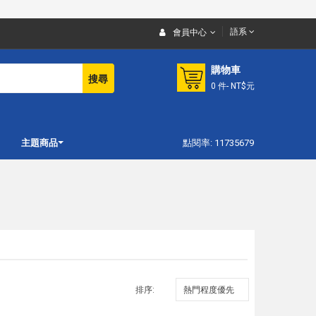
語系
會員中心
購物車
搜尋
0
件
- NT$元
主題商品
點閱率: 11735679
排序: