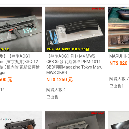
隻】【翔準AOG】
【翔準AOG】PH+ M4 MWS
MARUI H
arui(東京丸井)KSG-12
GBB 35發 瓦斯彈匣 PHM-1011
NT$
820
槍 3根內管 瓦斯霰彈槍
GBB彈匣Magazine Tokyo Marui
tgun
MWS GBBR
閱覽人數:7
500 元
NT$ 1250 元
已出售1
14
閱覽人數:4
已出售
加入購物車
加入購物車