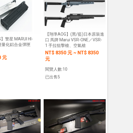
加入購物車
加入購物車
【翔準AOG】(黑/藍)日本原裝進
警星 MARUI HI-
口 馬牌 Marui VSR-ONE／VSR-
.3輕量化鋁合金彈匣
1 手拉狙擊槍、空氣槍
NT$
8350
元
~
NT$
8350
0 元
元
【翔準AOG】S&T UFC M4彈匣 AEG
【翔準AOG】MIT 橡膠12.7
無聲彈匣(盒裝)5入 130連 沙
暴彈 1.14g 100顆罐裝 台
閱覽人數:10
DAMAG36VTA M4/AR15系列 電動
密度實心橡膠訓練用途橡膠
槍匣
已出售5
NT$150元
NT$ 元
NT$799元
NT$ 元
加入購物車
加入購物車
加入購物車
加入購物車