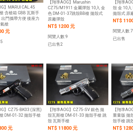
【翔準AOG】Marushin
【翔準AOG】
】MARUI CAL.45
CZ75/M1911 金屬彈殼 10入 金
殼 金 10入
槍 含槍箱 GBB 瓦斯手
色 DM-01-37跳殼BB槍 拋殼式
拋殼式 原
箱 出門攜帶方便 後座力
原廠彈殼
NT$ 110
 氣槍
NT$ 1200 元
閱覽人數:7
00 元
閱覽人數:9
已出售
5
已出售2
加入購物車
加入購物車
】CZ75-BK03 (深黑)
【翔準AOG】CZ75-SV 銀色 拋
【翔準AOG
 DM-01-32 拋殼手槍
殼瓦斯槍 DM-01-33 拋殼手槍 跳
重量版 拋殼
殼 瓦斯手槍
殼手槍 跳殼
800 元
NT$ 11800 元
NT$ 128