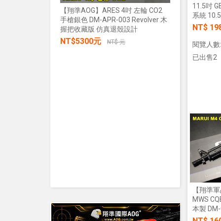
11.5吋 
【翔準AOG】ARES 4吋 左輪 CO2
系統 10.
手槍銀色 DM-APR-003 Revolver 木
【翔準AOG
NT$ 19
握把收藏版 仿真退殼設計
張/100張
NT$5300元
生存遊戲 
NT$ 元
閱覽人數:
IPSC 練
已出售2
NT$30
加入購物車
【翔準軍品
MWS CQB
本製 DM-
NT$ 16