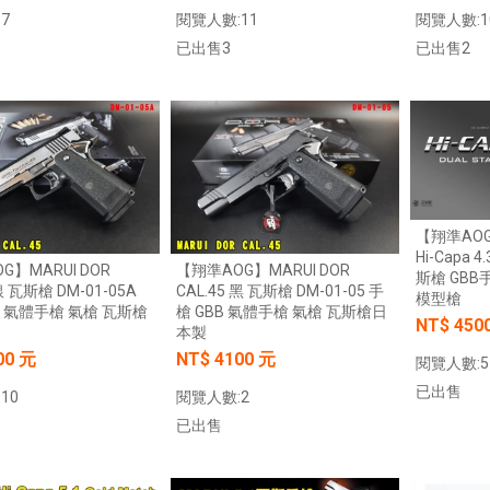
7
閱覽人數:11
閱覽人數:1
已出售3
已出售2
加入購物車
加入購物車
【翔準AOG
Hi-Capa 
G】MARUI DOR
【翔準AOG】MARUI DOR
斯槍 GBB
銀 瓦斯槍 DM-01-05A
CAL.45 黑 瓦斯槍 DM-01-05 手
模型槍
B 氣體手槍 氣槍 瓦斯槍
槍 GBB 氣體手槍 氣槍 瓦斯槍日
NT$ 450
本製
00 元
NT$ 4100 元
閱覽人數:5
已出售
10
閱覽人數:2
【翔準AOG】新品免運Umarex/VFC
G】冰鼠電動脈衝水槍 噴
已出售
HK33 GBBR 瓦斯長槍 D-VF2-LHK33
G50DD 發光款電動水槍 連
GBB 增強後作力HK53
水夏日玩具水戰神器水仗
友
NT$14800元
NT$ 元