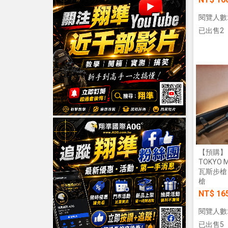
閱覽人數:
已出售2
【預購】
TOKYO 
瓦斯步槍
槍
NT$ 16
閱覽人數:
已出售5