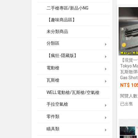
二手槍專區/新品小NG
【趣味商品區】
未分類商品
分類區
【瘋狂-隱藏版】
【現貨一
Tokyo M
電動槍
瓦斯散彈
Gas Sho
瓦斯槍
NT$ 10
WELL電動槍/瓦斯槍/空氣槍
閱覽人數:
已出售
手拉空氣槍
零件類
瞄具類