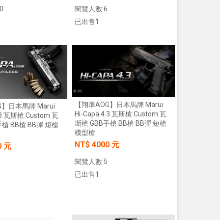
0
閱覽人數:6
已出售1
加入購物車
加入購物車
【翔準AOG】日本馬牌 Marui
】日本馬牌 Marui
Hi-Capa 4.3 瓦斯槍 Custom 瓦
4.3 瓦斯槍 Custom 瓦
斯槍 GBB手槍 BB槍 BB彈 短槍
手槍 BB槍 BB彈 短槍
模型槍
NT$ 4000 元
0 元
閱覽人數:5
已出售1
【翔準AOG】S&T M249 PARA 運動
【翔準AOG】MIT 橡膠17
版 AEG 黑 M4 彈匣款 電動機槍 伸縮
彈 3g 100顆罐裝 台灣製造
托傘兵輕量化機槍尼龍
心橡膠訓練用途橡膠防護彈
加入購物車
加入購物車
NT$5850元
NT$230元
NT$ 元
NT$ 元