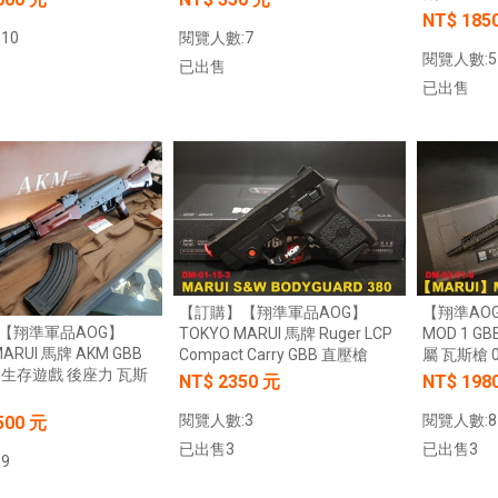
NT$ 185
10
閱覽人數:7
閱覽人數:5
已出售
已出售
加入購物車
加入購物車
【訂購】【翔準軍品AOG】
【翔準AOG
【翔準軍品AOG】
TOKYO MARUI 馬牌 Ruger LCP
MOD 1 
MARUI 馬牌 AKM GBB
Compact Carry GBB 直壓槍
屬 瓦斯槍 0
 生存遊戲 後座力 瓦斯
NT$ 2350 元
NT$ 198
閱覽人數:3
閱覽人數:8
500 元
已出售3
已出售3
9