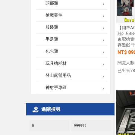
頭部類
槍廠零件
服裝類
【翔準AO
絲》GBB
束配槍實
手足類
存遊戲 
包包類
NT$ 89
閱覽人數:
玩具槍耗材
已出售78
登山露營用品
神射手專區
進階搜尋