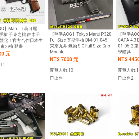
G】Marui《莉可麗
【翔準AOG】Tokyo Marui P320
【翔準AOG】
手槍 千束之槍 錦木千
Full Size 瓦斯手槍 DM-01-045
CAPA 4.3
體化！官方合作日本生
東京丸井 氣動 SIG Full Size Grip
01-05-2
千束の槍 動畫
Module
學瞄具
00 元
NT$ 7000 元
NT$ 445
11
閱覽人數:10
閱覽人數:1
已出售
已出售2
加入購物車
加入購物車