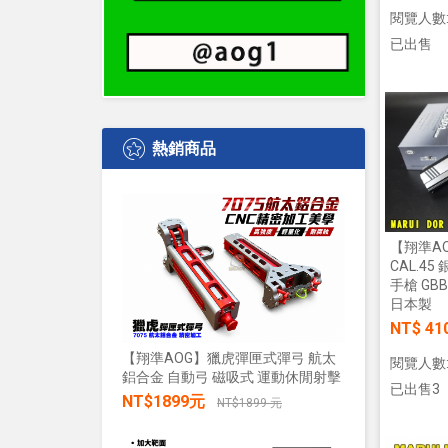
閱覽人數:
已出售
熱銷商品
【翔準AO
CAL.45 
手槍 GB
日本製
NT$ 41
【翔準AOG】獵虎彈匣式彈弓 航太
閱覽人數:
鋁合金 自動弓 磁吸式 運動休閒射擊
【翔準AO
已出售3
水+發光 
NT$1899元
NT$1899 元
發兒童戲
禮物小朋