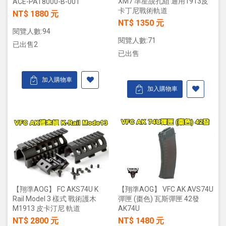
XM7 準星覘孔組 通用1913皮
ACE-PAT8000-B-001
卡丁尼戰術軌道
NT$ 1880 元
NT$ 1350 元
閱覽人數:94
閱覽人數:71
已出售2
已出售
加入購物車
加入購物車
【翔準AOG】 FC AKS74U K
【翔準AOG】 VFC AK AVS74U
Rail Model 3 樣式 戰術護木
彈匣 (棗色) 瓦斯彈匣 42發
M1913 皮卡汀尼 軌道
AK74U
NT$ 2800 元
NT$ 1480 元