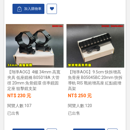
加入購物車
【翔準AOG】4螺 34mm 高寬
【翔準AOG】9.5cm 快拆增高
夾具 低座鏡橋 B05018A 大管
魚骨座 B05045BC 20mm 快拆
徑 20mm 魚骨鏡環 倍率鏡固
導軌 RIS 戰術增高座 紅點鏡增
定座 狙擊鏡支架
高架
NT$ 230 元
NT$ 250 元
閱覽人數:107
閱覽人數:120
已出售
已出售