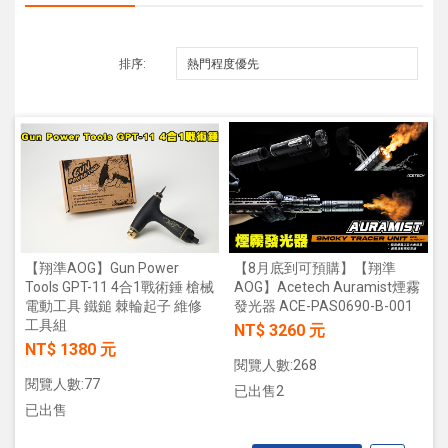
排序:
【翔準AOG】Gun Power
【8月底到可預購】【翔準
Tools GPT-11 4合1戰術錘 槍械
AOG】Acetech Auramist煙霧
電動工具 鐵鎚 棘輪起子 維修
發光器 ACE-PAS0690-B-001
工具組
NT$ 3260 元
NT$ 1380 元
閱覽人數:268
閱覽人數:77
已出售2
已出售