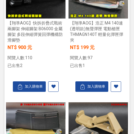
【翔準AOG】快拆折疊式戰術
【翔準AOG】浩正 M4 140連
兩腳架 伸縮腳架 B06000 金屬
(透明款)無聲彈匣 電動槍匣
腳架 多段伸縮彈簧回彈機構防
THMAGN140T 輕量化彈匣彈
滑腳墊
夾
NT$ 900 元
NT$ 199 元
閱覽人數:110
閱覽人數:97
已出售2
已出售1
加入購物車
加入購物車