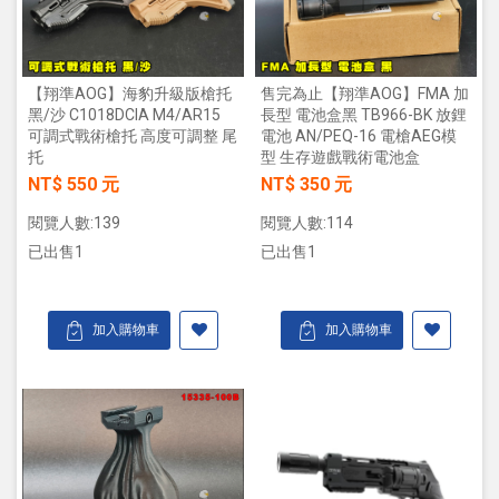
【翔準AOG】海豹升級版槍托
售完為止【翔準AOG】FMA 加
黑/沙 C1018DCIA M4/AR15
長型 電池盒黑 TB966-BK 放鋰
可調式戰術槍托 高度可調整 尾
電池 AN/PEQ-16 電槍AEG模
托
型 生存遊戲戰術電池盒
NT$ 550 元
NT$ 350 元
閱覽人數:139
閱覽人數:114
已出售1
已出售1
加入購物車
加入購物車