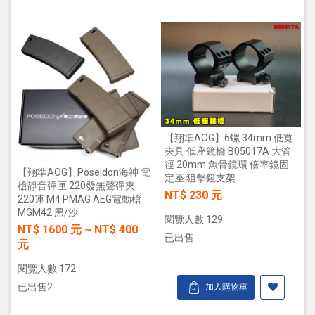
【翔準AOG】6螺 34mm 低寬
夾具 低座鏡橋 B05017A 大管
徑 20mm 魚骨鏡環 倍率鏡固
【翔準AOG】Poseidon海神 電
定座 狙擊鏡支架
槍靜音彈匣 220發無聲彈夾
NT$ 230 元
220連 M4 PMAG AEG電動槍
MGM42 黑/沙
閱覽人數:129
NT$
1600
元
~
NT$
400
已出售
元
閱覽人數:172
已出售2
加入購物車