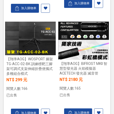
加入購物車
加入購物車
【翔準AOG】WOSPORT 腳架
【翔準AOG】BIFROST MKII 智
TG-ACC-02-BK 訓練標靶三腳
慧型發光器 火焰模擬器
架可調式支架伸縮折疊便攜式
ACETECH 發光器 滅音管
多種組合模式
NT$ 2180 元
NT$ 299 元
閱覽人數:165
閱覽人數:166
已出售
已出售
加入購物車
加入購物車