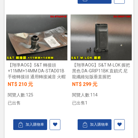
【翔準AOG】S&T 轉接頭
【翔準AOG】S&T M-LOK 握把
+11MM+14MM DA-STAD01B
黑色 DA-GRIP11BK 直鎖式 尼
手槍轉接頭 通用轉接滅音 火帽
龍纖維短版垂直握把
NT$ 210 元
NT$ 299 元
閱覽人數:125
閱覽人數:114
已出售
已出售1
加入購物車
加入購物車