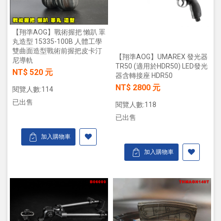
【翔準AOG】戰術握把 懶趴 睪
丸造型 15335-100B 人體工學
雙曲面造型戰術前握把皮卡汀
【翔準AOG】UMAREX 發光器
尼導軌
TR50 (適用於HDR50) LED發光
NT$ 520 元
器含轉接座 HDR50
NT$ 2800 元
閱覽人數:114
已出售
閱覽人數:118
已出售
加入購物車
加入購物車