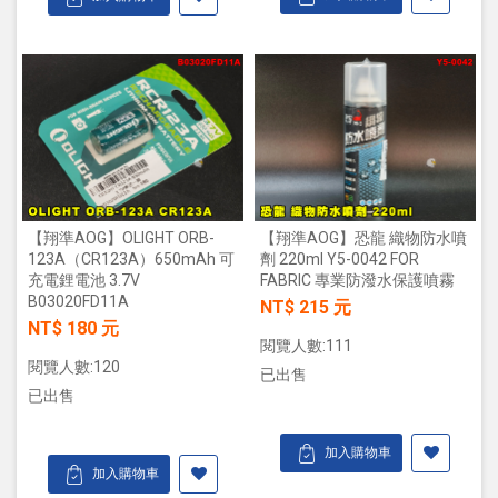
【翔準AOG】OLIGHT ORB-
【翔準AOG】恐龍 織物防水噴
123A（CR123A）650mAh 可
劑 220ml Y5-0042 FOR
充電鋰電池 3.7V
FABRIC 專業防潑水保護噴霧
B03020FD11A
NT$ 215 元
NT$ 180 元
閱覽人數:111
閱覽人數:120
已出售
已出售
加入購物車
加入購物車