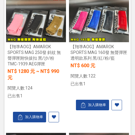
【翔準AOG】AMAROK
【翔準AOG】AMAROK
SPORTS MAG 250發 斜紋 無
SPORTS MAG 160發 無聲彈匣
聲彈匣附快拔扣 黑/沙/粉
透明款系列 黑/紅/粉/藍
TMC-1939 AEG彈匣
NT$ 600 元
NT$
1280
元
~
NT$
990
閱覽人數:122
元
已出售1
閱覽人數:124
已出售1
加入購物車
加入購物車