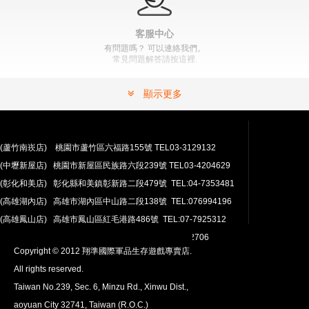
客服中心
有問題嗎？ 可以連絡我們。
常見問題解答請按這裡.
顯示更多
(蘆竹南崁店) 桃園市蘆竹區六福路155號 TEL03-3129132
(中壢新屋店) 桃園市新屋區民族路六段239號 TEL03-4204629
安心購買
(彰化和美店) 彰化縣和美鎮彰新路二段479號 TEL:04-7353481
100％付款保護。 簡單
退貨政策
(高雄湖內店) 高雄市湖內區中山路二段138號 TEL:076994196
(高雄鳳山店) 高雄市鳳山區紅毛港路486號 TEL:07-7925312
翔準網路部門:TEL 03-4202763 03-4202706
Copyright © 2012 翔準國際軍品生存遊戲專賣店.
All rights reserved.
Taiwan No.239, Sec. 6, Minzu Rd., Xinwu Dist.,
aoyuan City 32741, Taiwan (R.O.C.)