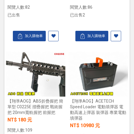
閱覽人數:82
閱覽人數:86
已出售
已出售2
加入購物車
加入購物車
【翔準AOG】ABS折疊握把 簡
【翔準AOG】ACETECH
單型 C0225E 摺疊握把 戰術握
Speed Loader 電動填彈器 電
把 20mm寬軌握把 前握把
動高速上彈器 裝彈器 專業電動
填彈器
NT$ 180 元
NT$ 10980 元
閱覽人數:109