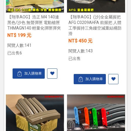
【翔準AOG】浩正 M4 140連
【翔準AOG】(沙)全金屬握把
黑色/沙色 無聲彈匣 電動槍匣
AFG C0209AHFA 前握把 人體
THMAGN140 輕量化彈匣彈夾
工學握持三角鏤空減重結構防
滑
NT$ 199 元
NT$ 450 元
閱覽人數:141
閱覽人數:143
已出售6
已出售
加入購物車
加入購物車