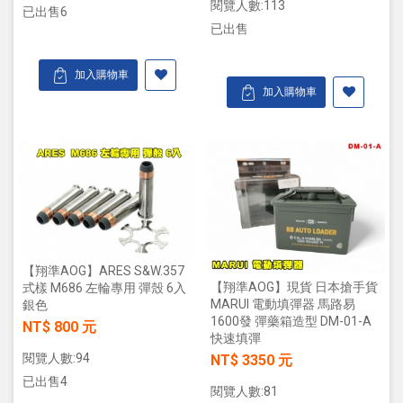
閱覽人數:113
已出售6
已出售
加入購物車
加入購物車
【翔準AOG】ARES S&W.357
【翔準AOG】現貨 日本搶手貨
式樣 M686 左輪專用 彈殼 6入
MARUI 電動填彈器 馬路易
銀色
1600發 彈藥箱造型 DM-01-A
NT$ 800 元
快速填彈
閱覽人數:94
NT$ 3350 元
已出售4
閱覽人數:81