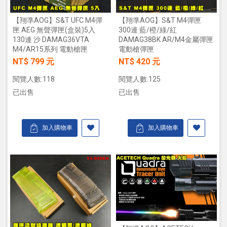
【翔準AOG】S&T UFC M4彈
【翔準AOG】S&T M4彈匣
匣 AEG 無聲彈匣(盒裝)5入
300連 藍/橙/綠/紅
130連 沙 DAMAG36VTA
DAMAG38BK AR/M4金屬彈匣
M4/AR15系列 電動槍匣
電動槍彈匣
NT$ 799 元
NT$ 420 元
閱覽人數:118
閱覽人數:125
已出售
已出售
加入購物車
加入購物車