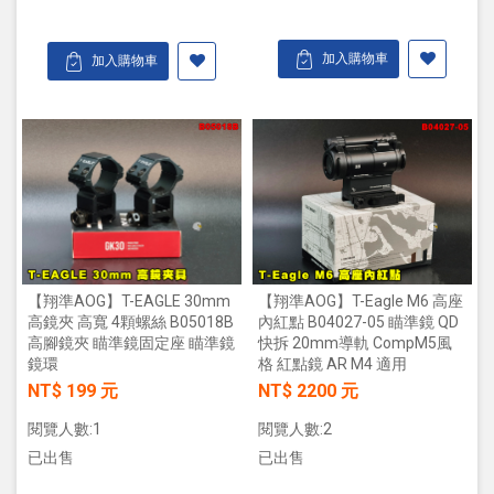
加入購物車
加入購物車
【翔準AOG】T-Eagle M6 高座
【翔準AOG】T-EAGLE 30mm
內紅點 B04027-05 瞄準鏡 QD
高鏡夾 高寬 4顆螺絲 B05018B
快拆 20mm導軌 CompM5風
高腳鏡夾 瞄準鏡固定座 瞄準鏡
格 紅點鏡 AR M4 適用
鏡環
NT$ 2200 元
NT$ 199 元
閱覽人數:2
閱覽人數:1
已出售
已出售