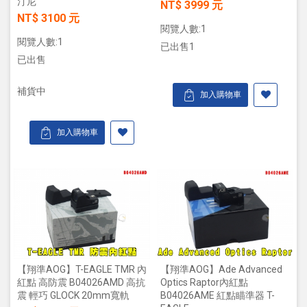
汀尼
NT$ 3999 元
NT$ 3100 元
閱覽人數:1
閱覽人數:1
已出售1
已出售
補貨中
加入購物車
加入購物車
【翔準AOG】T-EAGLE TMR 內
【翔準AOG】Ade Advanced
紅點 高防震 B04026AMD 高抗
Optics Raptor內紅點
震 輕巧 GLOCK 20mm寬軌
B04026AME 紅點瞄準器 T-