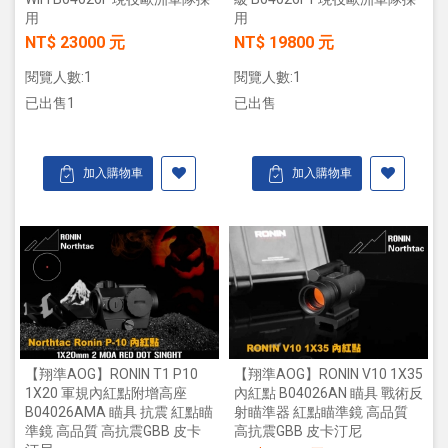
用
用
NT$ 23000 元
NT$ 19800 元
閱覽人數:1
閱覽人數:1
已出售1
已出售
加入購物車
加入購物車
【翔準AOG】RONIN T1 P10
【翔準AOG】RONIN V10 1X35
1X20 軍規內紅點附增高座
內紅點 B04026AN 瞄具 戰術反
B04026AMA 瞄具 抗震 紅點瞄
射瞄準器 紅點瞄準鏡 高品質
準鏡 高品質 高抗震GBB 皮卡
高抗震GBB 皮卡汀尼