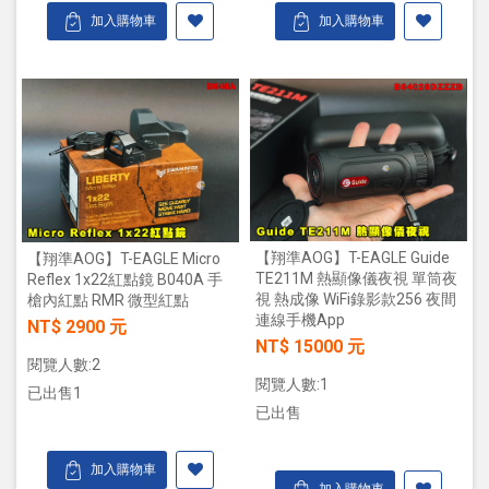
加入購物車
加入購物車
【翔準AOG】T-EAGLE Guide
【翔準AOG】T-EAGLE Micro
TE211M 熱顯像儀夜視 單筒夜
Reflex 1x22紅點鏡 B040A 手
視 熱成像 WiFi錄影款256 夜間
槍內紅點 RMR 微型紅點
連線手機App
NT$ 2900 元
NT$ 15000 元
閱覽人數:2
閱覽人數:1
已出售1
已出售
加入購物車