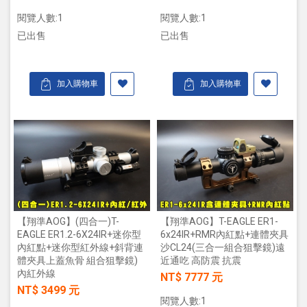
閱覽人數:1
閱覽人數:1
已出售
已出售
加入購物車
加入購物車
【翔準AOG】(四合一)T-
【翔準AOG】T-EAGLE ER1-
EAGLE ER1.2-6X24IR+迷你型
6x24IR+RMR內紅點+連體夾具
內紅點+迷你型紅外線+斜背連
沙CL24(三合一組合狙擊鏡)遠
體夾具上蓋魚骨 組合狙擊鏡)
近通吃 高防震 抗震
內紅外線
NT$ 7777 元
NT$ 3499 元
閱覽人數:1