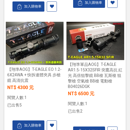
加入購物車
加入購物車
【翔準軍品AOG】T-EAGLE
【翔準AOG】T-EAGLE EO 1.2-
AR1.5-15X32SFIR 突鷹高抗 紅
6X24WA + 快拆連體夾具 步槍
光 高倍狙擊鏡 BB槍 瓦斯槍 狙
鏡 高清抗震
擊槍 空氣槍 BB槍 電動槍
B04026DGK
NT$ 4300 元
NT$ 6500 元
閱覽人數:1
閱覽人數:1
已出售5
已出售2
加入購物車