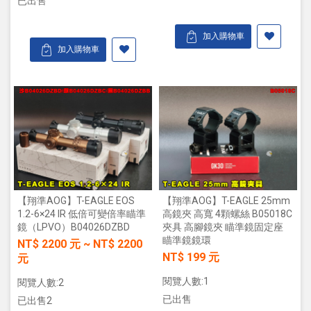
已出售
加入購物車
加入購物車
【翔準AOG】T-EAGLE EOS
【翔準AOG】T-EAGLE 25mm
1.2-6×24 IR 低倍可變倍率瞄準
高鏡夾 高寬 4顆螺絲 B05018C
鏡（LPVO）B04026DZBD
夾具 高腳鏡夾 瞄準鏡固定座
瞄準鏡鏡環
NT$
2200
元
~
NT$
2200
NT$ 199 元
元
閱覽人數:1
閱覽人數:2
已出售
已出售2