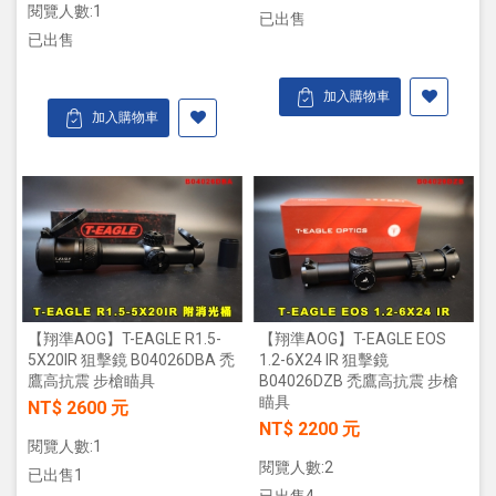
閱覽人數:1
已出售
已出售
加入購物車
加入購物車
【翔準AOG】T-EAGLE R1.5-
【翔準AOG】T-EAGLE EOS
5X20IR 狙擊鏡 B04026DBA 禿
1.2-6X24 IR 狙擊鏡
鷹高抗震 步槍瞄具
B04026DZB 禿鷹高抗震 步槍
瞄具
NT$ 2600 元
NT$ 2200 元
閱覽人數:1
閱覽人數:2
已出售1
已出售4