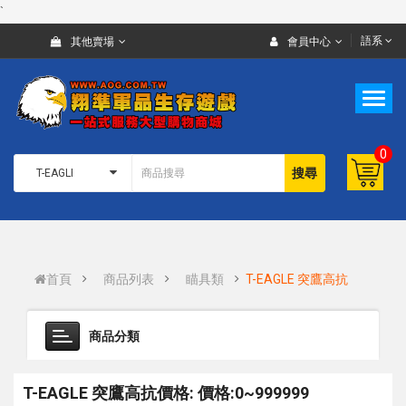
`
語系
其他賣場
會員中心
0
搜尋
首頁
商品列表
瞄具類
T-EAGLE 突鷹高抗
商品分類
T-EAGLE 突鷹高抗價格: 價格:0~999999