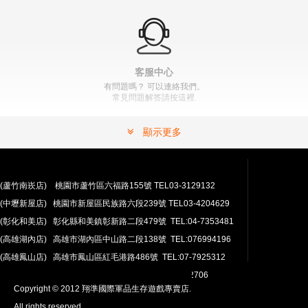
客服中心
有問題嗎？ 可以連絡我們。
常見問題解答請按這裡.
顯示更多
(蘆竹南崁店) 桃園市蘆竹區六福路155號 TEL03-3129132
(中壢新屋店) 桃園市新屋區民族路六段239號 TEL03-4204629
安心購買
(彰化和美店) 彰化縣和美鎮彰新路二段479號 TEL:04-7353481
100％付款保護。 簡單
退貨政策
(高雄湖內店) 高雄市湖內區中山路二段138號 TEL:076994196
(高雄鳳山店) 高雄市鳳山區紅毛港路486號 TEL:07-7925312
翔準網路部門:TEL 03-4202763 03-4202706
Copyright © 2012 翔準國際軍品生存遊戲專賣店.
All rights reserved.