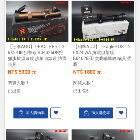
【翔準AOG】T-EAGLE ER 1.2-
【翔準AOG】T-Eagle EOS 1.2-
6X24 IR 狙擊鏡 B04026DN狩
6X24 WA 抗震狙擊鏡
獵步槍望遠鏡 步槍瞄準鏡 防震
B04026ED 突鷹瞄準鏡 瞄具 禿
瞄具
鷹
NT$ 5300 元
NT$ 1800 元
閱覽人數:1
閱覽人數:1
已出售
已出售6
加入購物車
加入購物車