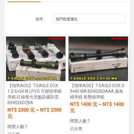
排序:
【翔準AOG】T-EAGLE EOX
【翔準AOG】T-EAGLE EOX 3-
1.2-6×24 IR LPVO 可變倍率瞄
9×40 WA B04026DAAA 廣角
準鏡 紅綠發光充氮防霧防震
瞄準鏡 射擊瞄準鏡
B04026DZBA
NT$
1400
元
~
NT$
1400
NT$
2300
元
~
NT$
2300
元
元
閱覽人數:1
閱覽人數:1
已出售