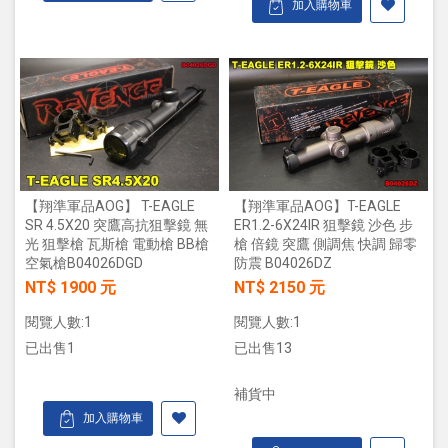
加入購物車
【翔準軍品AOG】 T-EAGLE
【翔準軍品AOG】T-EAGLE
SR 4.5X20 突鷹高抗狙擊鏡 無
ER1.2-6X24IR 狙擊鏡 沙色 步
光 狙擊槍 瓦斯槍 電動槍 BB槍
槍 倍鏡 突鷹 側調焦 快調 歸零
空氣槍B04026DGD
防震 B04026DZ
NT$ 1900 元
NT$ 2150 元
閱覽人數:1
閱覽人數:1
已出售1
已出售13
補貨中
加入購物車