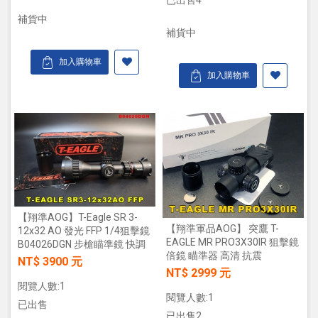
補貨中
補貨中
加入購物車
加入購物車
【翔準AOG】T-Eagle SR 3-
【翔準軍品AOG】 突鷹 T-
12x32 AO 發光 FFP 1/4狙擊鏡
EAGLE MR PRO3X30IR 狙擊鏡
B04026DGN 步槍瞄準鏡 快調
倍鏡 瞄準器 高清 抗震
NT$ 3900 元
NT$ 2999 元
閱覽人數:1
閱覽人數:1
已出售
已出售2