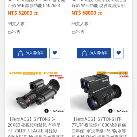
距儀 Wifi 錄影功能 04026F3
錄影 WIFI 功能 現役歐洲採用
NT$ 52000 元
NT$ 68000 元
閱覽人數:1
閱覽人數:1
已出售
已出售
加入購物車
加入購物車
【翔準AOG】SYTONG 5-
【翔準AOG】SYTONG HT-
20X80 夜視鏡狙擊鏡 有準星
77LRF 夜視鏡+1000M測距儀
HT-70LRF T-EAGLE 可錄影
(2年保) 軍規等級 IP67防水等
WIFI B04026F 現役歐洲軍隊採
級 B04026F1 現役歐洲軍隊採