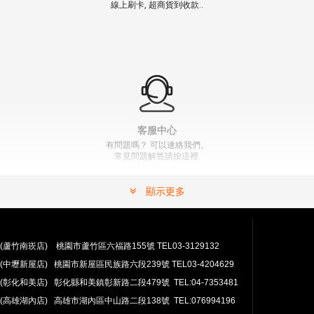
線上刷卡, 超商貨到收款..
客服中心
有問題嗎？ 可以連絡我們。
常見問題解答請按這裡.
顯示更多
(蘆竹南崁店) 桃園市蘆竹區六福路155號 TEL03-3129132
(中壢新屋店) 桃園市新屋區民族路六段239號 TEL03-4204629
安心購買
(彰化和美店) 彰化縣和美鎮彰新路二段479號 TEL:04-7353481
100％付款保護。 簡單
退貨政策
(高雄湖內店) 高雄市湖內區中山路二段138號 TEL:076994196